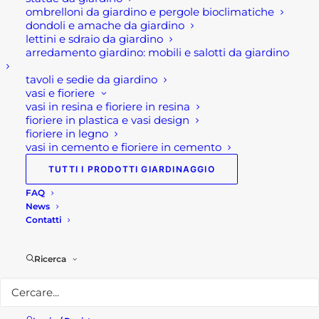
suoi clienti diversi modelli di pergole
ombrelloni da giardino e pergole bioclimatiche
bioclimatiche presso il punto vendita di
dondoli e amache da giardino
lettini e sdraio da giardino
Ponte San Pietro, che potete trovare
arredamento giardino: mobili e salotti da giardino
anche sul nostro
Shop on line
.
tavoli e sedie da giardino
Cosa aspetti!! Ti aiuteremo a trovare a
vasi e fioriere
vasi in resina e fioriere in resina
scegliere la soluzione adatta a te! Vi
fioriere in plastica e vasi design
aspettiamo nel punto vendita di Ponte
fioriere in legno
San Pietro oppure inviateci una mail a
vasi in cemento e fioriere in cemento
shop@rotacommerciale.it o chiamateci
TUTTI I PRODOTTI GIARDINAGGIO
allo 035.617139.
FAQ
News
Contatti
Per maggiori informazioni
Ricerca
Seguici su
Facebook
o
Instagram
o
Youtube