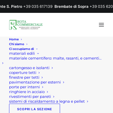
nte S. Pietro
+39 035 617139
Brembate di Sopra
+39 035 620
Home
Chi siamo
Ci occupiamo di
materiali edili
materiale cementifero: malte, rasanti, e cementi…
cartongesso e isolanti
coperture tetti
finestre per tetti
pavimentazione per esterni
porte per interni
pergola Bergamo
ringhiere in acciaio
rivestimenti per pareti
sistemi di riscaldamento a legna e pellet
SCOPRI LA SEZIONE