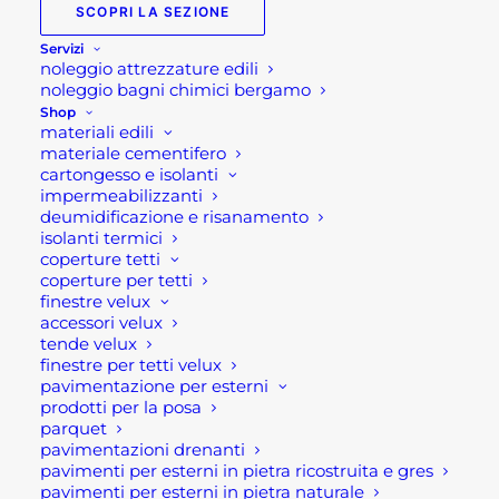
SCOPRI LA SEZIONE
PERGOLE
Servizi
BIOCLIMATICHE
noleggio attrezzature edili
COMFORT E EFFICIENZA
noleggio bagni chimici bergamo
Shop
materiali edili
Pergole bioclimatiche Comfort e
materiale cementifero
efficienza
cartongesso e isolanti
impermeabilizzanti
Le pergole bioclimatiche stanno
deumidificazione e risanamento
isolanti termici
spopolando nel mercato del
coperture tetti
giardinaggio e arredo giardino. Infatti,
coperture per tetti
finestre velux
stanno sostituendo i classici gazebo e i
accessori velux
grandi ombrelloni. La robustezza di
tende velux
questa struttura, dalle gambe al soffitto,
finestre per tetti velux
pavimentazione per esterni
la non presenza di teli, garantiscono una
prodotti per la posa
stabilità che pochi complementi
parquet
possono offrire.
pavimentazioni drenanti
pavimenti per esterni in pietra ricostruita e gres
pavimenti per esterni in pietra naturale
Si tratta, dunque di un prodotto che offre