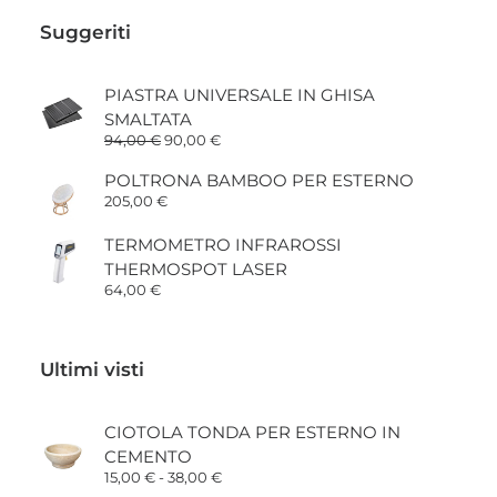
Suggeriti
PIASTRA UNIVERSALE IN GHISA
SMALTATA
Il
Il
94,00
€
90,00
€
prezzo
prezzo
originale
attuale
POLTRONA BAMBOO PER ESTERNO
era:
è:
205,00
€
94,00 €.
90,00 €.
TERMOMETRO INFRAROSSI
THERMOSPOT LASER
64,00
€
Ultimi visti
CIOTOLA TONDA PER ESTERNO IN
CEMENTO
Fascia
15,00
€
-
38,00
€
di