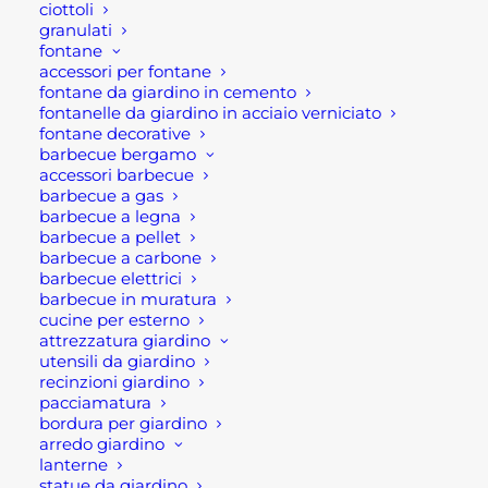
ciottoli
Normative e permessi per
granulati
l’installazione delle pergole
fontane
bioclimatiche
accessori per fontane
fontane da giardino in cemento
Infine, le pergole bioclimatiche rientrano
fontanelle da giardino in acciaio verniciato
nell'edilizia libera, pertanto non
fontane decorative
barbecue bergamo
necessitano di pratiche comunali per
accessori barbecue
l'installazione in quanto strutture mobili.
barbecue a gas
barbecue a legna
Consigliamo ad ogni modo, prima di
barbecue a pellet
procedere con l'acquisto di richiedere le
barbecue a carbone
schede tecniche del modello desiderarlo
barbecue elettrici
barbecue in muratura
e di comunicare all'ufficio tecnico del
cucine per esterno
proprio Comune l'intenzione di installare
attrezzatura giardino
una pergola bioclimatica e attendere il
utensili da giardino
recinzioni giardino
via libera. Purtroppo, la normativa è vaga
pacciamatura
e quindi interpretabile in vari modi.
bordura per giardino
arredo giardino
Rota Commerciale ha selezionato per i
lanterne
statue da giardino