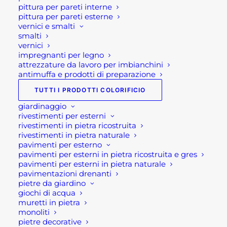
provvista di un sistema di deflusso
pittura per pareti interne
pittura per pareti esterne
dell'acqua con lo scarico a terra.
vernici e smalti
smalti
Vi sono dunque, tantissimi modelli sul
vernici
mercato: addossate, a doppia lamella,
impregnanti per legno
attrezzature da lavoro per imbianchini
manuali o motorizzate. Così come vi
antimuffa e prodotti di preparazione
sono tantissime misure: 3x2.5 m; 4x2,5
TUTTI I PRODOTTI COLORIFICIO
m; 3x3 m; 3x4 m; 4x4 m; 6x3 m; 8x4m
giardinaggio
In aggiunta, ad alcuni modelli è possibile
rivestimenti per esterni
rivestimenti in pietra ricostruita
combinare una vastità di accessori, a
rivestimenti in pietra naturale
partire dalla illuminazione a led, oppure i
pavimenti per esterno
pavimenti per esterni in pietra ricostruita e gres
laterali ombreggianti o zanzariere, e
pavimenti per esterni in pietra naturale
persino laterali in vetro o a lamelle.
pavimentazioni drenanti
Dunque, con gli appositi accessori si può
pietre da giardino
giochi di acqua
creare anche uno spazio semichiuso
muretti in pietra
all'aperto!
monoliti
pietre decorative