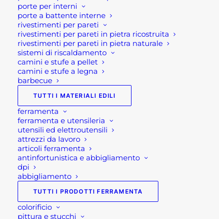
porte per interni
tante possibilità, comfort e soprattutto
porte a battente interne
efficienza. Una pergola bioclimatica
rivestimenti per pareti
rivestimenti per pareti in pietra ricostruita
coniuga design e efficienza, è un
rivestimenti per pareti in pietra naturale
elemento distintivo dell'arredamento da
sistemi di riscaldamento
camini e stufe a pellet
esterno o da giardino che combina
camini e stufe a legna
praticità e stile, per un'esperienza
barbecue
all'aperto raffinata e tecnologicamente
TUTTI I MATERIALI EDILI
avanzata.
ferramenta
ferramenta e utensileria
Grazie al sistema di chiusura e apertura
utensili ed elettroutensili
a lamelle orientabili si può ottenere il
attrezzi da lavoro
pieno controllo e la regolazione
articoli ferramenta
antinfortunistica e abbigliamento
dell'illuminazione e della ventilazione. In
dpi
aggiunta, le pergole di buona fattura
abbigliamento
sono tutte munite di un sistema si
TUTTI I PRODOTTI FERRAMENTA
canalizzazione delle acque piovane,
colorificio
ovvero la struttura al suo interno è
pittura e stucchi