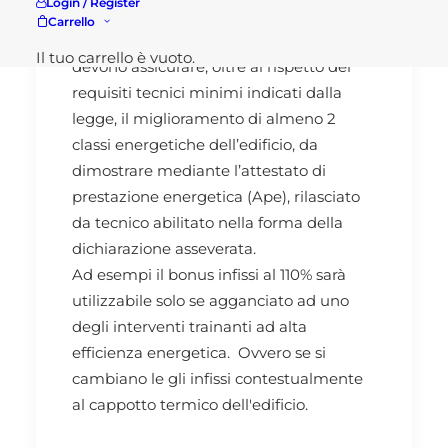
Login / Register
interventi» elencati di seguito. Inoltre per
Carrello
accedere alla detrazione gli interventi
Il tuo carrello è vuoto.
devono assicurare, oltre al rispetto dei
requisiti tecnici minimi indicati dalla
legge, il miglioramento di almeno 2
classi energetiche dell’edificio, da
dimostrare mediante l’attestato di
prestazione energetica (Ape), rilasciato
da tecnico abilitato nella forma della
dichiarazione asseverata.
Ad esempi il bonus infissi al 110% sarà
utilizzabile solo se agganciato ad uno
degli interventi trainanti ad alta
efficienza energetica. Ovvero se si
cambiano le gli infissi contestualmente
al cappotto termico dell'edificio.