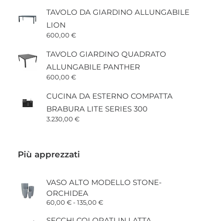
TAVOLO DA GIARDINO ALLUNGABILE
LION
600,00
€
TAVOLO GIARDINO QUADRATO
ALLUNGABILE PANTHER
600,00
€
CUCINA DA ESTERNO COMPATTA
BRABURA LITE SERIES 300
3.230,00
€
Più apprezzati
VASO ALTO MODELLO STONE-
ORCHIDEA
Fascia
60,00
€
-
135,00
€
di
prezzo:
SECCHI COLORATI IN LATTA