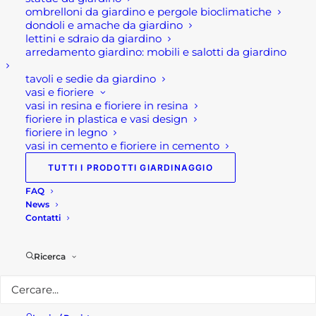
agevolabili oltre gli interventi effettuati
ombrelloni da giardino e pergole bioclimatiche
sulle parti comuni dell’edificio.
dondoli e amache da giardino
lettini e sdraio da giardino
arredamento giardino: mobili e salotti da giardino
Tra i beneficiari rientrano anche le Onlus,
le OdV, le APS nonché le associazioni e
tavoli e sedie da giardino
società sportive dilettantistiche, ma per
vasi e fioriere
vasi in resina e fioriere in resina
queste ultime limitatamente ai lavori
fioriere in plastica e vasi design
destinati ai soli immobili o parti di
fioriere in legno
immobili adibiti a spogliatoi.
vasi in cemento e fioriere in cemento
TUTTI I PRODOTTI GIARDINAGGIO
Le condizioni per
FAQ
applicare la detrazione:
News
Contatti
La detrazione del super bonus del 110% è
solamente a tutti gli interventi oggi
Ricerca
incentivati con l’ecobonus o sismabonus
«a condizione che siano eseguiti
congiuntamente ad almeno uno degli