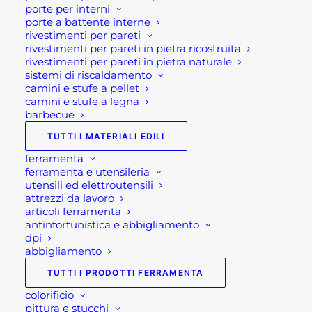
effettuata. In aggiunta se a questi
porte per interni
interventi si aggiungono altre
porte a battente interne
rivestimenti per pareti
operazioni, anche queste possono
rivestimenti per pareti in pietra ricostruita
usufruire dell'agevolazione al 110%.
rivestimenti per pareti in pietra naturale
sistemi di riscaldamento
A tal punto occorre segnalare che
camini e stufe a pellet
camini e stufe a legna
mancano ancora il decreto attuativo del
barbecue
MISE sulla congruità delle spese
TUTTI I MATERIALI EDILI
sostenute. Ovvero una sorta di elenco in
ferramenta
cui vengono elencati i “massimali
ferramenta e utensileria
specifici di costo” per gli interventi di
utensili ed elettroutensili
riqualificazione energetica degli edifici .
attrezzi da lavoro
articoli ferramenta
antinfortunistica e abbigliamento
Inoltre nulla è stato indicato circa le
dpi
modalità operative per accedere, in
abbigliamento
luogo della detrazione, all’opzione dello
TUTTI I PRODOTTI FERRAMENTA
sconto in fattura e/o della cessione del
colorificio
credito d’imposta. Questa infatti
pittura e stucchi