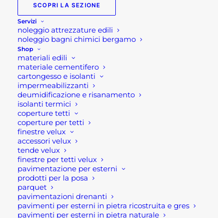
SCOPRI LA SEZIONE
Super bonus 110% - le
Servizi
ultime novità
noleggio attrezzature edili
noleggio bagni chimici bergamo
Super bonus 110%-
Shop
materiali edili
le ultime novità
materiale cementifero
cartongesso e isolanti
impermeabilizzanti
Finalmente è stato completato il quadro
deumidificazione e risanamento
isolanti termici
delle norme base che disciplinano il
coperture tetti
nuovo super bonus 110% (Ecobonus e
coperture per tetti
sismabonus con detrazione 110%). Infatti
finestre velux
accessori velux
il decreto legge Rilancio ha appena
tende velux
concluso il suo iter. Dunque le linee
finestre per tetti velux
pavimentazione per esterni
guida restano quelle evidenziate nella
prodotti per la posa
prima stesura del Dl, ovvero una serie di
parquet
interventi che permettono di usufruire di
pavimentazioni drenanti
pavimenti per esterni in pietra ricostruita e gres
uno sconto fiscale pari al 110% della spesa
pavimenti per esterni in pietra naturale