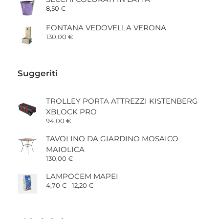
da
8,50
€
60,00 €
a
135,00 €
FONTANA VEDOVELLA VERONA
130,00
€
Suggeriti
TROLLEY PORTA ATTREZZI KISTENBERG
XBLOCK PRO
94,00
€
TAVOLINO DA GIARDINO MOSAICO
MAIOLICA
130,00
€
LAMPOCEM MAPEI
Fascia
4,70
€
-
12,20
€
di
prezzo:
da
4,70 €