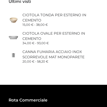
Ultimi visti
a
12,20 €
CIOTOLA TONDA PER ESTERNO IN
CEMENTO
Fascia
15,00
€
-
38,00
€
di
prezzo:
CIOTOLA OVALE PER ESTERNO IN
da
CEMENTO
15,00 €
a
Fascia
34,00
€
-
93,00
€
38,00 €
di
prezzo:
CANNA FUMARIA ACCIAIO INOX
da
SCORREVOLE MAT MONOPARETE
34,00 €
a
Fascia
20,00
€
-
58,20
€
93,00 €
di
prezzo:
da
20,00 €
a
58,20 €
Rota Commerciale