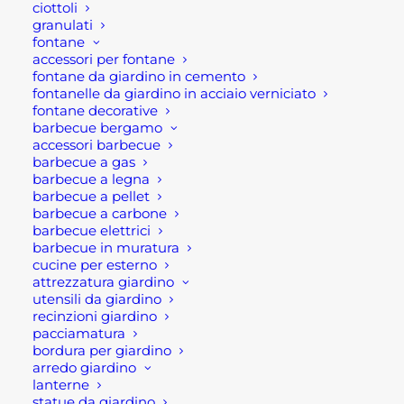
ciottoli
credito.
granulati
fontane
accessori per fontane
A chi spetta e quali
fontane da giardino in cemento
immobili riguarda?
fontanelle da giardino in acciaio verniciato
fontane decorative
barbecue bergamo
Si evince anche che la sfera di possibili
accessori barbecue
fruitori vi di queste opportunità fiscale si
barbecue a gas
barbecue a legna
è notevolmente ampliata. Infatti il
barbecue a pellet
legislatore eliminando il riferimento al
barbecue a carbone
solo immobile “abitazione principale”, ha
barbecue elettrici
barbecue in muratura
inserito anche le seconde case, le unità
cucine per esterno
“plurifamiliari” (es. le villette a schiera) e i
attrezzatura giardino
condomìni.
utensili da giardino
recinzioni giardino
pacciamatura
Però è importante sottolineare che per
bordura per giardino
le persone fisiche vi è il numero
arredo giardino
lanterne
massimo di 2 unità immobiliari
statue da giardino