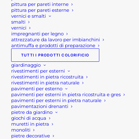
rappresenta insieme alla detrazione del
pittura per pareti interne
pittura per pareti esterne
110% il forte appeal di questa
vernici e smalti
agevolazione fiscale.
smalti
vernici
Le conferme
impregnanti per legno
attrezzature da lavoro per imbianchini
antimuffa e prodotti di preparazione
Il ministro del Mise, Patuanelli, ha
TUTTI I PRODOTTI COLORIFICIO
dunque confermato che all'interno del
giardinaggio
testo c'è un rafforzamento delle
rivestimenti per esterni
agevolazioni ecobonus e sismabonus,
rivestimenti in pietra ricostruita
ma esse valgono solo esclusivamente
rivestimenti in pietra naturale
pavimenti per esterno
per determinati interventi.
pavimenti per esterni in pietra ricostruita e gres
In particolare nel decreto Rilancio 2020,
pavimenti per esterni in pietra naturale
c'è oltre all'aumento delle percentuali
pavimentazioni drenanti
pietre da giardino
delle detrazioni, Sismabonus e Ecobonus
giochi di acqua
al 110%. Nonchè la possibilità di usufruire
muretti in pietra
immediatamente dello sconto fiscale
monoliti
pietre decorative
con lo sconto in fattura e lo sconto del