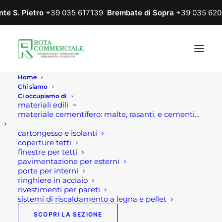
nte S. Pietro
+39 035 617139
Brembate di Sopra
+39 035 620
Home
Chi siamo
Ci occupiamo di
materiali edili
materiale cementifero: malte, rasanti, e cementi…
cartongesso e isolanti
coperture tetti
finestre per tetti
pavimentazione per esterni
porte per interni
sconto in fattura
ringhiere in acciaio
rivestimenti per pareti
sistemi di riscaldamento a legna e pellet
SCOPRI LA SEZIONE