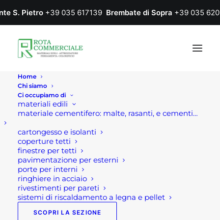
nte S. Pietro
+39 035 617139
Brembate di Sopra
+39 035 620
Home
Chi siamo
Ci occupiamo di
materiali edili
materiale cementifero: malte, rasanti, e cementi…
cartongesso e isolanti
coperture tetti
finestre per tetti
pavimentazione per esterni
porte per interni
serra a casetta
ringhiere in acciaio
rivestimenti per pareti
sistemi di riscaldamento a legna e pellet
SCOPRI LA SEZIONE