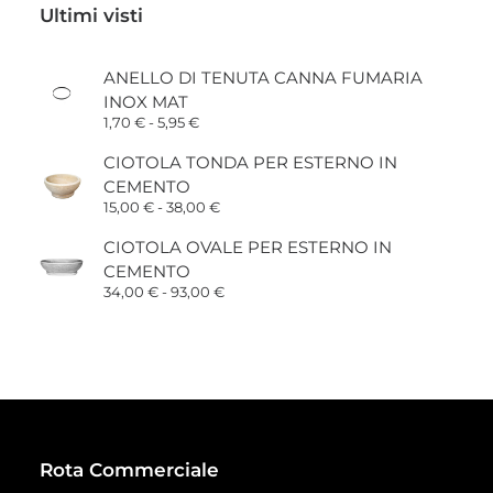
Ultimi visti
ANELLO DI TENUTA CANNA FUMARIA
INOX MAT
Fascia
1,70
€
-
5,95
€
di
prezzo:
CIOTOLA TONDA PER ESTERNO IN
da
CEMENTO
1,70 €
a
Fascia
15,00
€
-
38,00
€
5,95 €
di
prezzo:
CIOTOLA OVALE PER ESTERNO IN
da
CEMENTO
15,00 €
a
Fascia
34,00
€
-
93,00
€
38,00 €
di
prezzo:
da
34,00 €
a
93,00 €
Rota Commerciale