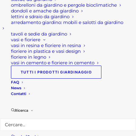
ombrelloni da giardino e pergole bioclimatiche
Il legno è ovviamente il materiale più
dondoli e amache da giardino
bello ed elegante esteticamente, ma
lettini e sdraio da giardino
ahimè oltre al costo oneroso richiede
arredamento giardino: mobili e salotti da giardino
una manutenzione annuale che renda
tavoli e sedie da giardino
stabile la struttura.
vasi e fioriere
vasi in resina e fioriere in resina
fioriere in plastica e vasi design
Al contrario alluminio e acciaio e ferro
fioriere in legno
zincato risultano più resistenti e
vasi in cemento e fioriere in cemento
funzionali. Dunque l'acciaio è molto
TUTTI I PRODOTTI GIARDINAGGIO
resistente anche se in alcuni caso meno
FAQ
pratico, in quanto la serra perde di
News
leggerezza. Mentre acciaio e ferro
Contatti
zincato, risultano materiali molto leggeri,
pratici, funzionali, economici adatti
Ricerca
anche i piccoli spazi.
Per quanto riguarda le coperture,
solitamente ci troviamo di fronte