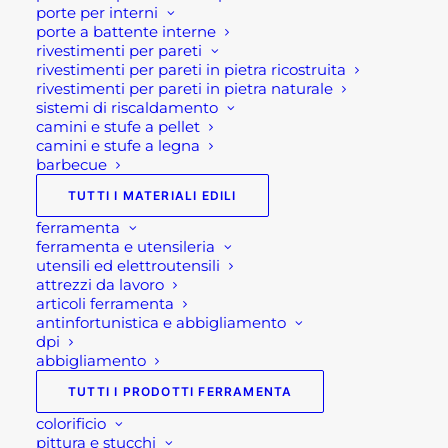
piante più delicate durante il periodo
porte per interni
porte a battente interne
invernale e più freddo. Per l’appunto
rivestimenti per pareti
proprio quando le temperature più
rivestimenti per pareti in pietra ricostruita
rivestimenti per pareti in pietra naturale
rigide, con le gelate e le temperature
sistemi di riscaldamento
basse potrebbero danneggiare le piante
camini e stufe a pellet
e minarne la sopravvivenza.
camini e stufe a legna
barbecue
Dunque sempre più amanti del
TUTTI I MATERIALI EDILI
giardinaggio nei periodo che precedono
ferramenta
l'inverno sono alla ricerca della serra
ferramenta e utensileria
adatta alle loro piante e al loro spazio.
utensili ed elettroutensili
attrezzi da lavoro
articoli ferramenta
Ovviamente sul mercato vi sono
antinfortunistica e abbigliamento
tantissimi modelli, tra cui quelle con
dpi
dimensioni specifiche, studiate ad hoc
abbigliamento
per terrazze, balconi o giardini.
TUTTI I PRODOTTI FERRAMENTA
colorificio
Serre da balcone
pittura e stucchi