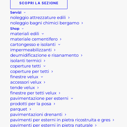
SCOPRI LA SEZIONE
Serre da balcone:
Servizi
Piccola guida alla scelta
noleggio attrezzature edili
noleggio bagni chimici bergamo
Serre da balcone:
Shop
materiali edili
Piccola guida alla
materiale cementifero
cartongesso e isolanti
scelta della serra
impermeabilizzanti
deumidificazione e risanamento
adatta
isolanti termici
coperture tetti
coperture per tetti
Ecco un piccola guida che vi aiuterà
finestre velux
nella selezione per la scelta delle serre
accessori velux
tende velux
(serra) da balcone ideale per le vostre
finestre per tetti velux
piante e i vostri spazi.
pavimentazione per esterni
prodotti per la posa
Ogni serra invernale, da balcone o
parquet
pavimentazioni drenanti
terrazzo o da giardino, come tutti i tipi di
pavimenti per esterni in pietra ricostruita e gres
serre, consentono di proteggere le
pavimenti per esterni in pietra naturale