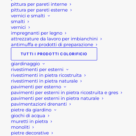
pittura per pareti interne
pittura per pareti esterne
Le serre da balcone sono dunque una
vernici e smalti
soluzione leggera, semplice da montare
smalti
e smontare e soprattutto pratiche.
vernici
impregnanti per legno
Solitamente hanno dimensioni studiate
attrezzature da lavoro per imbianchini
ad hoc per essere riposte comodamente
antimuffa e prodotti di preparazione
su balconi o terrazze.
TUTTI I PRODOTTI COLORIFICIO
giardinaggio
Dunque queste serre di differenziano
rivestimenti per esterni
oltre che dalle dimensioni anche dalla
rivestimenti in pietra ricostruita
forma e dai materiali. Resta però
rivestimenti in pietra naturale
pavimenti per esterno
evidente che la principale caratteristica
pavimenti per esterni in pietra ricostruita e gres
che una serra deve possedere è sia la
pavimenti per esterni in pietra naturale
leggerezza, ma anche la resistenza ad
pavimentazioni drenanti
pietre da giardino
agenti atmosferici, vento e intemperie.
giochi di acqua
muretti in pietra
La principale caratteristica che deve
monoliti
avere una
serra da balcone
è
pietre decorative