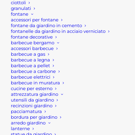
ciottoli
certamente al leggerezza, ma allo stesso
granulati
tempo è bene che ci si trovi di fronte a
fontane
accessori per fontane
una struttura robusta ed efficiente che
fontane da giardino in cemento
resista a vento e intemperie. Altrettanto
fontanelle da giardino in acciaio verniciato
importante è la compattezza,
fontane decorative
barbecue bergamo
indispensabile per poter essere utilizzata
accessori barbecue
in uno spazio ridotto come quello del
barbecue a gas
terrazzo.
barbecue a legna
barbecue a pellet
barbecue a carbone
I materiali
barbecue elettrici
barbecue in muratura
cucine per esterno
Tra i materiali più utilizzati per la
attrezzatura giardino
creazione di una serra da balcone,
utensili da giardino
troviamo certamente il legno, l'acciaio,
recinzioni giardino
pacciamatura
l'alluminio e il ferro zincato. Ognuno
bordura per giardino
ovviamente possiede i suoi lati negativi e
arredo giardino
positivi.
lanterne
statue da giardino