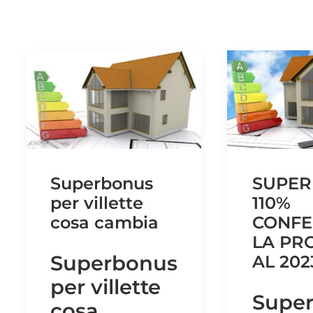
Superbonus
SUPE
per villette
110%
cosa cambia
CONF
LA PR
Superbonus
AL 202
per villette
Supe
cosa