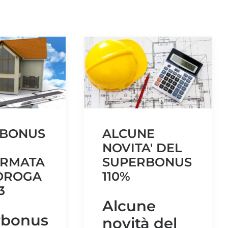
RBONUS
ALCUNE
NOVITA' DEL
ERMATA
SUPERBONUS
OROGA
110%
3
Alcune
rbonus
novità del