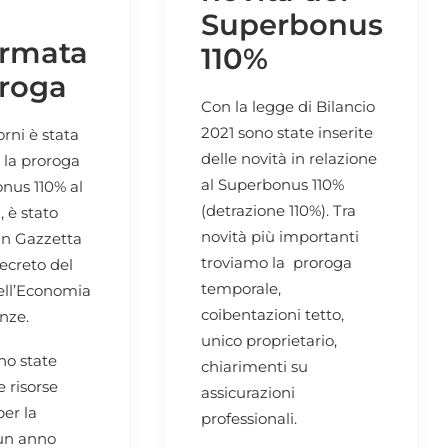
Superbonus
ermata
110%
oroga
Con la legge di Bilancio
2021 sono state inserite
orni è stata
delle novità in relazione
 la proroga
al Superbonus 110%
nus 110% al
(detrazione 110%). Tra
, è stato
novità più importanti
in Gazzetta
troviamo la proroga
decreto del
temporale,
ell’Economia
coibentazioni tetto,
nze.
unico proprietario,
no state
chiarimenti su
 risorse
assicurazioni
per la
professionali.
 un anno