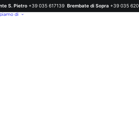
nte S. Pietro
+39 035 617139
Brembate di Sopra
+39 035 620
piamo di