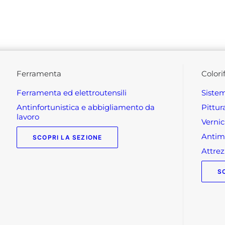
ferramenta
colori
ferramenta ed elettroutensili
siste
antinfortunistica e abbigliamento da
pittu
lavoro
verni
anti
SCOPRI LA SEZIONE
attr
S