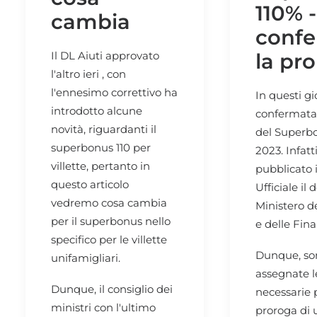
110% -
cambia
conf
Il DL Aiuti approvato
la pr
l'altro ieri , con
l'ennesimo correttivo ha
In questi gi
introdotto alcune
confermata
novità, riguardanti il
del Superbo
superbonus 110 per
2023. Infatti
villette, pertanto in
pubblicato 
questo articolo
Ufficiale il 
vedremo cosa cambia
Ministero d
per il superbonus nello
e delle Fina
specifico per le villette
Dunque, so
unifamigliari.
assegnate le
Dunque, il consiglio dei
necessarie 
ministri con l'ultimo
proroga di