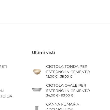
Ultimi visti
RETI
CIOTOLA TONDA PER
ESTERNO IN CEMENTO
cia
Fascia
15,00
€
-
38,00
€
di
zzo:
prezzo:
CIOTOLA OVALE PER
da
ON
ESTERNO IN CEMENTO
32 €
15,00 €
a
Fascia
34,00
€
-
93,00
€
ATO DA
,60 €
38,00 €
di
prezzo:
CANNA FUMARIA
da
ACCIAIO INOX
34,00 €