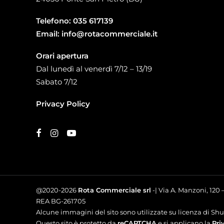
Telefono:
035 617139
Email:
info@rotacommerciale.it
Orari apertura
Dal lunedì al venerdì 7/12 – 13/19
Sabato 7/12
Privacy Policy
@2020-2026
Rota Commerciale srl
-| Via A. Manzoni, 120
REA BG-261705
Alcune immagini del sito sono utilizzate su licenza di Shut
Questo sito è protetto da
reCAPTCHA
e si applicano la
Pri