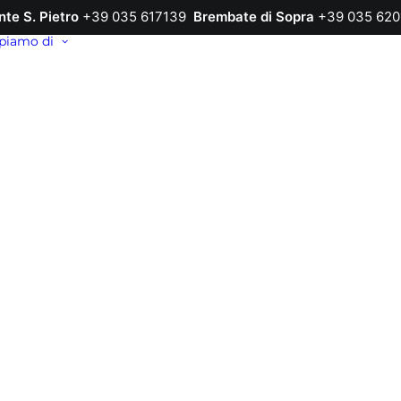
nte S. Pietro
+39 035 617139
Brembate di Sopra
+39 035 620
piamo di