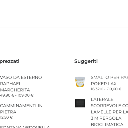
prezzati
Suggeriti
VASO DA ESTERNO
SMALTO PER PA
RAPHAEL-
POKER LAX
Fas
16,32
€
-
219,60
€
MARGHERITA
di
Fascia
49,90
€
-
109,00
€
pre
LATERALE
di
da
prezzo:
CAMMINAMENTI IN
SCORREVOLE C
16,
da
a
PIETRA
LAMELLE PER L
49,90 €
219
a
12,50
€
3 M PERGOLA
109,00 €
BIOCLIMATICA
FONTANA VEDOVELLA