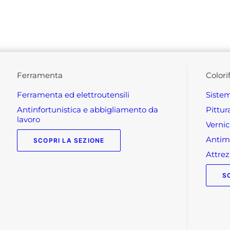
ferramenta
colori
ferramenta ed elettroutensili
siste
antinfortunistica e abbigliamento da
pittu
lavoro
verni
anti
SCOPRI LA SEZIONE
attr
S