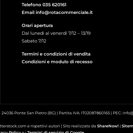
Telefono
035 620161
Email
info@rotacommerciale.it
Orari apertura
Dal lunedì al venerdì 7/12 – 13/19
Sabato 7/12
Termini e condizioni di vendita
Condizioni e modulo di recesso
 – 24036 Ponte San Pietro (BG) | Partita IVA: IT02087860165 | PEC: inf
terstock.com e rispettivi autori | Sito realizzato da
ShareNow!
|
Site
vacy Policy
e i
Termini di servizio di Google
.