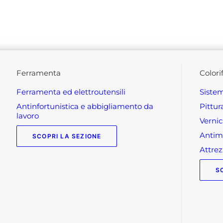
ferramenta
colori
ferramenta ed elettroutensili
siste
antinfortunistica e abbigliamento da
pittu
lavoro
verni
anti
SCOPRI LA SEZIONE
attr
S