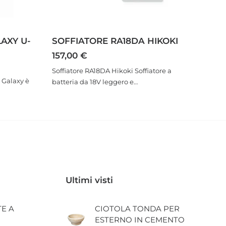
AXY U-
SOFFIATORE RA18DA HIKOKI
157,00
€
Soffiatore RA18DA Hikoki Soffiatore a
 Galaxy è
batteria da 18V leggero e…
Ultimi visti
TE A
CIOTOLA TONDA PER
ESTERNO IN CEMENTO