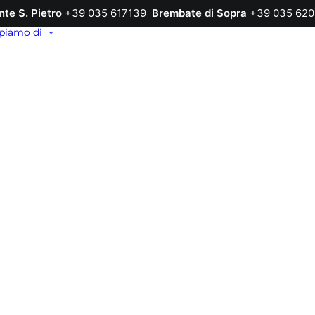
nte S. Pietro
+39 035 617139
Brembate di Sopra
+39 035 620
piamo di