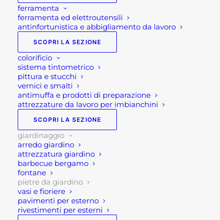
ferramenta
ferramenta ed elettroutensili
antinfortunistica e abbigliamento da lavoro
SCOPRI LA SEZIONE
colorificio
sistema tintometrico
pittura e stucchi
vernici e smalti
antimuffa e prodotti di preparazione
attrezzature da lavoro per imbianchini
SCOPRI LA SEZIONE
Pietre da giardino
giardinaggio
arredo giardino
attrezzatura giardino
barbecue bergamo
La pietra naturale è il materiale che viene sempre
fontane
più utilizzato nel giardinaggio, nella decorazione
pietre da giardino
vasi e fioriere
con
pietre da giardino
. Inoltre, vengono spesso
pavimenti per esterno
utilizzate per la creazione e abbellimento di spazi
rivestimenti per esterni
all’aperto e per l’arredo urbano.