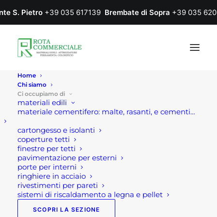
nte S. Pietro
+39 035 617139
Brembate di Sopra
+39 035 620
Home
Chi siamo
Ci occupiamo di
materiali edili
materiale cementifero: malte, rasanti, e cementi…
cartongesso e isolanti
coperture tetti
finestre per tetti
pavimentazione per esterni
porte per interni
Pietre da giardino
ringhiere in acciaio
rivestimenti per pareti
sistemi di riscaldamento a legna e pellet
Home
Giardinaggio
Pietre da giardino
SCOPRI LA SEZIONE