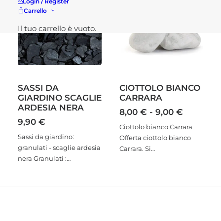
Login / Register
Carrello
Il tuo carrello è vuoto.
SASSI DA
CIOTTOLO BIANCO
GIARDINO SCAGLIE
CARRARA
ARDESIA NERA
Fascia
8,00
€
-
9,00
€
di
9,90
€
Ciottolo bianco Carrara
prezzo:
Sassi da giardino:
Offerta ciottolo bianco
da
granulati - scaglie ardesia
Carrara. Si…
8,00 €
nera Granulati :…
a
9,00 €