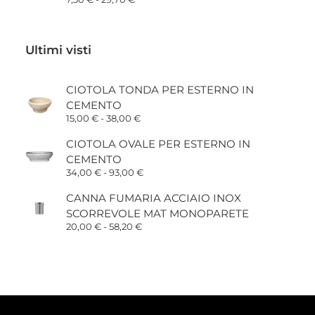
di
prezzo:
da
7,30 €
Ultimi visti
a
29,70 €
CIOTOLA TONDA PER ESTERNO IN
CEMENTO
Fascia
15,00
€
-
38,00
€
di
prezzo:
CIOTOLA OVALE PER ESTERNO IN
da
CEMENTO
15,00 €
a
Fascia
34,00
€
-
93,00
€
38,00 €
di
prezzo:
CANNA FUMARIA ACCIAIO INOX
da
SCORREVOLE MAT MONOPARETE
34,00 €
a
Fascia
20,00
€
-
58,20
€
93,00 €
di
prezzo:
da
20,00 €
a
58,20 €