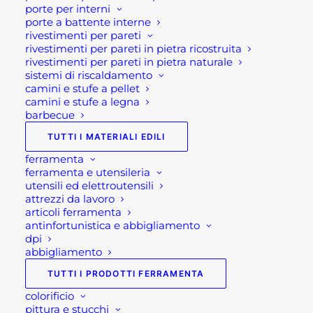
porte per interni
porte a battente interne
Volete altre idee per la decorazione del giardino e
rivestimenti per pareti
dei vostri spazi esterni? Stupite i vostri amici
rivestimenti per pareti in pietra ricostruita
utilizzando il connubio acqua-pietra avvalendovi
rivestimenti per pareti in pietra naturale
sistemi di riscaldamento
delle pietre per creare
giochi d’acqua
.
camini e stufe a pellet
camini e stufe a legna
Nei punti vendita di Brembate di Sopra e Ponte
barbecue
San Pietro si possono trovare e richiedere su
TUTTI I MATERIALI EDILI
ordinazione pietre di diversi modelli, materiali e
ferramenta
misure. Se non riuscite a recarvi nei nostri punti
ferramenta e utensileria
vendita in provincia di Bergamo, visitate la nostra
utensili ed elettroutensili
attrezzi da lavoro
sezione dello
shop
dedicata al giardinaggio!
articoli ferramenta
All’interno troverete il nostro servizio di vendita
antinfortunistica e abbigliamento
online di ciottoli, camminamenti, barbecue, vasi,
dpi
abbigliamento
fontane, sassi per aiuole, pietre da giardino e
molto altro.
TUTTI I PRODOTTI FERRAMENTA
colorificio
Se stai cercando: “ciottoli da giardino”, “pietre da
pittura e stucchi