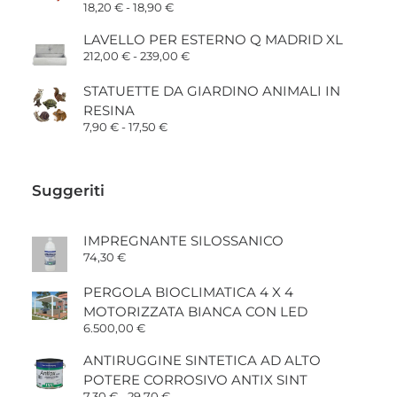
Fascia
18,20
€
-
18,90
€
di
prezzo:
LAVELLO PER ESTERNO Q MADRID XL
da
Fascia
212,00
€
-
239,00
€
18,20 €
di
a
prezzo:
18,90 €
STATUETTE DA GIARDINO ANIMALI IN
da
212,00 €
RESINA
a
Fascia
7,90
€
-
17,50
€
239,00 €
di
prezzo:
da
7,90 €
Suggeriti
a
17,50 €
IMPREGNANTE SILOSSANICO
74,30
€
PERGOLA BIOCLIMATICA 4 X 4
MOTORIZZATA BIANCA CON LED
6.500,00
€
ANTIRUGGINE SINTETICA AD ALTO
POTERE CORROSIVO ANTIX SINT
Fascia
7,30
€
-
29,70
€