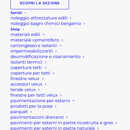
SCOPRI LA SEZIONE
Pietre giardino, che
Servizi
noleggio attrezzature edili
varietà!
noleggio bagni chimici bergamo
Shop
materiali edili
Ci sono mille idee per giardino circa l’utilizzo della
materiale cementifero
cartongesso e isolanti
pietra. Ad esempio, si possono creare decorazioni
impermeabilizzanti
con i
ciottoli bianchi per il giardino
all’interno di
deumidificazione e risanamento
aiuole. Oppure creare varietà cromatiche e
isolanti termici
coperture tetti
contrasti attraverso i vari tipi di
marmo
e
pietre
coperture per tetti
naturali
. In altri casi, creare sentieri
finestre velux
accessori velux
con
granulati
e
ciottoli fiume
. È possibile creare
tende velux
anche dislivelli creativi servendosi
di
muretti in
finestre per tetti velux
pietra, palizzate e blocchi in pietra
.
pavimentazione per esterni
prodotti per la posa
parquet
Inoltre, si può arricchire il giardino con vere e
pavimentazioni drenanti
proprie sculture naturali come le
pietre
pavimenti per esterni in pietra ricostruita e gres
decorative
e
monoliti
(punte ed esemplari).
pavimenti per esterni in pietra naturale