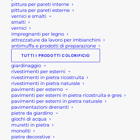
giardino”, “sassi da giardino”, “sassi per aiuole
pittura per pareti interne
pittura per pareti esterne
vendita online” “pietre per esterni”, “ciottoli
vernici e smalti
vendita online” o materiali e attrezzi per il
smalti
vernici
giardinaggio a Bergamo, il nostro shop online
impregnanti per legno
Rota Commerciale è a tua disposizione,
entra in
attrezzature da lavoro per imbianchini
contatto con noi
!
antimuffa e prodotti di preparazione
TUTTI I PRODOTTI COLORIFICIO
Visita il nostro
shop!
giardinaggio
rivestimenti per esterni
Seguici su
Facebook
o
Instagram
o sul nostro
rivestimenti in pietra ricostruita
Canale di Youtube!!
rivestimenti in pietra naturale
pavimenti per esterno
pavimenti per esterni in pietra ricostruita e gres
Scopri i nostri prodotti
pavimenti per esterni in pietra naturale
pavimentazioni drenanti
pietre da giardino
Stone box
giochi di acqua
muretti in pietra
Muretti in pietra
monoliti
Giochi di acqua
pietre decorative