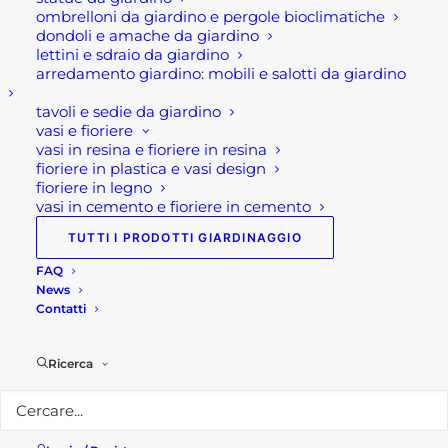
ombrelloni da giardino e pergole bioclimatiche
dondoli e amache da giardino
lettini e sdraio da giardino
arredamento giardino: mobili e salotti da giardino
tavoli e sedie da giardino
vasi e fioriere
vasi in resina e fioriere in resina
fioriere in plastica e vasi design
fioriere in legno
vasi in cemento e fioriere in cemento
LAPILLO
GRANULATO
BIANCO CARRARA
TUTTI I PRODOTTI GIARDINAGGIO
4,00
€
6,00
€
FAQ
Lapillo Offerta lapillo
News
Granulati bianco Carrara
rosso. Si tratta di un
Contatti
Offerta granulati bianco
prodotto di…
Carrara. Si…
Valutato
1
Ricerca
5.00
su 5
su base
di
recensioni