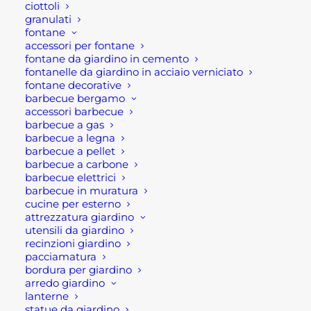
Monolite
ciottoli
granulati
Pietre decorative da giardino
fontane
Ciottoli
accessori per fontane
fontane da giardino in cemento
Granulati
fontanelle da giardino in acciaio verniciato
fontane decorative
barbecue bergamo
VEDI I PRODOTTI
accessori barbecue
barbecue a gas
barbecue a legna
barbecue a pellet
barbecue a carbone
DOMANDE FREQUENTI
barbecue elettrici
barbecue in muratura
cucine per esterno
attrezzatura giardino
TUTTE LE NEWS
utensili da giardino
recinzioni giardino
pacciamatura
bordura per giardino
arredo giardino
lanterne
statue da giardino