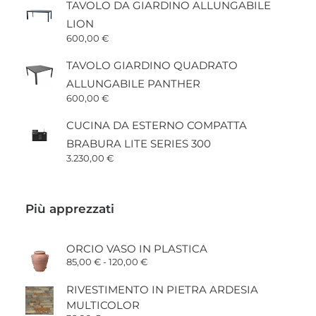
TAVOLO DA GIARDINO ALLUNGABILE
LION
600,00
€
TAVOLO GIARDINO QUADRATO
ALLUNGABILE PANTHER
600,00
€
CUCINA DA ESTERNO COMPATTA
BRABURA LITE SERIES 300
3.230,00
€
Più apprezzati
ORCIO VASO IN PLASTICA
Fascia
85,00
€
-
120,00
€
di
prezzo:
RIVESTIMENTO IN PIETRA ARDESIA
da
85,00 €
MULTICOLOR
a