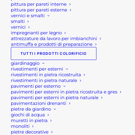
pittura per pareti interne
materiali edili Bergamo, i nostri punti vendita e il
pittura per pareti esterne
nostro shop online Rota Commerciale sono a tua
vernici e smalti
smalti
disposizione,
entra in contatto con noi
!
vernici
impregnanti per legno
Visita il nostro
shop
!
attrezzature da lavoro per imbianchini
antimuffa e prodotti di preparazione
Seguici su
Facebook
o
Instagram
o sul nostro
TUTTI I PRODOTTI COLORIFICIO
Canale di Youtube!!
giardinaggio
rivestimenti per esterni
Scopri i nostri prodotti
rivestimenti in pietra ricostruita
rivestimenti in pietra naturale
pavimenti per esterno
pavimenti per esterni in pietra ricostruita e gres
Utensili da giardino
pavimenti per esterni in pietra naturale
Recinzioni giardino
pavimentazioni drenanti
Bordura per giardino
pietre da giardino
giochi di acqua
Pacciamatura
muretti in pietra
monoliti
pietre decorative