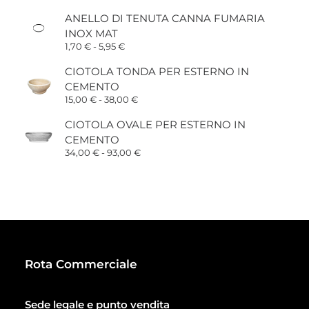
ANELLO DI TENUTA CANNA FUMARIA
INOX MAT
Fascia
1,70
€
-
5,95
€
di
prezzo:
CIOTOLA TONDA PER ESTERNO IN
da
CEMENTO
1,70 €
a
Fascia
15,00
€
-
38,00
€
5,95 €
di
prezzo:
CIOTOLA OVALE PER ESTERNO IN
da
CEMENTO
15,00 €
a
Fascia
34,00
€
-
93,00
€
38,00 €
di
prezzo:
da
34,00 €
a
93,00 €
Rota Commerciale
Sede legale e punto vendita