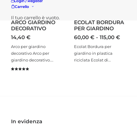
Login / Register
Carrello
Il tuo carrello è vuoto.
ARCO GIARDINO
ECOLAT BORDURA
DECORATIVO
PER GIARDINO
Fascia
14,40
€
60,00
€
-
115,00
€
di
Arco per giardino
Ecolat Bordura per
prezzo
decorativo Arco per
giardino in plastica
da
giardino decorativo.…
riciclata Ecolat di…
60,00
a
115,00
Valutato
1
5.00
su 5
su base
di
recensioni
In evidenza