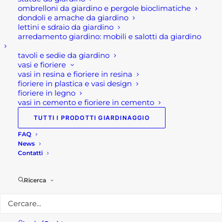
ombrelloni da giardino e pergole bioclimatiche
dondoli e amache da giardino
lettini e sdraio da giardino
ECOWOOD
SERRA A
arredamento giardino: mobili e salotti da giardino
BRODURA
SCAFFALE SALVA
GIARDINO
SPAZIO GRANDE
tavoli e sedie da giardino
EFFETTO LEGNO
vasi e fioriere
94,00
€
vasi in resina e fioriere in resina
19,00
€
Serra a scaffale salva
fioriere in plastica e vasi design
Ecowood bordura
fioriere in legno
spazio grande Serra a
vasi in cemento e fioriere in cemento
giardino Ecowood di
scaffale salva…
Granulati Zandobbio è
TUTTI I PRODOTTI GIARDINAGGIO
una…
FAQ
News
Contatti
Ricerca