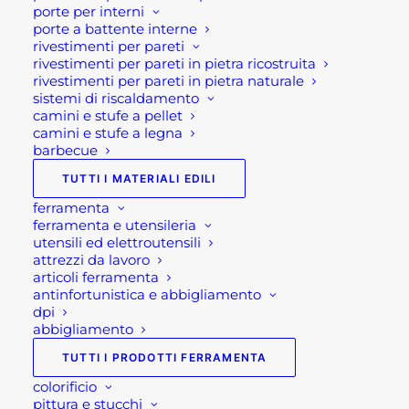
porte per interni
classici attrezzi da lavoro e agricoli o
utensili
. Dal
porte a battente interne
rivestimenti per pareti
semplice rastrello, alle forbici da giardino. Dai
rivestimenti per pareti in pietra ricostruita
guanti da giardinaggio alle zappette. Abbiamo
rivestimenti per pareti in pietra naturale
anche attrezzatura elettrica per giardinaggio
sistemi di riscaldamento
camini e stufe a pellet
come: taglia siepi, decespugliatori e rasaerba delle
camini e stufe a legna
migliori marche come
Hikoki
.
barbecue
TUTTI I MATERIALI EDILI
E se il giardinaggio non fa per voi….da noi
troverete erba sintetica di qualità delle migliori
ferramenta
ferramenta e utensileria
marche in vari modelli e misure.
utensili ed elettroutensili
attrezzi da lavoro
Infine, tutti i prodotti sono disponibili presso i
articoli ferramenta
punti vendita Rota Commerciale direttamente in
antinfortunistica e abbigliamento
dpi
loco o su ordinazione.
abbigliamento
Se stai cercando: “ giardinaggio Bergamo”,
TUTTI I PRODOTTI FERRAMENTA
“attrezzature giardino”, “attrezzi giardinaggio”,
colorificio
pittura e stucchi
“pietre da giardino”, “utensili giardinaggio” o