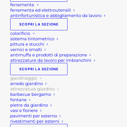
ferramenta
ferramenta ed elettroutensili
antinfortunistica e abbigliamento da lavoro
SCOPRI LA SEZIONE
colorificio
sistema tintometrico
pittura e stucchi
vernici e smalti
antimuffa e prodotti di preparazione
attrezzature da lavoro per imbianchini
SCOPRI LA SEZIONE
Attrezzatura giardino
giardinaggio
arredo giardino
attrezzatura giardino
barbecue bergamo
Nei punti vendita
Rota Commerciale
situati a
fontane
Ponte San Pietro e Brembate di Sopra in provincia
pietre da giardino
vasi e fioriere
di Bergamo, potrete trovare un’ampia gamma
pavimenti per esterno
di
attrezzi da giardinaggio
.
rivestimenti per esterni