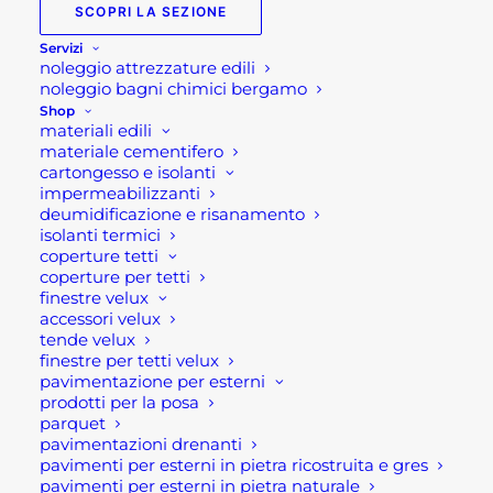
Infatti, da anni forniamo ad imprese e privati tutto
SCOPRI LA SEZIONE
l’occorrente per la cura di aree verdi e giardini.
Servizi
noleggio attrezzature edili
noleggio bagni chimici bergamo
Tutti gli attrezzi da
Shop
materiali edili
giardinaggio e attrezzatura
materiale cementifero
giardino a Bergamo!
cartongesso e isolanti
impermeabilizzanti
deumidificazione e risanamento
isolanti termici
Dai tubi di irrigazione a kit di irrigazione alla
coperture tetti
pavimentazione drenante da giardino. Abbiamo
coperture per tetti
finestre velux
tutto per le coperture delle aiuole come la ghiaia
accessori velux
per giardino,
corteccia pacciamatura
, oppure il
tende velux
telo pacciamatura. Inoltre ,forniamo elementi
finestre per tetti velux
pavimentazione per esterni
come il tufo ideali per
bordure
e
recinzioni
del
prodotti per la posa
vostro giardino. Abbiamo tutto l’occorrente per il
parquet
giardinaggio Bergamo!
pavimentazioni drenanti
pavimenti per esterni in pietra ricostruita e gres
pavimenti per esterni in pietra naturale
Presso i nostri punti vendita troverete i