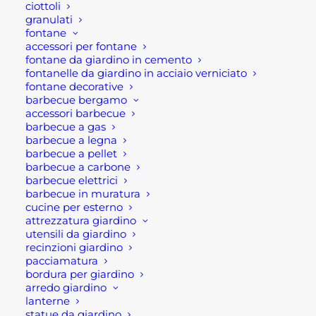
ciottoli
VEDI I PRODOTTI
granulati
fontane
accessori per fontane
fontane da giardino in cemento
DOMANDE FREQUENTI
fontanelle da giardino in acciaio verniciato
fontane decorative
barbecue bergamo
accessori barbecue
TUTTE LE NEWS
barbecue a gas
barbecue a legna
barbecue a pellet
barbecue a carbone
barbecue elettrici
barbecue in muratura
cucine per esterno
attrezzatura giardino
utensili da giardino
recinzioni giardino
pacciamatura
bordura per giardino
arredo giardino
lanterne
statue da giardino