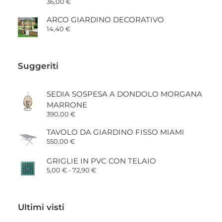
36,00
€
120,00 €
ARCO GIARDINO DECORATIVO
14,40
€
Suggeriti
SEDIA SOSPESA A DONDOLO MORGANA
MARRONE
390,00
€
TAVOLO DA GIARDINO FISSO MIAMI
550,00
€
GRIGLIE IN PVC CON TELAIO
Fascia
5,00
€
-
72,90
€
di
prezzo:
da
5,00 €
Ultimi visti
a
72,90 €