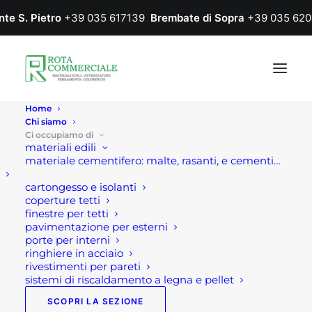
nte S. Pietro
+39 035 617139
Brembate di Sopra
+39 035 620
Home
Chi siamo
Ci occupiamo di
materiali edili
materiale cementifero: malte, rasanti, e cementi…
cartongesso e isolanti
coperture tetti
finestre per tetti
pavimentazione per esterni
porte per interni
Attrezzatura giardino
ringhiere in acciaio
rivestimenti per pareti
sistemi di riscaldamento a legna e pellet
Home
Giardinaggio
Attrezzatura giardino
SCOPRI LA SEZIONE