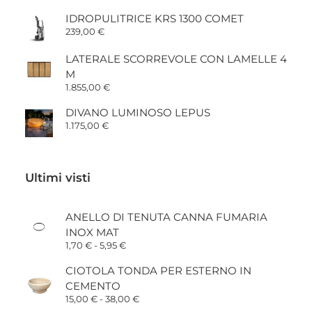
IDROPULITRICE KRS 1300 COMET
239,00
€
LATERALE SCORREVOLE CON LAMELLE 4
M
1.855,00
€
DIVANO LUMINOSO LEPUS
1.175,00
€
Ultimi visti
ANELLO DI TENUTA CANNA FUMARIA
INOX MAT
Fascia
1,70
€
-
5,95
€
di
prezzo:
CIOTOLA TONDA PER ESTERNO IN
da
CEMENTO
1,70 €
a
Fascia
15,00
€
-
38,00
€
5,95 €
di