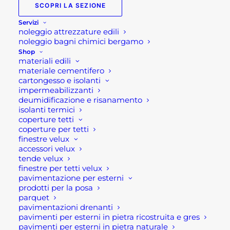
Presso il punto vendita Rota commerciale di
SCOPRI LA SEZIONE
Brembate di Sopra potrete trovare diverse
Servizi
noleggio attrezzature edili
tipologie di
porte
perfette per i vostri ambienti.
noleggio bagni chimici bergamo
Shop
Ad ogni ambiente, le sue
materiali edili
materiale cementifero
porte
cartongesso e isolanti
impermeabilizzanti
deumidificazione e risanamento
Dopo aver selezionato i migliori fornitori, siamo in
isolanti termici
grado di offrire ogni tipo di porta. Dalle soluzioni
coperture tetti
coperture per tetti
a
battente
raso muro di diverse finiture, vetro,
finestre velux
legno, vetro colorato e grezza. Quest’ultima da
accessori velux
ultimare con la pittura per pareti. Come a
tende velux
finestre per tetti velux
soluzioni di telai
scorrevoli
. Anche’esse con diverse
pavimentazione per esterni
finiture: vetro, legno e grezze. Proponiamo
prodotti per la posa
parquet
soluzioni per ogni spazi curvo, piccolo e ridotto in
pavimentazioni drenanti
cui sembra impossibile l’inserimento di una porta.
pavimenti per esterni in pietra ricostruita e gres
pavimenti per esterni in pietra naturale