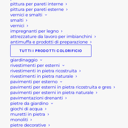
pittura per pareti interne
Seguici su
Facebook
o
Instagram
o sul nostro
pittura per pareti esterne
Canale di Youtube!!
vernici e smalti
smalti
vernici
Scopri i nostri prodotti
impregnanti per legno
attrezzature da lavoro per imbianchini
antimuffa e prodotti di preparazione
Accessori per porte
TUTTI I PRODOTTI COLORIFICIO
Porte a battente interne
giardinaggio
Porte scorrevoli
rivestimenti per esterni
rivestimenti in pietra ricostruita
Portoncini d'ingresso e porte blindate
rivestimenti in pietra naturale
Serramenti in pvc e zanzariere
pavimenti per esterno
pavimenti per esterni in pietra ricostruita e gres
pavimenti per esterni in pietra naturale
pavimentazioni drenanti
VEDI I PRODOTTI
pietre da giardino
giochi di acqua
muretti in pietra
monoliti
DOMANDE FREQUENTI
pietre decorative