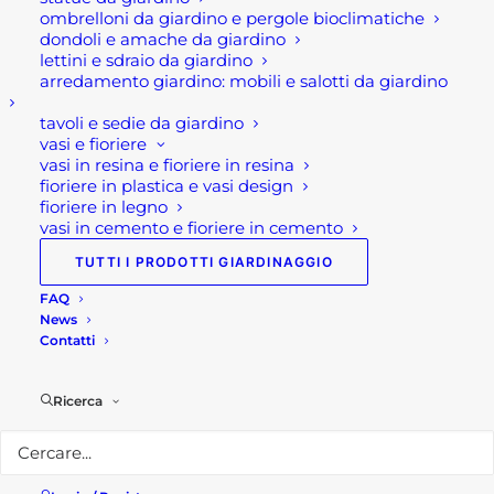
ombrelloni da giardino e pergole bioclimatiche
360,00
€
dondoli e amache da giardino
Porta filo muro per interni
lettini e sdraio da giardino
arredamento giardino: mobili e salotti da giardino
Reversibile XREVERX: la
porta filo…
tavoli e sedie da giardino
vasi e fioriere
vasi in resina e fioriere in resina
fioriere in plastica e vasi design
fioriere in legno
vasi in cemento e fioriere in cemento
In evidenza
TUTTI I PRODOTTI GIARDINAGGIO
FAQ
News
TAVOLO DA GIARDINO ALLUNGABILE
Contatti
LION
600,00
€
Ricerca
TAVOLO GIARDINO QUADRATO
ALLUNGABILE PANTHER
600,00
€