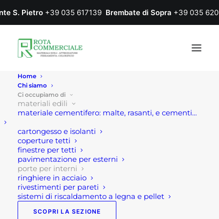
nte S. Pietro
+39 035 617139
Brembate di Sopra
+39 035 620
Home
Chi siamo
Ci occupiamo di
materiali edili
materiale cementifero: malte, rasanti, e cementi…
cartongesso e isolanti
coperture tetti
finestre per tetti
pavimentazione per esterni
porte per interni
Porte per interni
ringhiere in acciaio
rivestimenti per pareti
sistemi di riscaldamento a legna e pellet
Home
Materiali edili
Porte per interni
SCOPRI LA SEZIONE