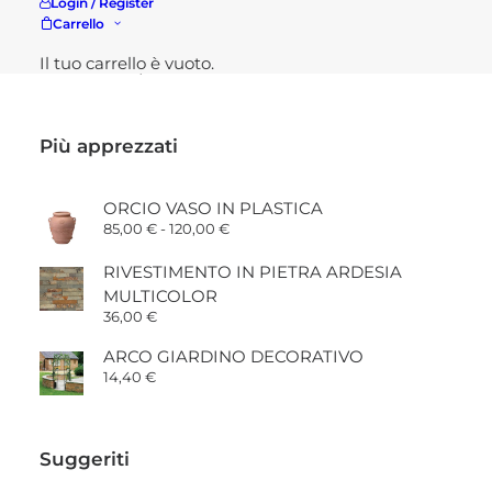
Login / Register
CUCINA DA ESTERNO COMPATTA
Carrello
BRABURA LITE SERIES 300
Il tuo carrello è vuoto.
3.230,00
€
Più apprezzati
ORCIO VASO IN PLASTICA
Fascia
85,00
€
-
120,00
€
di
prezzo:
RIVESTIMENTO IN PIETRA ARDESIA
da
85,00 €
MULTICOLOR
a
36,00
€
120,00 €
ARCO GIARDINO DECORATIVO
14,40
€
Suggeriti