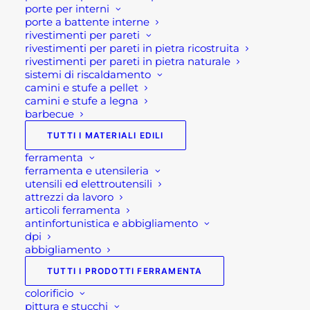
Inoltre completa l’offerta di vendita un accurato e
porte per interni
porte a battente interne
completo servizio di posa, affiancando ai semplici
rivestimenti per pareti
serramenti anche il controtelaio adatto, e
rivestimenti per pareti in pietra ricostruita
il montaggio.
rivestimenti per pareti in pietra naturale
sistemi di riscaldamento
camini e stufe a pellet
Infine presso il nostro magazzino di Brembate
camini e stufe a legna
sopra potrete trovare diversi soluzioni e
barbecue
abbinamenti di maniglia adatte a qualsiasi tipo di
TUTTI I MATERIALI EDILI
porta. Da maniglie con forme classiche e
ferramenta
tradizionali a modelli di design e più moderni.
ferramenta e utensileria
utensili ed elettroutensili
Se stai cercando “porte Bergamo”, “porte interne”,
attrezzi da lavoro
articoli ferramenta
“porte scorrevoli”, “porte a battente o a scrigno”, e
antinfortunistica e abbigliamento
hai bisogno di maniglie per porte da interno a
dpi
Bergamo e la nostra ferramenta e centro edile è a
abbigliamento
tua disposizione,
entra in contatto con noi
!
TUTTI I PRODOTTI FERRAMENTA
colorificio
Visita il nostro
shop
!
pittura e stucchi