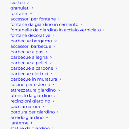
ciottoli
granulati
fontane
TUTTE LE NEWS
accessori per fontane
fontane da giardino in cemento
fontanelle da giardino in acciaio verniciato
fontane decorative
barbecue bergamo
accessori barbecue
barbecue a gas
barbecue a legna
barbecue a pellet
barbecue a carbone
barbecue elettrici
barbecue in muratura
cucine per esterno
attrezzatura giardino
utensili da giardino
recinzioni giardino
pacciamatura
bordura per giardino
PORTA FILO MURO
arredo giardino
PER INTERNI
lanterne
REVERSIBILE
statue da giardino