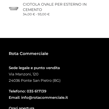
prezzo:
CIOTOLA OVALE PER ESTERNO IN
da
CEMENTO
15,00 €
a
Fascia
34,00
€
-
93,00
€
38,00 €
di
prezzo:
da
34,00 €
a
93,00 €
Rota Commerciale
Sede legale e punto vendita
Via Manzoni, 120
24036 Ponte San Pietro (BG)
Telefono:
035 617139
Email:
info@rotacommerciale.it
Orari apertura