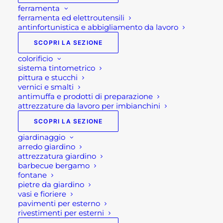
ferramenta
ferramenta ed elettroutensili
antinfortunistica e abbigliamento da lavoro
SCOPRI LA SEZIONE
colorificio
sistema tintometrico
pittura e stucchi
vernici e smalti
antimuffa e prodotti di preparazione
attrezzature da lavoro per imbianchini
SCOPRI LA SEZIONE
Porte per interni
giardinaggio
arredo giardino
attrezzatura giardino
barbecue bergamo
Rota Commerciale
si propone alla propria
fontane
clientela anche come rivenditore di
porte da
pietre da giardino
vasi e fioriere
interno
, porte scorrevoli o a scrigno, porte interne
pavimenti per esterno
a battente e maniglie per porte a Bergamo.
rivestimenti per esterni