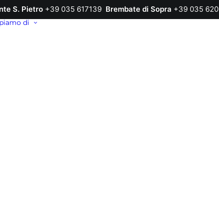
nte S. Pietro
+39 035 617139
Brembate di Sopra
+39 035 620
piamo di