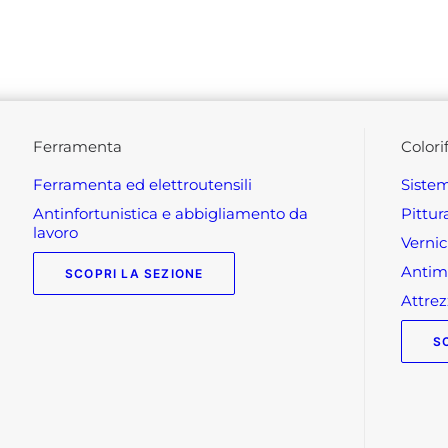
ferramenta
colori
ferramenta ed elettroutensili
siste
antinfortunistica e abbigliamento da
pittu
lavoro
verni
anti
SCOPRI LA SEZIONE
attr
S