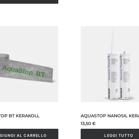
29,00 €
a
o
98,00 €
o
o
OP BT KERAKOLL
AQUASTOP NANOSIL KER
13,50
€
GIUNGI AL CARRELLO
LEGGI TUTTO