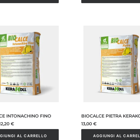
CE INTONACHINO FINO
BIOCALCE PIETRA KERAK
l
Il
12,20
€
13,00
€
prezzo
prezzo
originale
attuale
GIUNGI AL CARRELLO
AGGIUNGI AL CARRE
era:
è: