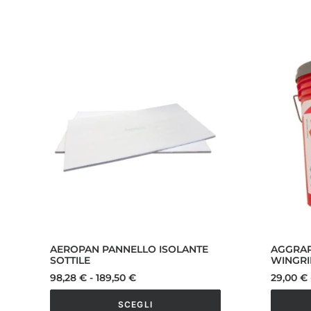
AEROPAN PANNELLO ISOLANTE
AGGRAP
SOTTILE
WINGRIP
Fascia
98,28
€
-
189,50
€
29,00
€
di
prezzo:
SCEGLI
da