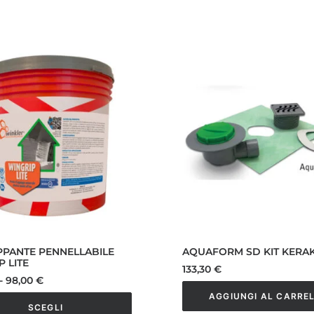
PANTE PENNELLABILE
AQUAFORM SD KIT KERA
 LITE
133,30
€
Fascia
-
98,00
€
di
AGGIUNGI AL CARRE
prezzo:
SCEGLI
da