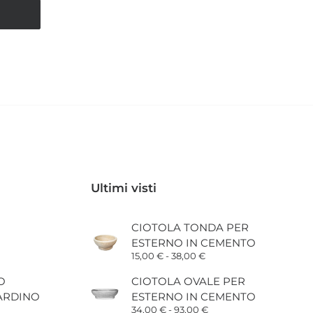
 €
 €
Ultimi visti
CIOTOLA TONDA PER
ESTERNO IN CEMENTO
ascia
Fascia
15,00
€
-
38,00
€
di
rezzo:
prezzo:
O
CIOTOLA OVALE PER
a
da
ARDINO
ESTERNO IN CEMENTO
6,00 €
15,00 €
a
Fascia
34,00
€
-
93,00
€