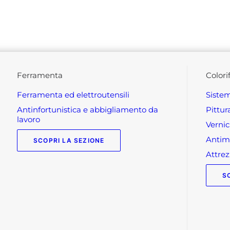
ferramenta
colori
ferramenta ed elettroutensili
siste
antinfortunistica e abbigliamento da
pittu
lavoro
verni
anti
SCOPRI LA SEZIONE
attr
S