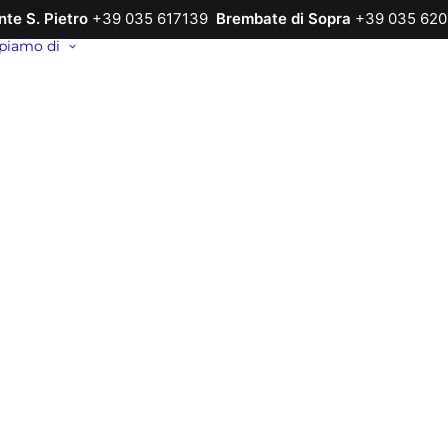
nte S. Pietro
+39 035 617139
Brembate di Sopra
+39 035 620
piamo di