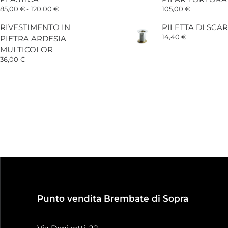
2
Fascia
85,00
€
-
120,00
€
105,00
€
di
prezzo:
RIVESTIMENTO IN
PILETTA DI SCAR
da
14,40
€
PIETRA ARDESIA
85,00 €
a
MULTICOLOR
120,00 €
36,00
€
Punto vendita Brembate di Sopra