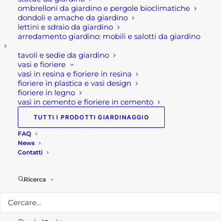
ombrelloni da giardino e pergole bioclimatiche
Rota Commerciale
dondoli e amache da giardino
lettini e sdraio da giardino
arredamento giardino: mobili e salotti da giardino
Sede legale e punto vendita
Via Manzoni, 120
tavoli e sedie da giardino
vasi e fioriere
24036 Ponte San Pietro (BG)
vasi in resina e fioriere in resina
fioriere in plastica e vasi design
Telefono:
035 617139
fioriere in legno
Email:
info@rotacommerciale.it
vasi in cemento e fioriere in cemento
TUTTI I PRODOTTI GIARDINAGGIO
Orari apertura
FAQ
Dal lunedì al venerdì 7/12 – 13/19
News
Sabato 7/12
Contatti
Privacy Policy
Ricerca