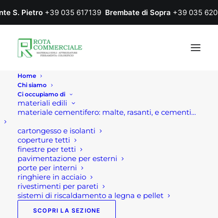
nte S. Pietro
+39 035 617139
Brembate di Sopra
+39 035 620
Home
Chi siamo
Ci occupiamo di
materiali edili
materiale cementifero: malte, rasanti, e cementi…
cartongesso e isolanti
coperture tetti
finestre per tetti
pavimentazione per esterni
Home
Prodotto Colore
114 ANTRACITE
porte per interni
ringhiere in acciaio
114 ANTRACITE
rivestimenti per pareti
sistemi di riscaldamento a legna e pellet
SCOPRI LA SEZIONE