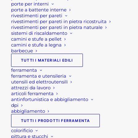
possono
porte per interni
In evidenza
essere
porte a battente interne
scelte
rivestimenti per pareti
nella
rivestimenti per pareti in pietra ricostruita
TAVOLO DA GIARDINO ALLUNGABILE
pagina
rivestimenti per pareti in pietra naturale
del
LION
sistemi di riscaldamento
prodotto
600,00
€
camini e stufe a pellet
camini e stufe a legna
TAVOLO GIARDINO QUADRATO
barbecue
ALLUNGABILE PANTHER
TUTTI I MATERIALI EDILI
600,00
€
ferramenta
ferramenta e utensileria
CUCINA DA ESTERNO COMPATTA
utensili ed elettroutensili
BRABURA LITE SERIES 300
attrezzi da lavoro
3.230,00
€
articoli ferramenta
antinfortunistica e abbigliamento
dpi
abbigliamento
Più apprezzati
TUTTI I PRODOTTI FERRAMENTA
MARTELLO DA CARPENTIERE OSCA KLIP
colorificio
pittura e stucchi
CON CALAMITA