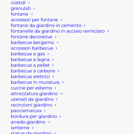
ciottoli
granulati
fontane
Ultimi visti
accessori per fontane
fontane da giardino in cemento
fontanelle da giardino in acciaio verniciato
CIOTOLA TONDA PER ESTERNO IN
fontane decorative
CEMENTO
barbecue bergamo
Fascia
15,00
€
-
38,00
€
accessori barbecue
di
barbecue a gas
prezzo:
CIOTOLA OVALE PER ESTERNO IN
barbecue a legna
da
CEMENTO
15,00 €
barbecue a pellet
a
Fascia
34,00
€
-
93,00
€
barbecue a carbone
38,00 €
di
barbecue elettrici
prezzo:
CANNA FUMARIA ACCIAIO INOX
barbecue in muratura
da
SCORREVOLE MAT MONOPARETE
cucine per esterno
34,00 €
a
Fascia
20,00
€
-
58,20
€
attrezzatura giardino
93,00 €
di
utensili da giardino
prezzo:
recinzioni giardino
da
pacciamatura
20,00 €
a
bordura per giardino
58,20 €
arredo giardino
lanterne
statue da giardino