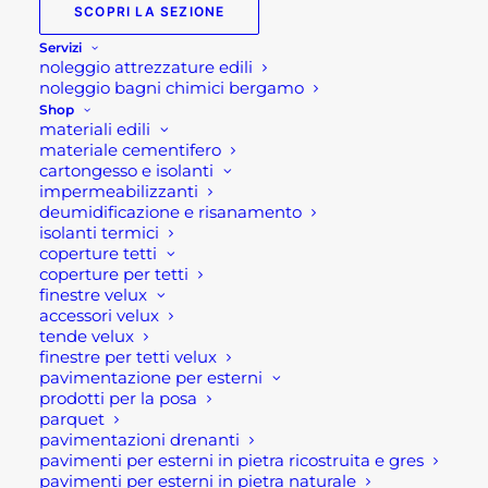
SCOPRI LA SEZIONE
Servizi
noleggio attrezzature edili
noleggio bagni chimici bergamo
Shop
materiali edili
materiale cementifero
cartongesso e isolanti
impermeabilizzanti
deumidificazione e risanamento
isolanti termici
KERACOLOR FF MAPEI
coperture tetti
coperture per tetti
Fascia
9,20
€
-
11,80
€
di
finestre velux
prezzo:
accessori velux
SCEGLI
da
tende velux
9,20 €
Questo
finestre per tetti velux
a
prodotto
pavimentazione per esterni
11,80 €
ha
prodotti per la posa
più
parquet
varianti.
pavimentazioni drenanti
Le
pavimenti per esterni in pietra ricostruita e gres
opzioni
pavimenti per esterni in pietra naturale