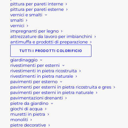
pittura per pareti interne
Fascia
18,20
€
-
18,90
€
di
pittura per pareti esterne
prezzo:
vernici e smalti
LAVELLO PER ESTERNO Q MADRID XL
da
smalti
Fascia
212,00
€
-
239,00
€
18,20 €
di
vernici
a
prezzo:
18,90 €
impregnanti per legno
STATUETTE DA GIARDINO ANIMALI IN
da
attrezzature da lavoro per imbianchini
212,00 €
RESINA
a
antimuffa e prodotti di preparazione
Fascia
7,90
€
-
17,50
€
239,00 €
di
TUTTI I PRODOTTI COLORIFICIO
prezzo:
da
giardinaggio
7,90 €
Suggeriti
a
rivestimenti per esterni
17,50 €
rivestimenti in pietra ricostruita
rivestimenti in pietra naturale
AGGRAPPANTE PENNELLABILE
pavimenti per esterno
WINGRIP LITE
pavimenti per esterni in pietra ricostruita e gres
Fascia
29,00
€
-
98,00
€
pavimenti per esterni in pietra naturale
di
pavimentazioni drenanti
prezzo:
COVER PER BARBECUE G4S GRLLR
pietre da giardino
da
44,90
€
29,00 €
giochi di acqua
a
muretti in pietra
98,00 €
TERMORADIATORE ELETTRICO SYNTESY
monoliti
69,90
€
pietre decorative