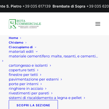
nte S. Pietro
+39 035 617139
Brembate di Sopra
+39 035 620
Home
Chi siamo
Ci occupiamo di
materiali edili
materiale cementifero: malte, rasanti, e cementi…
cartongesso e isolanti
coperture tetti
finestre per tetti
pavimentazione per esterni
Home
Prodotto Colore
HOLZ GRIGIO
porte per interni
ringhiere in acciaio
HOLZ GRIGIO
rivestimenti per pareti
sistemi di riscaldamento a legna e pellet
SCOPRI LA SEZIONE