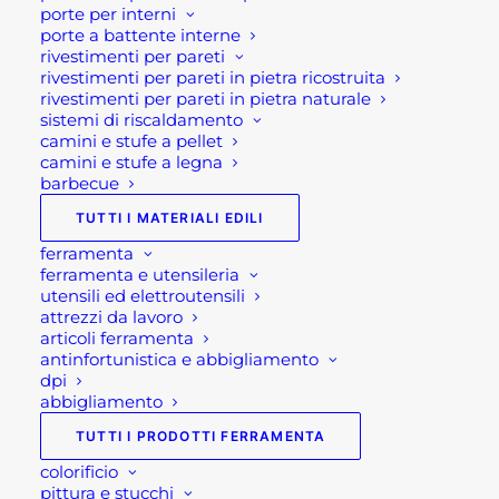
possono
porte per interni
In evidenza
essere
porte a battente interne
scelte
rivestimenti per pareti
nella
rivestimenti per pareti in pietra ricostruita
TAVOLO DA GIARDINO ALLUNGABILE
pagina
rivestimenti per pareti in pietra naturale
del
LION
sistemi di riscaldamento
prodotto
600,00
€
camini e stufe a pellet
camini e stufe a legna
TAVOLO GIARDINO QUADRATO
barbecue
ALLUNGABILE PANTHER
TUTTI I MATERIALI EDILI
600,00
€
ferramenta
ferramenta e utensileria
CUCINA DA ESTERNO COMPATTA
utensili ed elettroutensili
BRABURA LITE SERIES 300
attrezzi da lavoro
3.230,00
€
articoli ferramenta
antinfortunistica e abbigliamento
dpi
abbigliamento
Più apprezzati
TUTTI I PRODOTTI FERRAMENTA
ORCIO VASO IN PLASTICA
colorificio
Fascia
pittura e stucchi
85,00
€
-
120,00
€