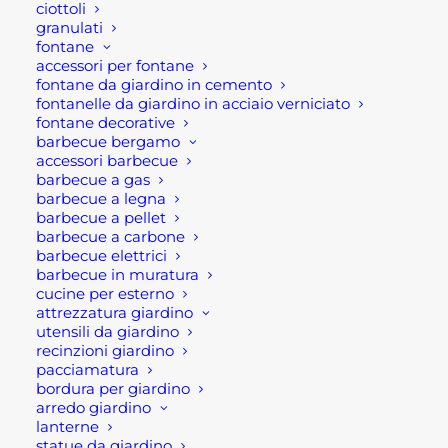
ciottoli
granulati
fontane
Ultimi visti
accessori per fontane
fontane da giardino in cemento
fontanelle da giardino in acciaio verniciato
ANELLO DI TENUTA CANNA FUMARIA
fontane decorative
INOX MAT
barbecue bergamo
Fascia
1,70
€
-
5,95
€
accessori barbecue
di
barbecue a gas
prezzo:
CIOTOLA TONDA PER ESTERNO IN
barbecue a legna
da
CEMENTO
1,70 €
barbecue a pellet
a
Fascia
15,00
€
-
38,00
€
barbecue a carbone
5,95 €
di
barbecue elettrici
prezzo:
CIOTOLA OVALE PER ESTERNO IN
barbecue in muratura
da
CEMENTO
cucine per esterno
15,00 €
a
Fascia
34,00
€
-
93,00
€
attrezzatura giardino
38,00 €
di
utensili da giardino
prezzo:
recinzioni giardino
da
pacciamatura
34,00 €
a
bordura per giardino
93,00 €
arredo giardino
lanterne
statue da giardino