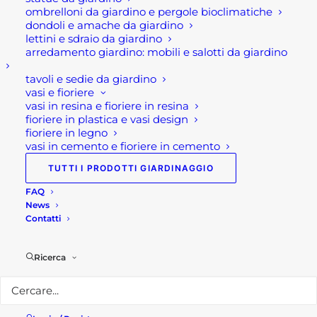
ombrelloni da giardino e pergole bioclimatiche
Rota Commerciale
dondoli e amache da giardino
lettini e sdraio da giardino
arredamento giardino: mobili e salotti da giardino
Sede legale e punto vendita
Via Manzoni, 120
tavoli e sedie da giardino
vasi e fioriere
24036 Ponte San Pietro (BG)
vasi in resina e fioriere in resina
fioriere in plastica e vasi design
Telefono:
035 617139
fioriere in legno
Email:
info@rotacommerciale.it
vasi in cemento e fioriere in cemento
TUTTI I PRODOTTI GIARDINAGGIO
Orari apertura
FAQ
Dal lunedì al venerdì 7/12 – 13/19
News
Sabato 7/12
Contatti
Privacy Policy
Ricerca