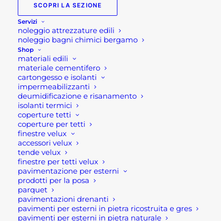
SCOPRI LA SEZIONE
Servizi
noleggio attrezzature edili
noleggio bagni chimici bergamo
Shop
materiali edili
materiale cementifero
cartongesso e isolanti
impermeabilizzanti
deumidificazione e risanamento
isolanti termici
CAMMINAMENTI IN GRES PASSI GIAPPONESI
coperture tetti
coperture per tetti
7,00
€
finestre velux
accessori velux
SCEGLI
tende velux
Questo
finestre per tetti velux
prodotto
pavimentazione per esterni
ha
prodotti per la posa
più
parquet
varianti.
pavimentazioni drenanti
Le
pavimenti per esterni in pietra ricostruita e gres
opzioni
pavimenti per esterni in pietra naturale