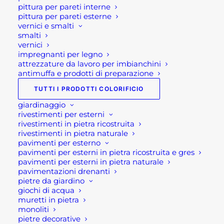
di
pittura per pareti interne
prezzo:
pittura per pareti esterne
RIVESTIMENTO IN PIETRA ARDESIA
da
vernici e smalti
85,00 €
MULTICOLOR
a
smalti
36,00
€
120,00 €
vernici
impregnanti per legno
ARCO GIARDINO DECORATIVO
attrezzature da lavoro per imbianchini
14,40
€
antimuffa e prodotti di preparazione
TUTTI I PRODOTTI COLORIFICIO
Suggeriti
giardinaggio
rivestimenti per esterni
rivestimenti in pietra ricostruita
CASSETTA PORTAUTENSILI 54X38X19
rivestimenti in pietra naturale
KINSTENBERG
pavimenti per esterno
60,00
€
pavimenti per esterni in pietra ricostruita e gres
pavimenti per esterni in pietra naturale
LANTERNE PER ESTERNO SET -
pavimentazioni drenanti
MODELLO MONASTIR
pietre da giardino
Il
Il
72,00
€
67,00
€
giochi di acqua
prezzo
prezzo
muretti in pietra
originale
attuale
SET BBQ IN LEGNO
monoliti
era:
è:
21,50
€
pietre decorative
72,00 €.
67,00 €.