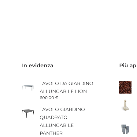
prodotto
ha
più
varianti.
Le
opzioni
possono
essere
scelte
nella
pagina
In evidenza
Più ap
del
prodotto
TAVOLO DA GIARDINO
ALLUNGABILE LION
600,00
€
TAVOLO GIARDINO
QUADRATO
ALLUNGABILE
PANTHER