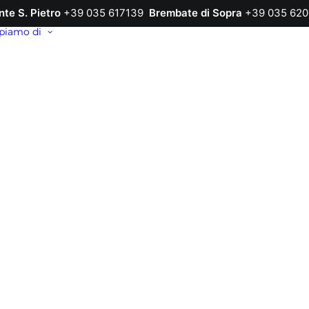
nte S. Pietro
+39 035 617139
Brembate di Sopra
+39 035 620
piamo di