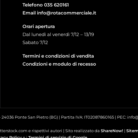
Telefono
035 620161
Email
info@rotacommerciale.it
Orari apertura
Dal lunedì al venerdì 7/12 – 13/19
Sabato 7/12
Termini e condizioni di vendita
Condizioni e modulo di recesso
 – 24036 Ponte San Pietro (BG) | Partita IVA: IT02087860165 | PEC: inf
terstock.com e rispettivi autori | Sito realizzato da
ShareNow!
|
Site
vacy Policy
e i
Termini di servizio di Google
.