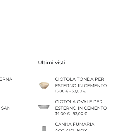
Ultimi visti
ERNA
CIOTOLA TONDA PER
ESTERNO IN CEMENTO
Fascia
15,00
€
-
38,00
€
di
prezzo:
CIOTOLA OVALE PER
da
 SAN
ESTERNO IN CEMENTO
15,00 €
a
Fascia
34,00
€
-
93,00
€
38,00 €
di
prezzo:
CANNA FUMARIA
da
ACCIAIO INOX
34,00 €