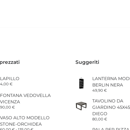
prezzati
Suggeriti
LAPILLO
LANTERNA MOD
4,00
€
BERLIN NERA
49,90
€
FONTANA VEDOVELLA
TAVOLINO DA
VICENZA
GIARDINO 45X45
90,00
€
DIEGO
VASO ALTO MODELLO
80,00
€
STONE-ORCHIDEA
Fascia
PALA PER PIZZA
60,00
€
-
135,00
€