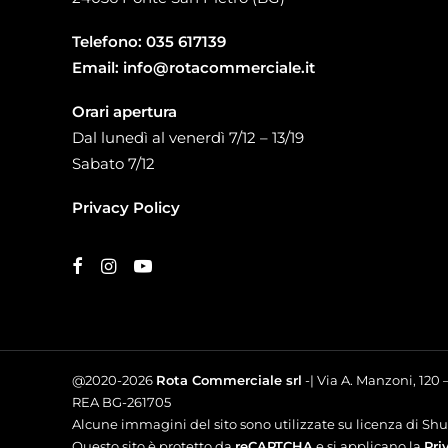
Telefono:
035 617139
Email:
info@rotacommerciale.it
Orari apertura
Dal lunedì al venerdì 7/12 – 13/19
Sabato 7/12
Privacy Policy
@2020-2026
Rota Commerciale srl
-| Via A. Manzoni, 120
REA BG-261705
Alcune immagini del sito sono utilizzate su licenza di Shut
Questo sito è protetto da
reCAPTCHA
e si applicano la
Pri