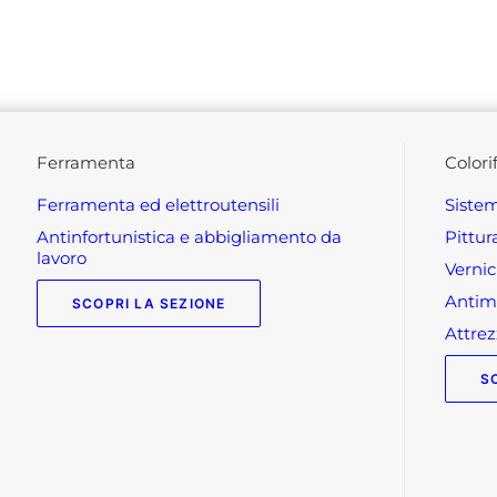
ferramenta
colori
ferramenta ed elettroutensili
siste
antinfortunistica e abbigliamento da
pittu
lavoro
verni
anti
SCOPRI LA SEZIONE
attr
S