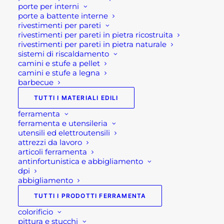
possono
porte per interni
In evidenza
essere
porte a battente interne
scelte
rivestimenti per pareti
nella
rivestimenti per pareti in pietra ricostruita
TAVOLO DA GIARDINO ALLUNGABILE
pagina
rivestimenti per pareti in pietra naturale
del
LION
sistemi di riscaldamento
prodotto
600,00
€
camini e stufe a pellet
camini e stufe a legna
TAVOLO GIARDINO QUADRATO
barbecue
ALLUNGABILE PANTHER
TUTTI I MATERIALI EDILI
600,00
€
ferramenta
ferramenta e utensileria
CUCINA DA ESTERNO COMPATTA
utensili ed elettroutensili
BRABURA LITE SERIES 300
attrezzi da lavoro
3.230,00
€
articoli ferramenta
antinfortunistica e abbigliamento
dpi
abbigliamento
Più apprezzati
TUTTI I PRODOTTI FERRAMENTA
MARTELLO DA CARPENTIERE OSCA KLIP
colorificio
pittura e stucchi
CON CALAMITA