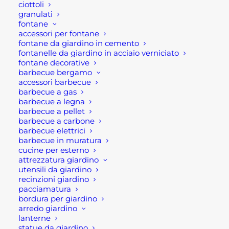
ciottoli
prezzo:
granulati
da
8,00 €
fontane
Ultimi visti
a
accessori per fontane
9,00 €
fontane da giardino in cemento
fontanelle da giardino in acciaio verniciato
CIOTOLA TONDA PER ESTERNO IN
fontane decorative
CEMENTO
barbecue bergamo
Fascia
15,00
€
-
38,00
€
accessori barbecue
di
barbecue a gas
prezzo:
CIOTOLA OVALE PER ESTERNO IN
barbecue a legna
da
CEMENTO
15,00 €
barbecue a pellet
a
Fascia
34,00
€
-
93,00
€
barbecue a carbone
38,00 €
di
barbecue elettrici
prezzo:
CANNA FUMARIA ACCIAIO INOX
barbecue in muratura
da
SCORREVOLE MAT MONOPARETE
cucine per esterno
34,00 €
a
Fascia
20,00
€
-
58,20
€
attrezzatura giardino
93,00 €
di
utensili da giardino
prezzo:
recinzioni giardino
da
pacciamatura
20,00 €
a
bordura per giardino
58,20 €
arredo giardino
lanterne
statue da giardino