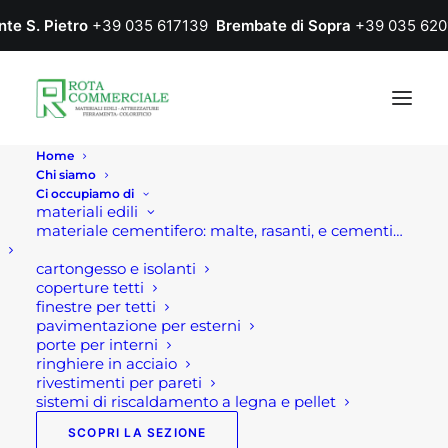
nte S. Pietro
+39 035 617139
Brembate di Sopra
+39 035 620
Home
Chi siamo
Ci occupiamo di
materiali edili
materiale cementifero: malte, rasanti, e cementi…
cartongesso e isolanti
coperture tetti
finestre per tetti
pavimentazione per esterni
Home
Prodotto Colore
S 3030-50R
porte per interni
ringhiere in acciaio
S 3030-50R
rivestimenti per pareti
sistemi di riscaldamento a legna e pellet
SCOPRI LA SEZIONE