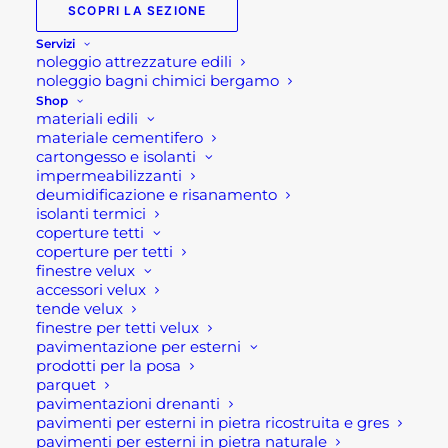
SCOPRI LA SEZIONE
Servizi
noleggio attrezzature edili
noleggio bagni chimici bergamo
Shop
materiali edili
materiale cementifero
cartongesso e isolanti
impermeabilizzanti
deumidificazione e risanamento
isolanti termici
QUARZO PRISMA
coperture tetti
coperture per tetti
Fascia
5,90
€
-
232,00
€
di
finestre velux
prezzo:
accessori velux
SCEGLI
da
tende velux
5,90 €
Questo
finestre per tetti velux
a
prodotto
pavimentazione per esterni
232,00 €
ha
prodotti per la posa
più
parquet
varianti.
pavimentazioni drenanti
Le
pavimenti per esterni in pietra ricostruita e gres
opzioni
pavimenti per esterni in pietra naturale