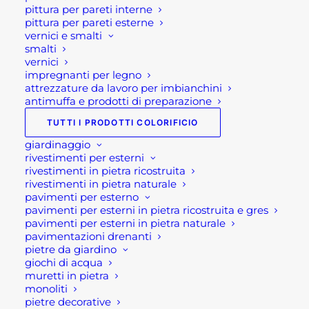
pittura per pareti interne
Fascia
18,20
€
-
18,90
€
di
pittura per pareti esterne
prezzo:
vernici e smalti
LAVELLO PER ESTERNO Q MADRID XL
da
smalti
Fascia
212,00
€
-
239,00
€
18,20 €
di
vernici
a
prezzo:
18,90 €
impregnanti per legno
STATUETTE DA GIARDINO ANIMALI IN
da
attrezzature da lavoro per imbianchini
212,00 €
RESINA
a
antimuffa e prodotti di preparazione
Fascia
7,90
€
-
17,50
€
239,00 €
di
TUTTI I PRODOTTI COLORIFICIO
prezzo:
da
giardinaggio
7,90 €
Suggeriti
a
rivestimenti per esterni
17,50 €
rivestimenti in pietra ricostruita
rivestimenti in pietra naturale
RIVESTIMENTO SILOSSANICO ACRILHEX
pavimenti per esterno
FRATAZZATO ALGADEFEND
pavimenti per esterni in pietra ricostruita e gres
60,30
€
pavimenti per esterni in pietra naturale
pavimentazioni drenanti
BARBECUE A GAS SIESTA 2 FUOCHI
pietre da giardino
369,00
€
giochi di acqua
muretti in pietra
CIOTTOLO BIANCO CARRARA
monoliti
Fascia
8,00
€
-
9,00
€
pietre decorative
di