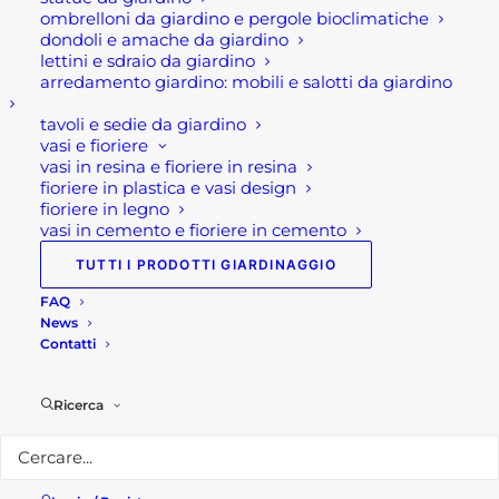
ombrelloni da giardino e pergole bioclimatiche
Rota Commerciale
dondoli e amache da giardino
lettini e sdraio da giardino
arredamento giardino: mobili e salotti da giardino
Sede legale e punto vendita
Via Manzoni, 120
tavoli e sedie da giardino
vasi e fioriere
24036 Ponte San Pietro (BG)
vasi in resina e fioriere in resina
fioriere in plastica e vasi design
Telefono:
035 617139
fioriere in legno
Email:
info@rotacommerciale.it
vasi in cemento e fioriere in cemento
TUTTI I PRODOTTI GIARDINAGGIO
Orari apertura
FAQ
Dal lunedì al venerdì 7/12 – 13/19
News
Sabato 7/12
Contatti
Privacy Policy
Ricerca