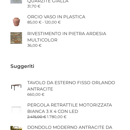
QUARZITE GIALLA
31,70
€
ORCIO VASO IN PLASTICA
Fascia
85,00
€
-
120,00
€
di
prezzo:
RIVESTIMENTO IN PIETRA ARDESIA
da
85,00 €
MULTICOLOR
a
36,00
€
120,00 €
Suggeriti
TAVOLO DA ESTERNO FISSO ORLANDO
ANTRACITE
660,00
€
PERGOLA RETRATTILE MOTORIZZATA
BIANCA 3 X 4 CON LED
Il
Il
2.415,00
€
1.780,00
€
prezzo
prezzo
originale
attuale
DONDOLO MODERNO ANTRACITE DA
era:
è: