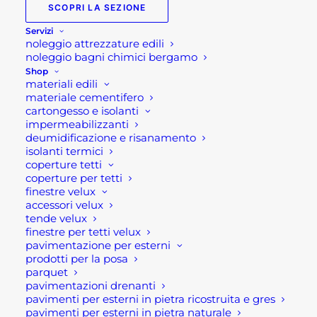
SCOPRI LA SEZIONE
dunque è importante seguire i giusti consigli per
Servizi
la sua pulizia.
noleggio attrezzature edili
noleggio bagni chimici bergamo
Questi consigli per la pulizia della griglia del
Shop
barbecue ti permetteranno di far tornarla linda
materiali edili
materiale cementifero
brillante come prima del suo utilizzo.
cartongesso e isolanti
impermeabilizzanti
Detersione con i limoni
deumidificazione e risanamento
isolanti termici
coperture tetti
Sebbene sembri il classico rimedio della nonna, i
coperture per tetti
limoni sono un vero strumento utile per la pulizia
finestre velux
accessori velux
della griglia del bbq . Basta semplicemente
tende velux
tagliare in due il limone e strofinare con esso la
finestre per tetti velux
griglia, lasciandolo in ammollo per un po’ di
pavimentazione per esterni
prodotti per la posa
tempo.
parquet
pavimentazioni drenanti
Dopo qualche ora i residui verranno via facilmente
pavimenti per esterni in pietra ricostruita e gres
con un spugna non abrasiva o con un panno di
pavimenti per esterni in pietra naturale