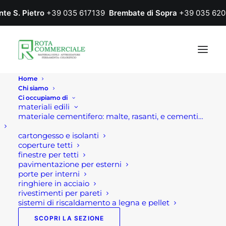
nte S. Pietro
+39 035 617139
Brembate di Sopra
+39 035 620
Home
Chi siamo
Ci occupiamo di
materiali edili
materiale cementifero: malte, rasanti, e cementi…
cartongesso e isolanti
coperture tetti
Consigli per la pulizia
finestre per tetti
pavimentazione per esterni
della griglia del
porte per interni
ringhiere in acciaio
barbecue
rivestimenti per pareti
sistemi di riscaldamento a legna e pellet
SCOPRI LA SEZIONE