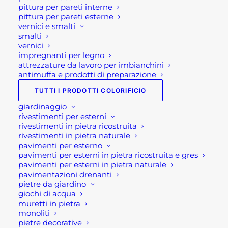
pittura per pareti interne
pittura per pareti esterne
Prevenzione: spennellare la
vernici e smalti
griglia del bbq con olio
smalti
vernici
vegetale
impregnanti per legno
attrezzature da lavoro per imbianchini
antimuffa e prodotti di preparazione
Un antico motto recita: “prevenire è meglio che
curare”. Lo stesso principio possiamo applicarlo
TUTTI I PRODOTTI COLORIFICIO
alla manutenzione del prezioso bbq. Infatti, per
giardinaggio
agire preventivamente ed per facilitare la pulizia
rivestimenti per esterni
rivestimenti in pietra ricostruita
della griglia, basta spazzolare la griglia con olio
rivestimenti in pietra naturale
vegetale prima di grigliare. In questo modo, si
pavimenti per esterno
evita che i residui di cibo si attacchino alla piastra.
pavimenti per esterni in pietra ricostruita e gres
pavimenti per esterni in pietra naturale
Ma non solo, è un ottimo rimedio per proteggere
pavimentazioni drenanti
la piastra dalla ruggine.
pietre da giardino
giochi di acqua
Lo stesso principio funziona anche utilizzando una
muretti in pietra
monoliti
patata. Occorre tagliare la patata cruda a metà e
pietre decorative