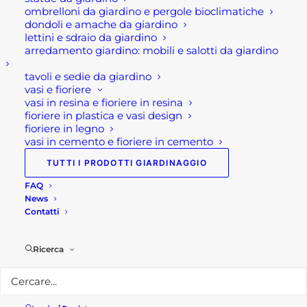
Per maggiori informazioni
ombrelloni da giardino e pergole bioclimatiche
dondoli e amache da giardino
Seguici su
Facebook
o
Instagram
o
Youtube
lettini e sdraio da giardino
arredamento giardino: mobili e salotti da giardino
Visita il nostro
shop!
tavoli e sedie da giardino
<a href=”https://it.freepik.com/foto-
vasi e fioriere
gratuito/sfondo-di-griglia-primo-piano-della-
vasi in resina e fioriere in resina
griglia-del-fuoco-del-barbecue-isolato-su-cenni-
fioriere in plastica e vasi design
storici-
fioriere in legno
neri_13012809.htm#query=bbq%20griglia&position=0&
vasi in cemento e fioriere in cemento
di jcomp</a> su Freepik
TUTTI I PRODOTTI GIARDINAGGIO
FAQ
News
Contatti
Ricerca
Articoli recenti