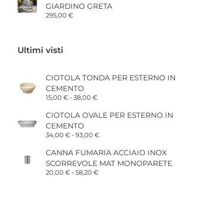
GIARDINO GRETA
2.415,00 €.
1.780,00 €.
295,00
€
Ultimi visti
CIOTOLA TONDA PER ESTERNO IN
CEMENTO
Fascia
15,00
€
-
38,00
€
di
prezzo:
CIOTOLA OVALE PER ESTERNO IN
da
CEMENTO
15,00 €
a
Fascia
34,00
€
-
93,00
€
38,00 €
di
prezzo:
CANNA FUMARIA ACCIAIO INOX
da
SCORREVOLE MAT MONOPARETE
34,00 €
a
Fascia
20,00
€
-
58,20
€
93,00 €
di
prezzo:
da
20,00 €
a
58,20 €