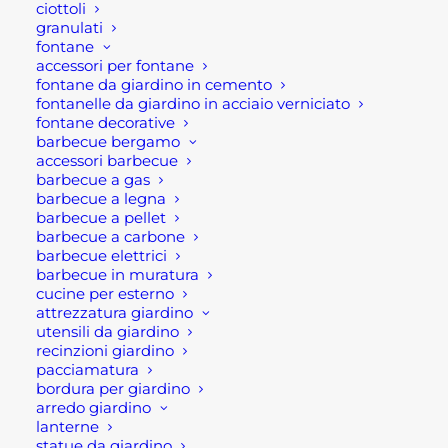
bucherellarla con una forchetta. Successivamente,
ciottoli
granulati
strofinarla sulla griglia calda e iniziare la cottura.
fontane
accessori per fontane
Infatti, l’amido contenuto nella patata crea un
fontane da giardino in cemento
strato antiaderente che facilità la detersione
fontanelle da giardino in acciaio verniciato
fontane decorative
successiva.
barbecue bergamo
accessori barbecue
NB: è molto importante che la tua griglia sia calda
barbecue a gas
quando inizi a pulirla, in modo che lo sporco si
barbecue a legna
barbecue a pellet
rimuova più facilmente!
barbecue a carbone
barbecue elettrici
Rota Commerciale ha selezionato per i suoi clienti
barbecue in muratura
alcune soluzioni di barbecue. Potrete trovare
cucine per esterno
attrezzatura giardino
alcuni modelli sul nostro
shop online,
così come
utensili da giardino
nei nostri punti vendita di Ponte San Pietro.
recinzioni giardino
pacciamatura
Cosa aspetti!! Ti aiuteremo a trovare a scegliere la
bordura per giardino
arredo giardino
soluzione adatta a te!
lanterne
statue da giardino