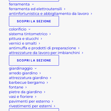
Home
Giardinaggio
ferramenta
Consigli per la pulizia della griglia del barbecue
ferramenta ed elettroutensili
antinfortunistica e abbigliamento da lavoro
SCOPRI LA SEZIONE
colorificio
sistema tintometrico
pittura e stucchi
vernici e smalti
antimuffa e prodotti di preparazione
attrezzature da lavoro per imbianchini
SCOPRI LA SEZIONE
giardinaggio
Consigli per la pulizia
arredo giardino
attrezzatura giardino
della griglia del
barbecue bergamo
fontane
barbecue
pietre da giardino
vasi e fioriere
pavimenti per esterno
Alla fine di ogni griglia in compagnia, la griglia del
rivestimenti per esterni
barbecue (piastra del bbq) non è mai pulita,