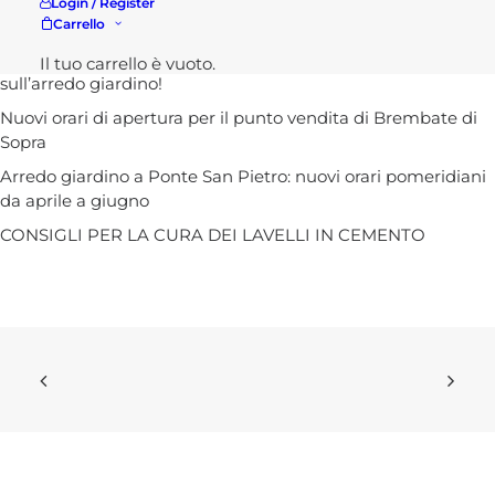
Chiusure estive 2026: gli orari dei punti vendita Rota
Login / Register
Commerciale e aggiornamenti sulle spedizioni
Carrello
Il tuo outdoor cambia volto: arrivano le super offerte
Il tuo carrello è vuoto.
sull’arredo giardino!
Nuovi orari di apertura per il punto vendita di Brembate di
Sopra
Arredo giardino a Ponte San Pietro: nuovi orari pomeridiani
da aprile a giugno
CONSIGLI PER LA CURA DEI LAVELLI IN CEMENTO