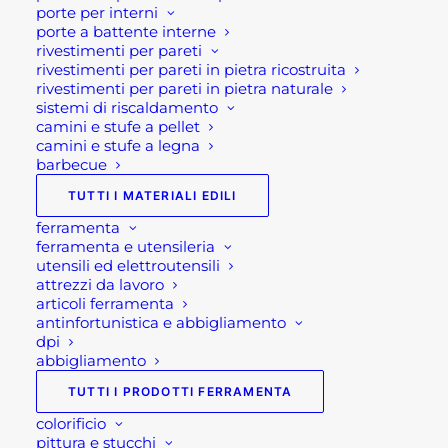
porte per interni
microfibra
porte a battente interne
rivestimenti per pareti
l limone è un ottimo sgrassatore, infatti lo si può
rivestimenti per pareti in pietra ricostruita
rivestimenti per pareti in pietra naturale
anche utilizzare durante la cottura.
sistemi di riscaldamento
Semplicemente, occorre bucherellare nel mezzo
camini e stufe a pellet
agrume sulla forchetta e passarlo sulla griglia.
camini e stufe a legna
barbecue
Importante: asciugare sempre accuratamente la
TUTTI I MATERIALI EDILI
griglia dopo la pulizia.
ferramenta
ferramenta e utensileria
Riscaldare ben il barbecue
utensili ed elettroutensili
attrezzi da lavoro
articoli ferramenta
Un altro valido stratagemma, per detergere al
antinfortunistica e abbigliamento
meglio la griglia del bbq, è quello di lasciare
dpi
abbigliamento
riscaldare il bbq per una quindicina di minuti,
meglio se con coperchio chiuso.
TUTTI I PRODOTTI FERRAMENTA
Automaticamente i residui di cibo rimasti
colorificio
bruceranno immediatamente!
pittura e stucchi