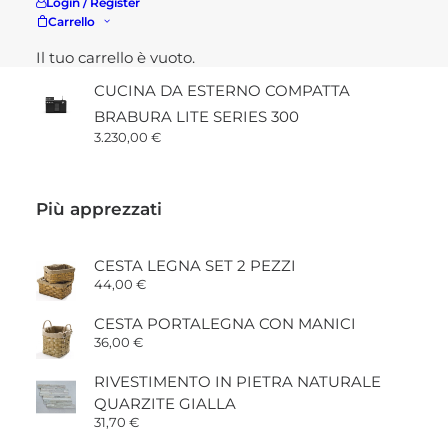
Login / Register
TAVOLO GIARDINO QUADRATO
Carrello
ALLUNGABILE PANTHER
600,00
€
Il tuo carrello è vuoto.
CUCINA DA ESTERNO COMPATTA
BRABURA LITE SERIES 300
3.230,00
€
Più apprezzati
CESTA LEGNA SET 2 PEZZI
44,00
€
CESTA PORTALEGNA CON MANICI
36,00
€
RIVESTIMENTO IN PIETRA NATURALE
QUARZITE GIALLA
31,70
€