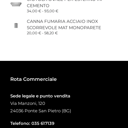
da
CEMENTO
15,00 €
a
Fascia
34,00
€
-
93,00
€
38,00 €
di
prezzo:
CANNA FUMARIA ACCIAIO INOX
da
SCORREVOLE MAT MONOPARETE
34,00 €
a
Fascia
20,00
€
-
58,20
€
93,00 €
di
prezzo:
da
20,00 €
a
58,20 €
Rota Commerciale
Sede legale e punto vendita
Via Manzoni, 120
24036 Ponte San Pietro (BG)
Telefono:
035 617139