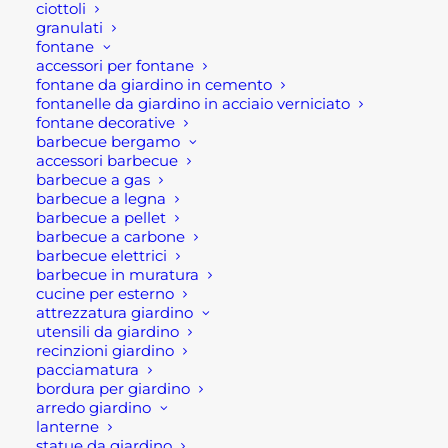
ciottoli
granulati
fontane
accessori per fontane
Siamo qui per aiutarti! Compila il modulo qui sotto
fontane da giardino in cemento
e il nostro team ti risponderà il prima possibile.
fontanelle da giardino in acciaio verniciato
Che si tratti di informazioni sui prodotti, consigli
fontane decorative
barbecue bergamo
personalizzati o supporto per il tuo ordine.
accessori barbecue
barbecue a gas
barbecue a legna
barbecue a pellet
barbecue a carbone
barbecue elettrici
barbecue in muratura
cucine per esterno
attrezzatura giardino
utensili da giardino
recinzioni giardino
pacciamatura
bordura per giardino
arredo giardino
lanterne
statue da giardino