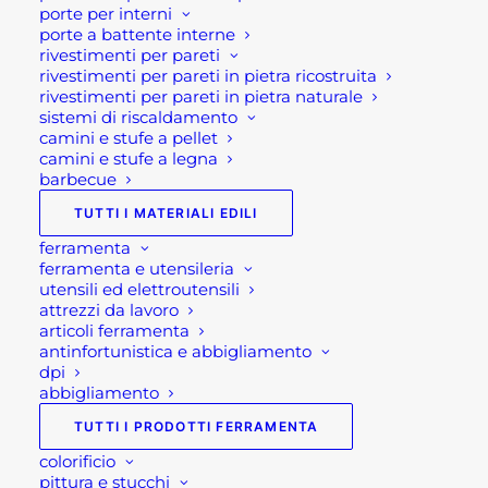
porte per interni
scrupoloso studio di progettazione effettuato
porte a battente interne
rivestimenti per pareti
dall’apposito ufficio tecnico esclusivamente
rivestimenti per pareti in pietra ricostruita
dedicato e dal rilascio della documentazione
rivestimenti per pareti in pietra naturale
completa conseguente l’intervento.
sistemi di riscaldamento
camini e stufe a pellet
camini e stufe a legna
Per maggiori informazioni
barbecue
Visita il nostro
shop
!
TUTTI I MATERIALI EDILI
ferramenta
Seguici su
Facebook
o
Instagram
o sul nostro
ferramenta e utensileria
Canale di Youtube!!
utensili ed elettroutensili
attrezzi da lavoro
articoli ferramenta
Contatti
antinfortunistica e abbigliamento
dpi
abbigliamento
Per informazioni ulteriori contattare Ponte san
TUTTI I PRODOTTI FERRAMENTA
Pietro allo
035.617139
oppure Brembate di Sopra
colorificio
allo
035.620161
o scrivete una e-mail a
pittura e stucchi