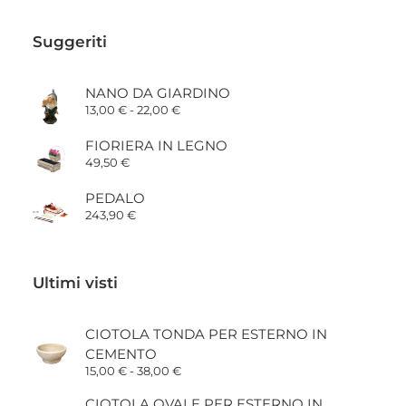
Suggeriti
NANO DA GIARDINO
Fascia
13,00
€
-
22,00
€
di
prezzo:
FIORIERA IN LEGNO
da
49,50
€
13,00 €
a
22,00 €
PEDALO
243,90
€
Ultimi visti
CIOTOLA TONDA PER ESTERNO IN
CEMENTO
Fascia
15,00
€
-
38,00
€
di
prezzo:
CIOTOLA OVALE PER ESTERNO IN