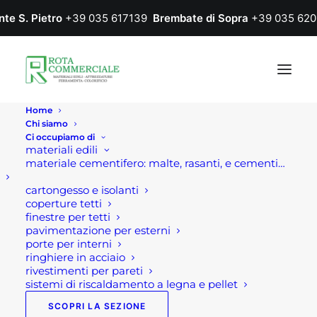
nte S. Pietro
+39 035 617139
Brembate di Sopra
+39 035 620
Home
Chi siamo
Ci occupiamo di
materiali edili
materiale cementifero: malte, rasanti, e cementi…
cartongesso e isolanti
coperture tetti
finestre per tetti
pavimentazione per esterni
Linea vita
porte per interni
ringhiere in acciaio
rivestimenti per pareti
sistemi di riscaldamento a legna e pellet
Home
Ferramenta
Antinfortunistica e abbigliamento da lavoro
SCOPRI LA SEZIONE