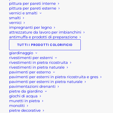
info@rotacommerciale.it
pittura per pareti interne
pittura per pareti esterne
vernici e smalti
smalti
DOMANDE FREQUENTI
vernici
impregnanti per legno
attrezzature da lavoro per imbianchini
antimuffa e prodotti di preparazione
TUTTE LE NEWS
TUTTI I PRODOTTI COLORIFICIO
giardinaggio
rivestimenti per esterni
rivestimenti in pietra ricostruita
rivestimenti in pietra naturale
pavimenti per esterno
pavimenti per esterni in pietra ricostruita e gres
pavimenti per esterni in pietra naturale
Compila il modulo
pavimentazioni drenanti
pietre da giardino
seguente per ottenere
giochi di acqua
muretti in pietra
informazioni sui nostri
monoliti
pietre decorative
prodotti.