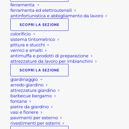
Linea vita
ferramenta
ferramenta ed elettroutensili
antinfortunistica e abbigliamento da lavoro
SCOPRI LA SEZIONE
colorificio
sistema tintometrico
pittura e stucchi
vernici e smalti
antimuffa e prodotti di preparazione
attrezzature da lavoro per imbianchini
SCOPRI LA SEZIONE
Linea vita
giardinaggio
arredo giardino
attrezzatura giardino
Rota Commerciale
, da diversi anni, fornisce il
barbecue bergamo
fontane
servizio di consulenza e progettazione di
linea
pietre da giardino
vita
per tetti. Il tutto rispettando la normativa
vasi e fioriere
vigente sulla sicurezza sul lavoro.
pavimenti per esterno
rivestimenti per esterni