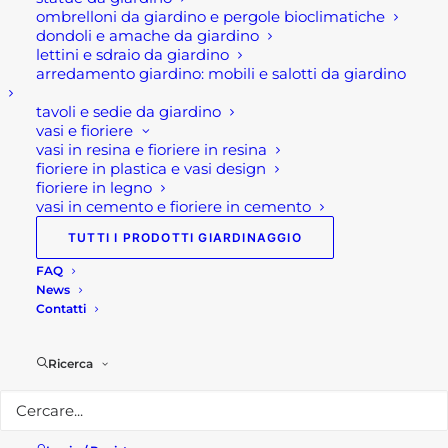
ombrelloni da giardino e pergole bioclimatiche
Dichiaro di aver ricevuto completa informativa ai
dondoli e amache da giardino
sensi dell’articolo 13 del Regolamento 679/2016
lettini e sdraio da giardino
arredamento giardino: mobili e salotti da giardino
(accessibile cliccando su
Privacy Policy
)
tavoli e sedie da giardino
vasi e fioriere
vasi in resina e fioriere in resina
fioriere in plastica e vasi design
fioriere in legno
vasi in cemento e fioriere in cemento
TUTTI I PRODOTTI GIARDINAGGIO
FAQ
News
In evidenza
Contatti
Ricerca
TAVOLO DA GIARDINO ALLUNGABILE
LION
600,00
€