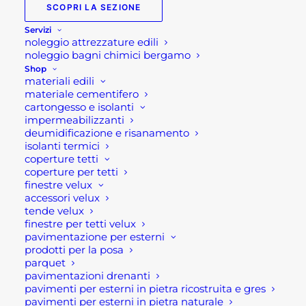
Infatti i lavori in quota possono esporre i lavoratori
SCOPRI LA SEZIONE
a rischi particolarmente elevati per la loro salute e
Servizi
sicurezza. In particolare a rischi di caduta dall’alto
noleggio attrezzature edili
noleggio bagni chimici bergamo
e altri gravi infortuni sul lavoro, rappresentano una
Shop
percentuale elevata del numero di infortuni,
materiali edili
sopratutto mortali.
materiale cementifero
cartongesso e isolanti
impermeabilizzanti
Il miglioramento dell’igiene e della salute e della
deumidificazione e risanamento
sicurezza sul lavoro è un obbiettivo essenziale sia a
isolanti termici
livello europeo che nazionale. Di fatto negli ultimi
coperture tetti
coperture per tetti
anni direttive europee e disposizioni del Ministero
finestre velux
del Lavoro e delle Politiche sociali hanno
accessori velux
disciplinato e regolamentato nazionali per il cui il
tende velux
finestre per tetti velux
conseguimento di questi obbiettivi*.
pavimentazione per esterni
prodotti per la posa
Le
linee vita
proposte da Rota commerciale sono
parquet
indicate per qualsiasi tipologie di coperture o tetti.
pavimentazioni drenanti
pavimenti per esterni in pietra ricostruita e gres
pavimenti per esterni in pietra naturale
Ogni sistema è supportato e garantito da uno