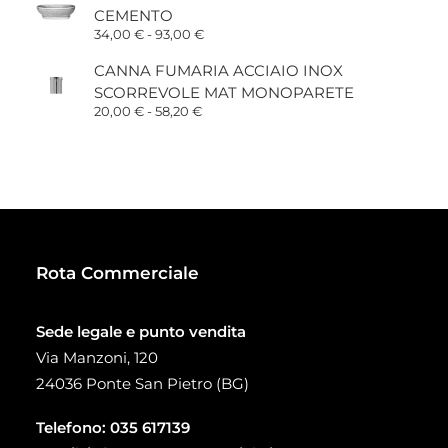
da
CEMENTO
15,00 €
a
Fascia
34,00
€
-
93,00
€
38,00 €
di
prezzo:
CANNA FUMARIA ACCIAIO INOX
da
SCORREVOLE MAT MONOPARETE
34,00 €
a
Fascia
20,00
€
-
58,20
€
93,00 €
di
prezzo:
da
20,00 €
a
58,20 €
Rota Commerciale
Sede legale e punto vendita
Via Manzoni, 120
24036 Ponte San Pietro (BG)
Telefono:
035 617139