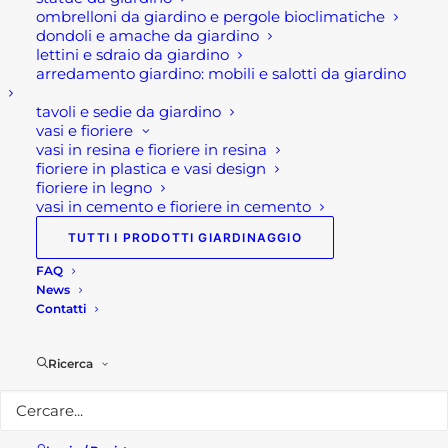
600,00
€
ombrelloni da giardino e pergole bioclimatiche
dondoli e amache da giardino
CUCINA DA ESTERNO COMPATTA
lettini e sdraio da giardino
arredamento giardino: mobili e salotti da giardino
BRABURA LITE SERIES 300
3.230,00
€
tavoli e sedie da giardino
vasi e fioriere
vasi in resina e fioriere in resina
Più apprezzati
fioriere in plastica e vasi design
fioriere in legno
vasi in cemento e fioriere in cemento
VASO DA ESTERNO RAPHAEL-
TUTTI I PRODOTTI GIARDINAGGIO
MARGHERITA
Fascia
49,90
€
-
109,00
€
FAQ
di
News
prezzo:
CAMMINAMENTI IN PIETRA
da
Contatti
12,50
€
49,90 €
a
109,00 €
FONTANA VEDOVELLA IGLESIAS
Ricerca
119,00
€