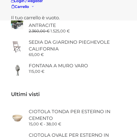
Suggeriti
Login / Register
Carrello
Il tuo carrello è vuoto.
SALOTTO PER GIARDINO TAORMINA
ANTRACITE
Il
Il
2.360,00
€
1.525,00
€
prezzo
prezzo
originale
attuale
SEDIA DA GIARDINO PIEGHEVOLE
era:
è:
CALIFORNIA
2.360,00 €.
1.525,00 €.
65,00
€
FONTANA A MURO VARO
115,00
€
Ultimi visti
CIOTOLA TONDA PER ESTERNO IN
CEMENTO
Fascia
15,00
€
-
38,00
€
di
prezzo:
CIOTOLA OVALE PER ESTERNO IN