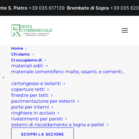
nte S. Pietro
+39 035 617139
Brembate di Sopra
+39 035 620
Home
Chi siamo
Ci occupiamo di
materiali edili
materiale cementifero: malte, rasanti, e cementi…
cartongesso e isolanti
coperture tetti
Pasqua 2026: un tempo
finestre per tetti
pavimentazione per esterni
di pace, riflessione e
porte per interni
ringhiere in acciaio
condivisione
rivestimenti per pareti
sistemi di riscaldamento a legna e pellet
SCOPRI LA SEZIONE
Home
News