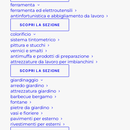
Pasqua 2026: un tempo di pace, riflessione e
ferramenta
ferramenta ed elettroutensili
condivisione
antinfortunistica e abbigliamento da lavoro
SCOPRI LA SEZIONE
colorificio
sistema tintometrico
pittura e stucchi
vernici e smalti
antimuffa e prodotti di preparazione
attrezzature da lavoro per imbianchini
SCOPRI LA SEZIONE
Pasqua 2026: un tempo
giardinaggio
arredo giardino
di pace, riflessione e
attrezzatura giardino
barbecue bergamo
condivisione
fontane
pietre da giardino
La Pasqua rappresenta da sempre un momento
vasi e fioriere
pavimenti per esterno
speciale dell’anno, un’occasione per fermarsi,
rivestimenti per esterni
riflettere e riscoprire i valori più autentici come la