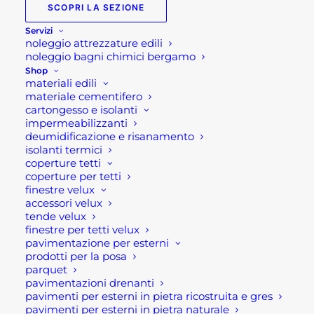
SCOPRI LA SEZIONE
famiglia, la solidarietà e la serenità.
Servizi
noleggio attrezzature edili
Desideriamo informare la nostra gentile clientela
noleggio bagni chimici bergamo
che la
Rota Commerciale resterà chiusa nelle
Shop
giornate di domenica di Pasqua e Pasquetta
,
materiali edili
materiale cementifero
ovvero
il 5 e 6 aprile 2026
. Le attività
cartongesso e isolanti
riprenderanno regolarmente nei giorni successivi.
impermeabilizzanti
deumidificazione e risanamento
In un periodo storico complesso come quello che
isolanti termici
coperture tetti
stiamo vivendo, segnato da conflitti e incertezze,
coperture per tetti
questa Pasqua assume un significato ancora più
finestre velux
profondo. È un invito a riscoprire il valore della
accessori velux
tende velux
pace, troppo spesso dimenticato, ma oggi più che
finestre per tetti velux
mai necessario. Dedichiamo questa festività a un
pavimentazione per esterni
prodotti per la posa
augurio sincero: che la pace possa tornare a essere
parquet
una realtà concreta, nelle nostre vite e nel mondo
pavimentazioni drenanti
intero.
pavimenti per esterni in pietra ricostruita e gres
pavimenti per esterni in pietra naturale