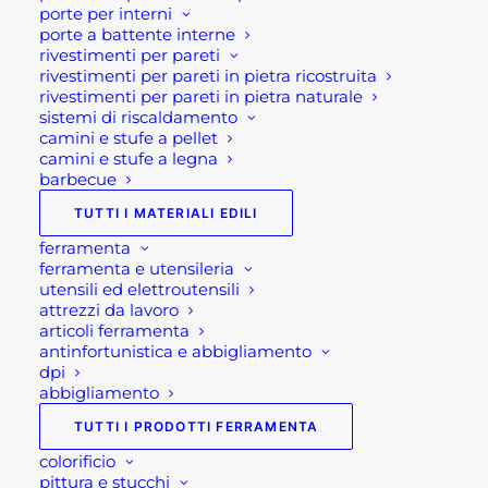
porte per interni
Vogliamo condividere con voi una semplice poesia,
porte a battente interne
dai toni delicati e genuini, che racchiude l’essenza
rivestimenti per pareti
di questo messaggio:
rivestimenti per pareti in pietra ricostruita
rivestimenti per pareti in pietra naturale
sistemi di riscaldamento
Pasqua è Pace
camini e stufe a pellet
camini e stufe a legna
barbecue
Pasqua è un abbraccio d’amore,
Pasqua è un dono del cuore,
TUTTI I MATERIALI EDILI
Pasqua è un sorriso sincero,
ferramenta
Pasqua è pace nel mondo intero.
ferramenta e utensileria
utensili ed elettroutensili
attrezzi da lavoro
Con l’augurio che questa Pasqua porti serenità,
articoli ferramenta
speranza e momenti di gioia condivisa, vi
antinfortunistica e abbigliamento
ringraziamo per la fiducia e la vicinanza che
dpi
abbigliamento
continuate a dimostrarci ogni giorno.
TUTTI I PRODOTTI FERRAMENTA
colorificio
pittura e stucchi