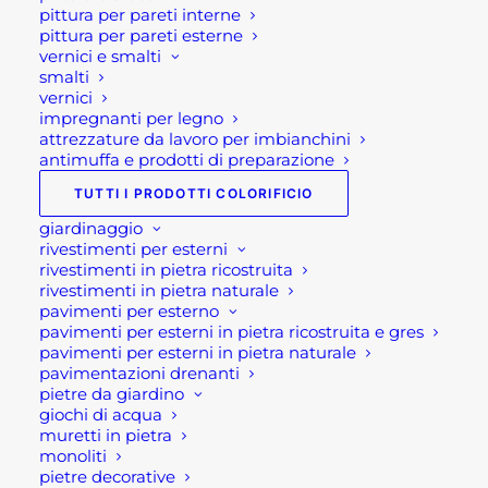
Lo staff Rota Commerciale srl
pittura per pareti interne
pittura per pareti esterne
vernici e smalti
smalti
vernici
impregnanti per legno
attrezzature da lavoro per imbianchini
antimuffa e prodotti di preparazione
TUTTI I PRODOTTI COLORIFICIO
Articoli recenti
giardinaggio
rivestimenti per esterni
Chiusure estive 2026: gli orari dei punti vendita Rota
rivestimenti in pietra ricostruita
Commerciale e aggiornamenti sulle spedizioni
rivestimenti in pietra naturale
pavimenti per esterno
Il tuo outdoor cambia volto: arrivano le super offerte
pavimenti per esterni in pietra ricostruita e gres
sull’arredo giardino!
pavimenti per esterni in pietra naturale
pavimentazioni drenanti
Nuovi orari di apertura per il punto vendita di Brembate di
pietre da giardino
Sopra
giochi di acqua
muretti in pietra
Arredo giardino a Ponte San Pietro: nuovi orari pomeridiani
monoliti
da aprile a giugno
pietre decorative