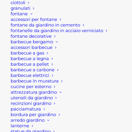
CONSIGLI PER LA CURA DEI LAVELLI IN CEMENTO
ciottoli
granulati
fontane
accessori per fontane
fontane da giardino in cemento
fontanelle da giardino in acciaio verniciato
fontane decorative
barbecue bergamo
accessori barbecue
barbecue a gas
barbecue a legna
barbecue a pellet
barbecue a carbone
barbecue elettrici
In evidenza
barbecue in muratura
cucine per esterno
attrezzatura giardino
TAVOLO DA GIARDINO ALLUNGABILE
utensili da giardino
recinzioni giardino
LION
pacciamatura
600,00
€
bordura per giardino
arredo giardino
TAVOLO GIARDINO QUADRATO
lanterne
ALLUNGABILE PANTHER
statue da giardino