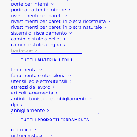
porte per interni
Bruciatori: 3×4,0 kW
porte a battente interne
Fornello laterale: 1×3,2 kW
rivestimenti per pareti
rivestimenti per pareti in pietra ricostruita
Tasso di calore totale: 15,2 kW
rivestimenti per pareti in pietra naturale
Peso: 45 chilogrammi
sistemi di riscaldamento
Adatto a Butano/propano/GPL
camini e stufe a pellet
camini e stufe a legna
Illuminazione: push-turn integrato
barbecue
Cappuccio coibentato per una conservazione
TUTTI I MATERIALI EDILI
ottimale del calore
ferramenta
Bruciatori a tubo sdoppiato in acciaio inox ad alta
ferramenta e utensileria
potenza
utensili ed elettroutensili
Domafiamma/barre aromatizzanti in acciaio inox
attrezzi da lavoro
articoli ferramenta
Sistema di flusso della griglia per una rimozione
antinfortunistica e abbigliamento
ottimale del grasso e sicurezza. Meno
dpi
riacutizzazioni e cibo più sano.
abbigliamento
Griglia laterale in ghisa
TUTTI I PRODOTTI FERRAMENTA
Manopole luminose personalizzate giallo
colorificio
spento/rosso acceso
pittura e stucchi