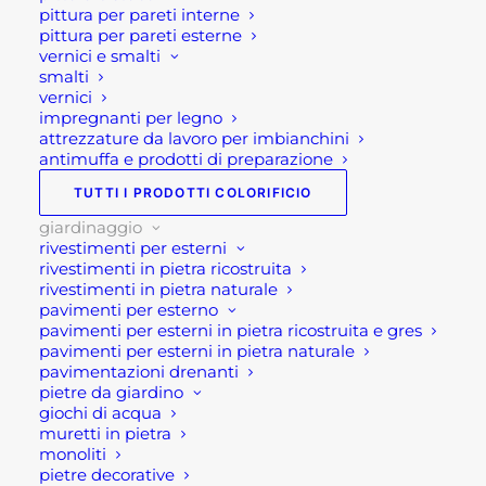
pittura per pareti interne
Compatibile con le unità di connessione GRLLR
pittura per pareti esterne
vernici e smalti
Se per qualsiasi ragione non riuscissi a
smalti
completare l’ordine o avessi dei dubbi prima di
vernici
impregnanti per legno
effettuare il pagamento contattaci dalle 09 alle 12
attrezzature da lavoro per imbianchini
e dalle 14 alle 17, ti offriremo tutto il supporto
antimuffa e prodotti di preparazione
necessario per aiutarti nella procedura di
TUTTI I PRODOTTI COLORIFICIO
acquisto!
giardinaggio
rivestimenti per esterni
Oppure scrivi una mail a
rivestimenti in pietra ricostruita
shop@rotacommerciale.it
rivestimenti in pietra naturale
pavimenti per esterno
pavimenti per esterni in pietra ricostruita e gres
Disponibile su ordinazione
pavimenti per esterni in pietra naturale
pavimentazioni drenanti
pietre da giardino
giochi di acqua
BARBECUE
AGGIUNGI AL CARRELLO
muretti in pietra
A
monoliti
GAS
pietre decorative