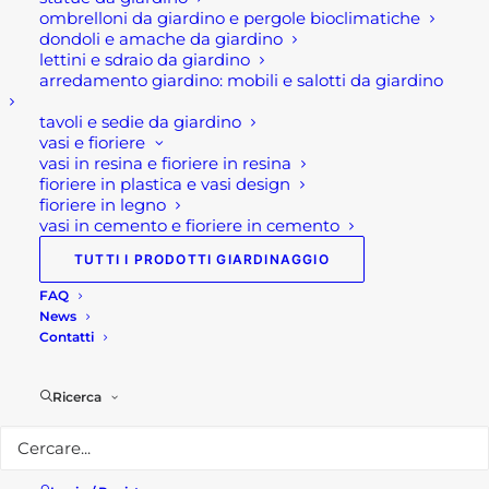
GRLLR CONNECT. Si tratta di un bbq a gas
ombrelloni da giardino e pergole bioclimatiche
progettato per i maestri della griglia, che vanta
dondoli e amache da giardino
lettini e sdraio da giardino
caratteristiche di alto livello come bruciatori in
arredamento giardino: mobili e salotti da giardino
acciaio inossidabile ad alta potenza e un sistema
tavoli e sedie da giardino
GrillFlow per grigliate impeccabili.
vasi e fioriere
vasi in resina e fioriere in resina
Prime G3S possiede un potente motore a 3 fuochi
fioriere in plastica e vasi design
e ridefinisce la cucina all’aperto con le sue
fioriere in legno
vasi in cemento e fioriere in cemento
caratteristiche di alto livello e un design
innovativo. Infatti, è realizzato con materiali di
TUTTI I PRODOTTI GIARDINAGGIO
prima qualità, pertanto questo bbq a gas
FAQ
garantisce prestazioni ottimali. In aggiunta,
News
Contatti
possiede bruciatori a tubo diviso in acciaio
inossidabile ad alta potenza e una cappa isolata
per una conservazione del calore superiore.
Ricerca
Mentre l’aggiunta di una finestra per una visione
chiara nella cappa ti consente di monitorare
facilmente i progressi del tuo cibo.