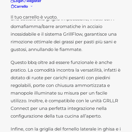
Login / Register
Carrello
Inoltre il barbecue Prime G3S di GRLLR permette
Il tuo carrello è vuoto.
una cottura alla griglia impeccabile, infatti con i
domafiamma/barre aromatiche in acciaio
inossidabile e il sistema GrillFlow, garantisce una
rimozione ottimale dei grassi per pasti più sani e
gustosi, annullando le fiammate.
Questo bbq oltre ad essere funzionale è anche
pratico. La comodità incontra la versatilità, infatti è
dotato di ruote per carichi pesanti con piedini
regolabili, porte con chiusura ammortizzata e
manopole illuminate su misura per un facile
utilizzo. Inoltre, è compatibile con le unità GRLLR
Connect per una perfetta integrazione nella
configurazione della tua cucina all’aperto.
Infine, con la griglia del fornello laterale in ghisa e i