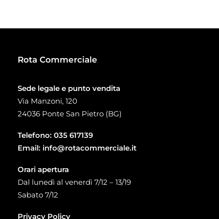
da
34,00 €
a
93,00 €
Rota Commerciale
Sede legale e punto vendita
Via Manzoni, 120
24036 Ponte San Pietro (BG)
Telefono:
035 617139
Email:
info@rotacommerciale.it
Orari apertura
Dal lunedì al venerdì 7/12 – 13/19
Sabato 7/12
Privacy Policy