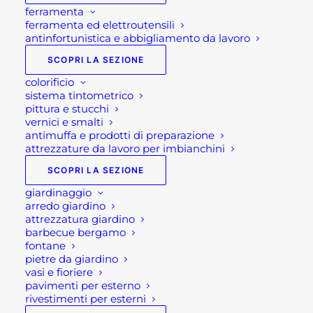
ferramenta
ferramenta ed elettroutensili
antinfortunistica e abbigliamento da lavoro
SCOPRI LA SEZIONE
colorificio
sistema tintometrico
pittura e stucchi
vernici e smalti
antimuffa e prodotti di preparazione
attrezzature da lavoro per imbianchini
SCOPRI LA SEZIONE
giardinaggio
arredo giardino
attrezzatura giardino
BARBECUE A GAS PRIME
barbecue bergamo
fontane
G3S GRLLR
pietre da giardino
vasi e fioriere
pavimenti per esterno
rivestimenti per esterni
749,00
€