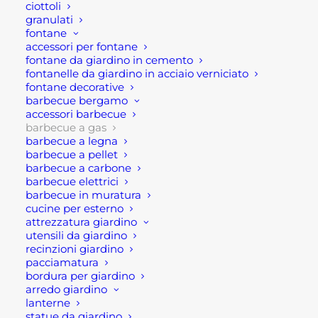
ciottoli
PRIME
SKU
GB0GBG3S
granulati
G3S
Categorie
BARBECUE
,
BARBECUE A GAS
,
fontane
GRLLR
accessori per fontane
GIARDINAGGIO
fontane da giardino in cemento
quantità
Brand
GRLLR
fontanelle da giardino in acciaio verniciato
fontane decorative
barbecue bergamo
accessori barbecue
barbecue a gas
barbecue a legna
barbecue a pellet
barbecue a carbone
barbecue elettrici
Descrizione
barbecue in muratura
cucine per esterno
attrezzatura giardino
Barbecue a gas Prime G3S
utensili da giardino
recinzioni giardino
GRLLR
pacciamatura
bordura per giardino
Il barbecue a gas Prime G3S è il bbq di GRLLR
arredo giardino
lanterne
compatibile anche con le cucine da esterno
statue da giardino