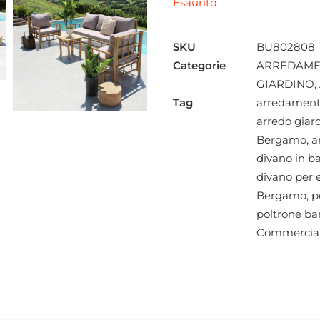
Esaurito
SKU
BU802808
Categorie
ARREDAMEN
GIARDINO
,
Tag
arredament
arredo giar
Bergamo
,
a
divano in b
divano per 
Bergamo
,
p
poltrone b
Commercia