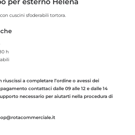
o per esterno Helena
on cuscini sfoderabili tortora.
iche
e
80 h
abili
 riuscissi a completare l’ordine o avessi dei
 pagamento contattaci dalle 09 alle 12 e dalle 14
l supporto necessario per aiutarti nella procedura di
shop@rotacommerciale.it