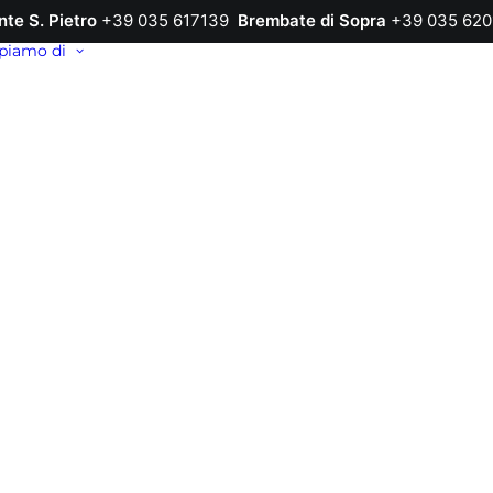
nte S. Pietro
+39 035 617139
Brembate di Sopra
+39 035 620
piamo di