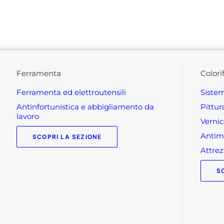
ferramenta
colori
ferramenta ed elettroutensili
siste
antinfortunistica e abbigliamento da
pittu
lavoro
verni
anti
SCOPRI LA SEZIONE
attr
S