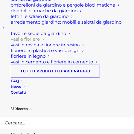
ombrelloni da giardino e pergole bioclimatiche
giardini, balconi o terrazze. Infatti, la bellezza della
dondoli e amache da giardino
pietra naturale è indiscutibile con le sue rustiche e
lettini e sdraio da giardino
imperfette linee, si possono posizionare le fioriere
arredamento giardino: mobili e salotti da giardino
per esterno in ogni luogo.
tavoli e sedie da giardino
vasi e fioriere
Inoltre, questa fioriera in pietra è composta in
vasi in resina e fioriere in resina
pietra naturale granito, resistente agli agenti
fioriere in plastica e vasi design
fioriere in legno
atmosferici e durevole nel tempo.
vasi in cemento e fioriere in cemento
Infine, questa fioriera per esterno e giardino è
TUTTI I PRODOTTI GIARDINAGGIO
disponibile in due misure: 40x40x26 cm e
FAQ
60x40x26 cm.
News
Contatti
Caratteristiche tecniche:
Ricerca
Peso 75 e 125 kg
Dimensioni: 40x40x26 cm; 60x40x26 cm
Materiale: pietra naturale granito