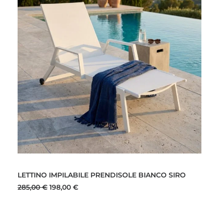
AGGIUNGI AL CARRELLO
LETTINO IMPILABILE PRENDISOLE BIANCO SIRO
Il
Il
285,00
€
198,00
€
prezzo
prezzo
originale
attuale
era:
è:
285,00 €.
198,00 €.