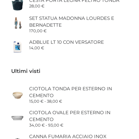
CESTA PORTA LEGNA FELTRO TONDA
28,00
€
SET STATUA MADONNA LOURDES E
BERNADETTE
170,00
€
ADBLUE LT 10 CON VERSATORE
14,00
€
Ultimi visti
CIOTOLA TONDA PER ESTERNO IN
CEMENTO
Fascia
15,00
€
-
38,00
€
di
prezzo:
CIOTOLA OVALE PER ESTERNO IN
da
CEMENTO
15,00 €
a
Fascia
34,00
€
-
93,00
€
38,00 €
di
prezzo:
CANNA FUMARIA ACCIAIO INOX
da