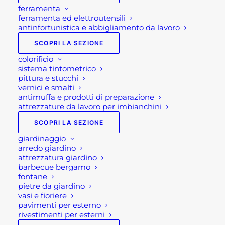
ferramenta
ferramenta ed elettroutensili
antinfortunistica e abbigliamento da lavoro
SCOPRI LA SEZIONE
colorificio
sistema tintometrico
pittura e stucchi
vernici e smalti
antimuffa e prodotti di preparazione
attrezzature da lavoro per imbianchini
SCOPRI LA SEZIONE
giardinaggio
arredo giardino
attrezzatura giardino
FIORIERE IN PIETRA
barbecue bergamo
fontane
NATURALE
pietre da giardino
vasi e fioriere
pavimenti per esterno
rivestimenti per esterni
Fascia
140,00
€
-
200,00
€