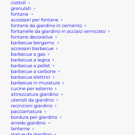
Brand
GRANULATI ZANDOBBIO
ciottoli
granulati
fontane
accessori per fontane
fontane da giardino in cemento
fontanelle da giardino in acciaio verniciato
fontane decorative
barbecue bergamo
accessori barbecue
Descrizione
barbecue a gas
barbecue a legna
barbecue a pellet
Fioriere in pietra naturale
barbecue a carbone
barbecue elettrici
barbecue in muratura
Fioriere da esterno (o per esterno) o da balcone in
cucine per esterno
pietra naturale. Questo modello di fioriera da
attrezzatura giardino
utensili da giardino
esterno in pietra naturale è un modello ideale per
recinzioni giardino
tutti coloro che devo completare il loro
arredo
pacciamatura
bordura per giardino
giardino
. Infatti queste fioriere sono robuste e
arredo giardino
resistenti alle intemperie, poichè in granito.
lanterne
Soprattutto sono perfette per abbellire e decorare
statue da giardino