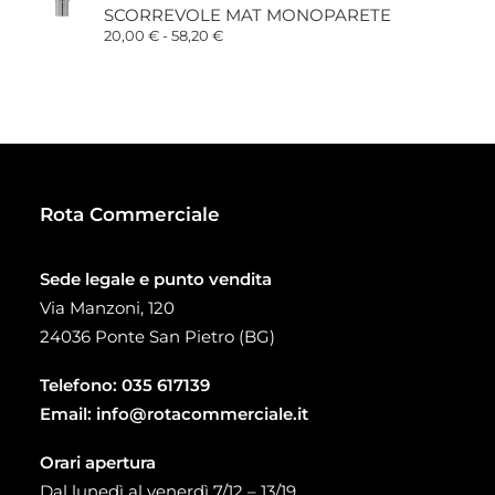
SCORREVOLE MAT MONOPARETE
34,00 €
a
Fascia
20,00
€
-
58,20
€
93,00 €
di
prezzo:
da
20,00 €
a
58,20 €
Rota Commerciale
Sede legale e punto vendita
Via Manzoni, 120
24036 Ponte San Pietro (BG)
Telefono:
035 617139
Email:
info@rotacommerciale.it
Orari apertura
Dal lunedì al venerdì 7/12 – 13/19