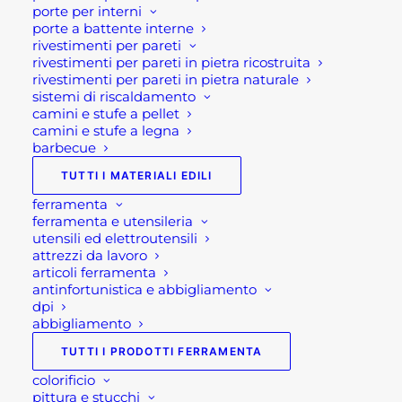
porte per interni
pietra naturale granito, resistente agli agenti
porte a battente interne
atmosferici e durevole nel tempo.
rivestimenti per pareti
rivestimenti per pareti in pietra ricostruita
Infine, questa fioriera per esterno e giardino è
rivestimenti per pareti in pietra naturale
sistemi di riscaldamento
disponibile in due misure: 40x40x26 cm e
camini e stufe a pellet
60x40x26 cm.
camini e stufe a legna
barbecue
Caratteristiche tecniche:
TUTTI I MATERIALI EDILI
ferramenta
Peso 75 e 125 kg
ferramenta e utensileria
Dimensioni: 40x40x26 cm; 60x40x26 cm
utensili ed elettroutensili
attrezzi da lavoro
Materiale: pietra naturale granito
articoli ferramenta
antinfortunistica e abbigliamento
Se per qualsiasi ragione non riuscissi a
dpi
abbigliamento
completare l’ordine o avessi dei dubbi prima di
effettuare il pagamento contattaci dalle 09 alle 12
TUTTI I PRODOTTI FERRAMENTA
e dalle 14 alle 17, ti offriremo tutto il supporto
colorificio
necessario per aiutarti nella procedura di
pittura e stucchi