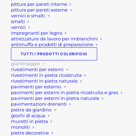
pittura per pareti interne
acquisto!
pittura per pareti esterne
Oppure scrivi una mail a
vernici e smalti
shop@rotacommerciale.it
smalti
vernici
impregnanti per legno
attrezzature da lavoro per imbianchini
antimuffa e prodotti di preparazione
Dimensioni
TUTTI I PRODOTTI COLORIFICIO
giardinaggio
rivestimenti per esterni
rivestimenti in pietra ricostruita
FIORIERE
rivestimenti in pietra naturale
AGGIUNGI AL CARRELLO
pavimenti per esterno
IN
pavimenti per esterni in pietra ricostruita e gres
PIETRA
pavimenti per esterni in pietra naturale
pavimentazioni drenanti
NATURALE
SKU
GV01FP
pietre da giardino
quantità
Categorie
GIARDINAGGIO
,
VASI E
giochi di acqua
muretti in pietra
FIORIERE
,
VASI IN PIETRA E
monoliti
FIORIERA IN PIETRA
pietre decorative