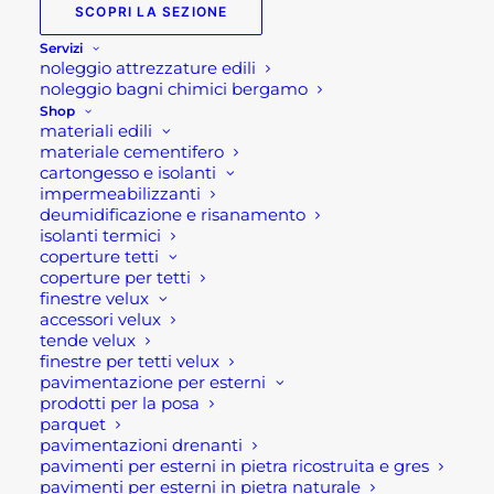
di
SCOPRI LA SEZIONE
prezzo:
Servizi
Fioriere in pietra
noleggio attrezzature edili
da
naturale
noleggio bagni chimici bergamo
140,00 €
Shop
materiali edili
a
Fioriere da esterno (o per esterno) o da balcone in
materiale cementifero
200,00 €
cartongesso e isolanti
pietra naturale. Questo modello di fioriera da
impermeabilizzanti
esterno in pietra naturale è un modello ideale per
deumidificazione e risanamento
isolanti termici
tutti coloro che devo completare il loro
arredo
coperture tetti
giardino
. Infatti queste fioriere sono robuste e
coperture per tetti
resistenti alle intemperie, poichè in granito.
finestre velux
accessori velux
Soprattutto sono perfette per abbellire e decorare
tende velux
giardini, balconi o terrazze. Infatti, la bellezza della
finestre per tetti velux
pietra naturale è indiscutibile con le sue rustiche e
pavimentazione per esterni
prodotti per la posa
imperfette linee, si possono posizionare le fioriere
parquet
per esterno in ogni luogo.
pavimentazioni drenanti
pavimenti per esterni in pietra ricostruita e gres
Inoltre, questa fioriera in pietra è composta in
pavimenti per esterni in pietra naturale