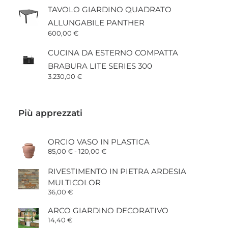
TAVOLO GIARDINO QUADRATO
ALLUNGABILE PANTHER
600,00
€
CUCINA DA ESTERNO COMPATTA
BRABURA LITE SERIES 300
3.230,00
€
Più apprezzati
ORCIO VASO IN PLASTICA
Fascia
85,00
€
-
120,00
€
di
prezzo:
RIVESTIMENTO IN PIETRA ARDESIA
da
85,00 €
MULTICOLOR
a
36,00
€
120,00 €
ARCO GIARDINO DECORATIVO
14,40
€