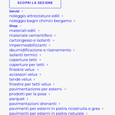
SCOPRI LA SEZIONE
esterno colore Terra di Siena. Molto leggera e
a
comoda da spostare. Soluzione ideale per chi
Servizi
31,00 €
noleggio attrezzature edili
cerca una fioriera abbastanza capiente ma
noleggio bagni chimici bergamo
soprattutto economica e leggera.
Shop
materiali edili
materiale cementifero
Caratteristiche prodotto:
cartongesso e isolanti
Dimensioni: 23 x 23 x 20,5 cm oppure 34 x 34 x 34,5
impermeabilizzanti
h cm
deumidificazione e risanamento
isolanti termici
Colore: Terra di Siena
coperture tetti
Materiale : plastica rotazionale
coperture per tetti
finestre velux
Se per qualsiasi ragione non riuscissi a completare
accessori velux
tende velux
l’ordine o avessi dei dubbi prima di effettuare il
finestre per tetti velux
pagamento contattaci dalle 09 alle 12 e dalle 14
pavimentazione per esterni
alle 17, ti offriremo tutto il supporto necessario per
prodotti per la posa
parquet
aiutarti nella procedura di acquisto!
pavimentazioni drenanti
pavimenti per esterni in pietra ricostruita e gres
Oppure scrivi una mail a
pavimenti per esterni in pietra naturale