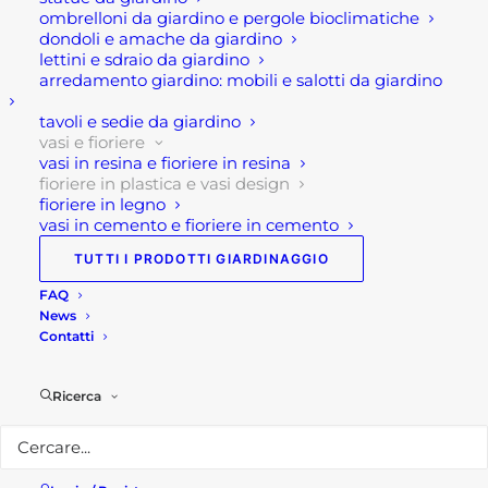
Dimensioni: 23 x 23 x 20,5 cm oppure 34 x 34 x 34,5
ombrelloni da giardino e pergole bioclimatiche
dondoli e amache da giardino
h cm
lettini e sdraio da giardino
Colore: Terra di Siena
arredamento giardino: mobili e salotti da giardino
Materiale : plastica rotazionale
tavoli e sedie da giardino
vasi e fioriere
vasi in resina e fioriere in resina
Per maggiori informazioni
fioriere in plastica e vasi design
Visita il nostro
shop!
fioriere in legno
Seguici su
Facebook!
vasi in cemento e fioriere in cemento
TUTTI I PRODOTTI GIARDINAGGIO
FAQ
News
Contatti
Ricerca