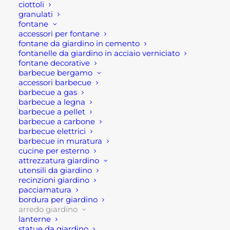
ciottoli
stesso colore terra di Siena ricorda maggiormente
granulati
fontane
le classiche fioriere.
accessori per fontane
fontane da giardino in cemento
In aggiunta questa fioriera pvc quadrata è molto
fontanelle da giardino in acciaio verniciato
leggera e comodo da spostare. Dunque è ideale
fontane decorative
barbecue bergamo
per ogni tipologia di ambienti, giardini, terrazzi,
accessori barbecue
balconi e spazi all’aperto, poiché si tratta di un
barbecue a gas
barbecue a legna
modello molto classico e sobrio.
barbecue a pellet
barbecue a carbone
E’ la soluzione ideale per chi cerca una fioriera
barbecue elettrici
abbastanza capiente ma soprattutto economica e
barbecue in muratura
cucine per esterno
leggera.
attrezzatura giardino
utensili da giardino
Dimensioni disponibili: 23 x 23 x 20,5 cm oppure 34
recinzioni giardino
x 34 x 34,5 h cm
pacciamatura
bordura per giardino
arredo giardino
Caratteristiche prodotto:
lanterne
statue da giardino