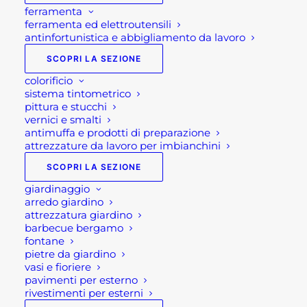
ferramenta
ferramenta ed elettroutensili
antinfortunistica e abbigliamento da lavoro
SCOPRI LA SEZIONE
colorificio
sistema tintometrico
pittura e stucchi
vernici e smalti
FIORIERE IN PLASTICA
antimuffa e prodotti di preparazione
attrezzature da lavoro per imbianchini
QUADRATA CON
SCOPRI LA SEZIONE
FESTONE
giardinaggio
arredo giardino
attrezzatura giardino
Fascia
21,00
€
-
31,00
€
barbecue bergamo
fontane
di
pietre da giardino
prezzo:
vasi e fioriere
Fioriere in plastica quadrate con festone
pavimenti per esterno
da
rivestimenti per esterni
21,00 €
Fioriere in plastica quadrate con festone, per