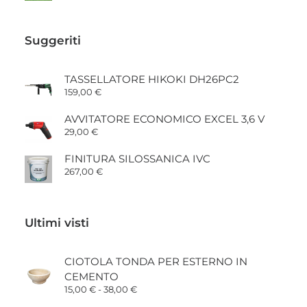
Suggeriti
TASSELLATORE HIKOKI DH26PC2
159,00
€
AVVITATORE ECONOMICO EXCEL 3,6 V
29,00
€
FINITURA SILOSSANICA IVC
267,00
€
Ultimi visti
CIOTOLA TONDA PER ESTERNO IN
CEMENTO
Fascia
15,00
€
-
38,00
€
di