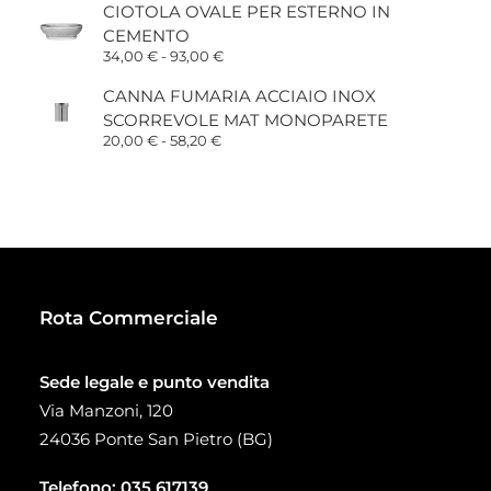
prezzo:
CIOTOLA OVALE PER ESTERNO IN
da
CEMENTO
15,00 €
a
Fascia
34,00
€
-
93,00
€
38,00 €
di
prezzo:
CANNA FUMARIA ACCIAIO INOX
da
SCORREVOLE MAT MONOPARETE
34,00 €
a
Fascia
20,00
€
-
58,20
€
93,00 €
di
prezzo:
da
20,00 €
a
58,20 €
Rota Commerciale
Sede legale e punto vendita
Via Manzoni, 120
24036 Ponte San Pietro (BG)
Telefono:
035 617139