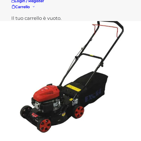
Potresti essere interessato a...
Login / Register
Carrello
Il tuo carrello è vuoto.