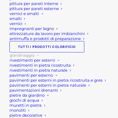
pittura per pareti interne
pittura per pareti esterne
vernici e smalti
smalti
vernici
Descrizione
impregnanti per legno
attrezzature da lavoro per imbianchini
antimuffa e prodotti di preparazione
Fioriere in plastica quadrate
TUTTI I PRODOTTI COLORIFICIO
con festone
giardinaggio
rivestimenti per esterni
Fioriere in plastica quadrate con festone, per
rivestimenti in pietra ricostruita
esterno. Si tratta di una fioriere per esterno in
rivestimenti in pietra naturale
pavimenti per esterno
plastica colore Terra di Siena. Queste fioriera
pavimenti per esterni in pietra ricostruita e gres
quadrata pvc dalle linee classiche ed eleganti,
pavimenti per esterni in pietra naturale
pavimentazioni drenanti
vuole rievocare le fioriere per esterno in terra cotta.
pietre da giardino
Infatti la stessa fioriera in plastica riprende
giochi di acqua
l’elemento decorativo classico per eccellenza,
muretti in pietra
monoliti
ovvero i festoni naturali, con vite e uva,
pietre decorative
caratteristici delle fioriere in terra cotta. anche lo