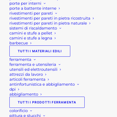
porte per interni
shop@rotacommerciale.it
porte a battente interne
rivestimenti per pareti
rivestimenti per pareti in pietra ricostruita
Dimensione
rivestimenti per pareti in pietra naturale
sistemi di riscaldamento
camini e stufe a pellet
camini e stufe a legna
barbecue
FIORIERE
AGGIUNGI AL CARRELLO
IN
TUTTI I MATERIALI EDILI
PLASTICA
ferramenta
QUADRATA
ferramenta e utensileria
SKU
GV03FQUA
utensili ed elettroutensili
CON
Categorie
ARREDO GIARDINO
,
FIORIERE
attrezzi da lavoro
FESTONE
IN PLASTICA E VASI DESIGN
,
articoli ferramenta
quantità
antinfortunistica e abbigliamento
GIARDINAGGIO
,
VASI E
dpi
FIORIERE
abbigliamento
Brand
MACCHIERALDO GUSTAVO
TUTTI I PRODOTTI FERRAMENTA
colorificio
pittura e stucchi