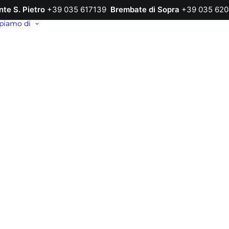
nte S. Pietro
+39 035 617139
Brembate di Sopra
+39 035 620
piamo di