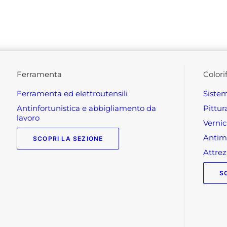
ferramenta
colori
ferramenta ed elettroutensili
siste
antinfortunistica e abbigliamento da
pittu
lavoro
verni
anti
SCOPRI LA SEZIONE
attr
S