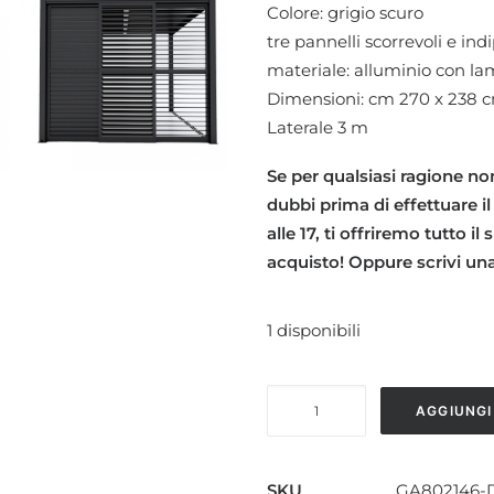
Colore: grigio scuro
tre pannelli scorrevoli e in
materiale: alluminio con lam
Dimensioni: cm 270 x 238 
Laterale 3 m
Se per qualsiasi ragione non
dubbi prima di effettuare il
alle 17, ti offriremo tutto i
acquisto!
Oppure scrivi un
1 disponibili
LATERALE
AGGIUNGI
SCORREVOLE
CON
LAMELLE
SKU
GA802146-