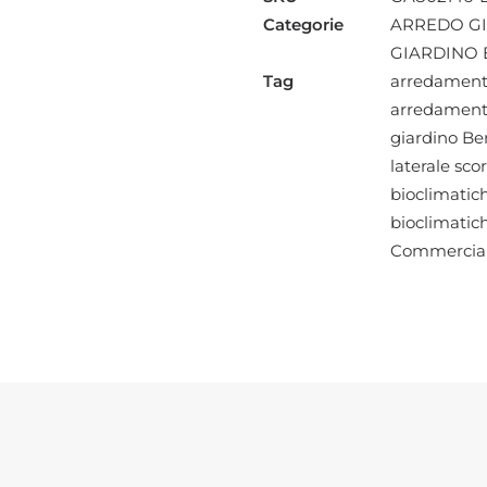
PER
Categorie
ARREDO G
LATO
GIARDINO 
DA
Tag
arredament
3
arredament
M
giardino B
PERGOLA
laterale sco
BIOCLIMATICA
bioclimatic
quantità
bioclimatic
Commercia