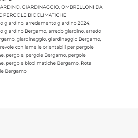
IARDINO
,
GIARDINAGGIO
,
OMBRELLONI DA
E PERGOLE BIOCLIMATICHE
o giardino
,
arredamento giardino 2024
,
o giardino Bergamo
,
arredo giardino
,
arredo
ergamo
,
giardinaggio
,
giardinaggio Bergamo
,
rrevole con lamelle orientabili per pergole
he
,
pergole
,
pergole Bergamo
,
pergole
he
,
pergole bioclimatiche Bergamo
,
Rota
le Bergamo