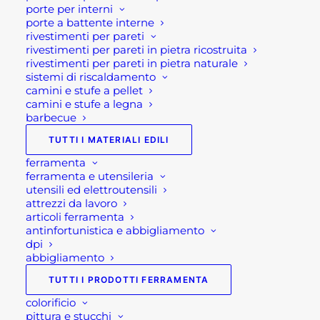
e dalle 14 alle 17, ti offriremo tutto il supporto
porte per interni
necessario per aiutarti nella procedura di
porte a battente interne
rivestimenti per pareti
acquisto!
rivestimenti per pareti in pietra ricostruita
rivestimenti per pareti in pietra naturale
Oppure scrivi una mail a
sistemi di riscaldamento
camini e stufe a pellet
shop@rotacommerciale.it
camini e stufe a legna
barbecue
3 disponibili
TUTTI I MATERIALI EDILI
ferramenta
ferramenta e utensileria
LETTINO
AGGIUNGI AL CARRELLO
utensili ed elettroutensili
LUMINOSO
attrezzi da lavoro
MOON
articoli ferramenta
antinfortunistica e abbigliamento
quantità
SKU
VL801633
dpi
Categorie
ARREDAMENTO GIARDINO:
abbigliamento
MOBILI E SALOTTI DA
TUTTI I PRODOTTI FERRAMENTA
GIARDINO
,
ARREDO GIARDINO
,
colorificio
GIARDINAGGIO
,
LETTINI E
pittura e stucchi