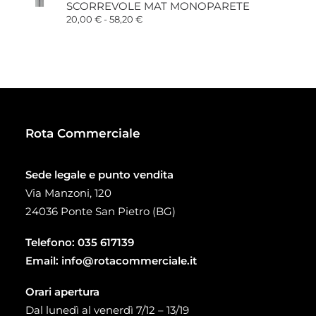
SCORREVOLE MAT MONOPARETE
34,00 €
a
Fascia
20,00
€
-
58,20
€
93,00 €
di
prezzo:
da
20,00 €
a
58,20 €
Rota Commerciale
Sede legale e punto vendita
Via Manzoni, 120
24036 Ponte San Pietro (BG)
Telefono:
035 617139
Email:
info@rotacommerciale.it
Orari apertura
Dal lunedì al venerdì 7/12 – 13/19