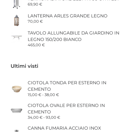
69,90
€
LANTERNA ARLES GRANDE LEGNO
70,00
€
TAVOLO ALLUNGABILE DA GIARDINO IN
LEGNO 150/200 BIANCO
465,00
€
Ultimi visti
CIOTOLA TONDA PER ESTERNO IN
CEMENTO
Fascia
15,00
€
-
38,00
€
di
prezzo:
CIOTOLA OVALE PER ESTERNO IN
da
CEMENTO
15,00 €
a
Fascia
34,00
€
-
93,00
€
38,00 €
di
prezzo:
CANNA FUMARIA ACCIAIO INOX
da