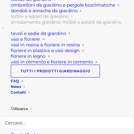
esclusività.
ombrelloni da giardino e pergole bioclimatiche
dondoli e amache da giardino
lettini e sdraio da giardino
Nello specifico il lettino luminoso Moon si
arredamento giardino: mobili e salotti da giardino
caratterizza per la forma morbida e moderna, a
forma di mezza luna e dal suo colore bianco. Di
tavoli e sedie da giardino
vasi e fioriere
fatto è un lettino a fomra di mezza luna luminosa,
vasi in resina e fioriere in resina
molto romantico ma anche estremamente
fioriere in plastica e vasi design
fioriere in legno
moderno. In aggiunta misura 7150x40x85 h cm e
vasi in cemento e fioriere in cemento
la sua alimentazione avviene tramite spina civile o
ricarica usb. Infine, il funzionamento fino a 16-20
TUTTI I PRODOTTI GIARDINAGGIO
ore di utilizzo.
FAQ
News
Contatti
Caratteristiche tecniche:
Materiale: plastica pe
Ricerca
Alimentazione: spina cc + ricarica usb
Ore di ricarica: 7-8 ore
Ore di funzionamento: 16-20 ore