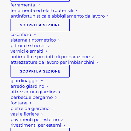
ferramenta
ferramenta ed elettroutensili
antinfortunistica e abbigliamento da lavoro
SCOPRI LA SEZIONE
colorificio
sistema tintometrico
pittura e stucchi
vernici e smalti
antimuffa e prodotti di preparazione
attrezzature da lavoro per imbianchini
SCOPRI LA SEZIONE
giardinaggio
arredo giardino
attrezzatura giardino
LETTINO LUMINOSO
barbecue bergamo
fontane
MOON
pietre da giardino
vasi e fioriere
pavimenti per esterno
rivestimenti per esterni
565,00
€