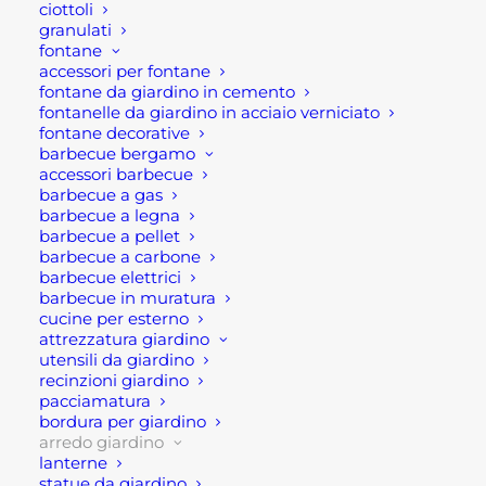
Questa tipologia di arredo giardino, rimane un
ciottoli
granulati
must dell’arredo giardino moderno. Infatti,
fontane
l’arredamento luminoso da esterno permette di
accessori per fontane
trasformare lo spazio esterno in un ambiente
fontane da giardino in cemento
fontanelle da giardino in acciaio verniciato
elegante e accogliente. Grazie al design moderno
fontane decorative
e all’illuminazione soffusa, crea un’atmosfera unica
barbecue bergamo
perfetta per serate all’aperto, cene con amici e
accessori barbecue
barbecue a gas
momenti di relax. Inoltre, questi complementi di
barbecue a legna
arredo luminoso, come il lettino luminoso Moon
barbecue a pellet
da giardino o da esterno, sono realizzati con
barbecue a carbone
barbecue elettrici
materiali resistenti agli agenti atmosferici e a
barbecue in muratura
basso consumo energetico, unisce estetica,
cucine per esterno
attrezzatura giardino
comfort e praticità.
utensili da giardino
recinzioni giardino
Scegliere un complemento d’arredo luminoso
pacciamatura
significa valorizzare il giardino con stile,
bordura per giardino
arredo giardino
aumentare il fascino degli spazi esterni e vivere
lanterne
ogni momento all’aperto con un tocco di
statue da giardino