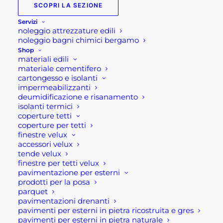
SCOPRI LA SEZIONE
Servizi
Lettino luminoso Moon
noleggio attrezzature edili
noleggio bagni chimici bergamo
Lettino luminoso Moon in polietilene bianco.
Shop
materiali edili
materiale cementifero
Caratteristiche tecniche:
cartongesso e isolanti
impermeabilizzanti
deumidificazione e risanamento
Materiale: plastica pe
isolanti termici
Alimentazione: spina cc + ricarica usb
coperture tetti
coperture per tetti
Ore di ricarica: 7-8 ore
finestre velux
Ore di funzionamento: 16-20 ore
accessori velux
Dimensioni: cm 150 l x 40 p x 85 h
tende velux
finestre per tetti velux
Colore: bianco
pavimentazione per esterni
prodotti per la posa
Se per qualsiasi ragione non riuscissi a
parquet
completare l’ordine o avessi dei dubbi prima di
pavimentazioni drenanti
pavimenti per esterni in pietra ricostruita e gres
effettuare il pagamento contattaci dalle 09 alle 12
pavimenti per esterni in pietra naturale