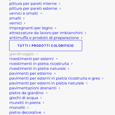
pittura per pareti interne
SDRAIO DA GIARDINO
pittura per pareti esterne
vernici e smalti
smalti
vernici
impregnanti per legno
attrezzature da lavoro per imbianchini
antimuffa e prodotti di preparazione
TUTTI I PRODOTTI COLORIFICIO
Descrizione
giardinaggio
rivestimenti per esterni
Lettino luminoso Moon
rivestimenti in pietra ricostruita
rivestimenti in pietra naturale
pavimenti per esterno
Il lettino luminoso Moon è un lettino da esterno o
pavimenti per esterni in pietra ricostruita e gres
pavimenti per esterni in pietra naturale
da giardino a forma di mezza luna (luna
pavimentazioni drenanti
luminosa) in polietilene bianco che appartiene a
pietre da giardino
quel lato di complementi di arredo da giardino
giochi di acqua
muretti in pietra
luminosi (arredamento luminoso giardino).
monoliti
pietre decorative