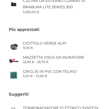
CUCINA DA ESTERNO COMPATTA
BRABURA LITE SERIES 300
3.230,00
€
Più apprezzati
CIOTTOLO VERDE ALPI
9,00
€
MAZZETTA OSCA DA MURATORE
Fascia
22,90
€
-
26,70
€
di
prezzo:
GRIGLIE IN PVC CON TELAIO
da
Fascia
5,00
€
-
72,90
€
22,90 €
di
a
prezzo:
26,70 €
da
5,00 €
Suggeriti
a
72,90 €
TERMORADIATORE ELETTRICO SYNTESY