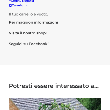
Login / Register
Dimensioni: cm 150 l x 40 p x 85 h
Carrello
Colore: bianco
Il tuo carrello è vuoto.
Per maggiori informazioni
Visita il nostro
shop!
Seguici su
Facebook!
Potresti essere interessato a...