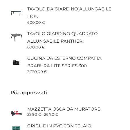
TAVOLO DA GIARDINO ALLUNGABILE
LION
600,00
€
TAVOLO GIARDINO QUADRATO
ALLUNGABILE PANTHER
600,00
€
CUCINA DA ESTERNO COMPATTA
BRABURA LITE SERIES 300
3.230,00
€
Più apprezzati
MAZZETTA OSCA DA MURATORE
Fascia
22,90
€
-
26,70
€
di
prezzo:
GRIGLIE IN PVC CON TELAIO
da