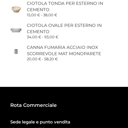
CIOTOLA TONDA PER ESTERNO IN
CEMENTO
Fascia
15,00
€
-
38,00
€
di
prezzo:
CIOTOLA OVALE PER ESTERNO IN
da
CEMENTO
15,00 €
a
Fascia
34,00
€
-
93,00
€
38,00 €
di
prezzo:
CANNA FUMARIA ACCIAIO INOX
da
SCORREVOLE MAT MONOPARETE
34,00 €
a
Fascia
20,00
€
-
58,20
€
93,00 €
di
prezzo:
da
20,00 €
a
58,20 €
Rota Commerciale
Sede legale e punto vendita