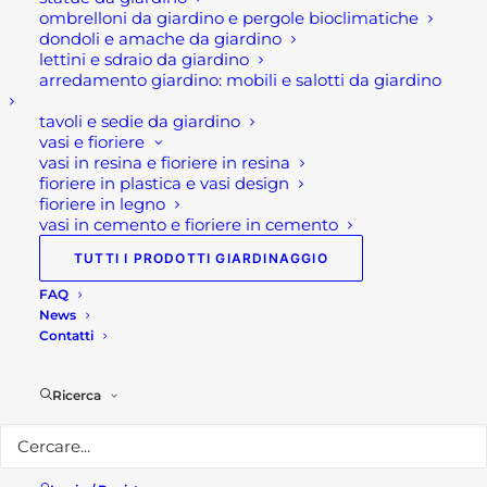
quantità
Brand
GRLLR
ombrelloni da giardino e pergole bioclimatiche
dondoli e amache da giardino
lettini e sdraio da giardino
arredamento giardino: mobili e salotti da giardino
tavoli e sedie da giardino
vasi e fioriere
vasi in resina e fioriere in resina
fioriere in plastica e vasi design
Descrizione
fioriere in legno
vasi in cemento e fioriere in cemento
TUTTI I PRODOTTI GIARDINAGGIO
Cucina per esterno modulo
per frigorifero GRLLR
FAQ
News
CONNECT
Contatti
Modulo per frigorifero per cucina per esterno
Ricerca
GRLLR CONNECT, ovvero è modulo della cucina
all’aperto con l’unità di raffreddamento GRLLR
Connect. Questo modulo è dotato di uno spazio