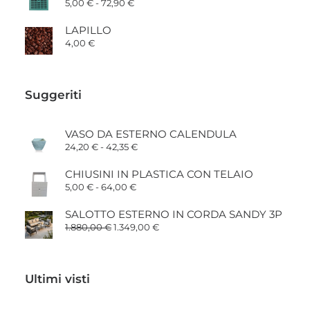
Fascia
5,00
€
-
72,90
€
22,90 €
di
a
prezzo:
26,70 €
LAPILLO
da
4,00
€
5,00 €
a
72,90 €
Suggeriti
VASO DA ESTERNO CALENDULA
Fascia
24,20
€
-
42,35
€
di
prezzo:
CHIUSINI IN PLASTICA CON TELAIO
da
Fascia
5,00
€
-
64,00
€
24,20 €
di
a
prezzo:
42,35 €
SALOTTO ESTERNO IN CORDA SANDY 3P
da
Il
Il
1.880,00
€
1.349,00
€
5,00 €
prezzo
prezzo
a
originale
attuale
64,00 €
era:
è:
1.880,00 €.
1.349,00 €.
Ultimi visti