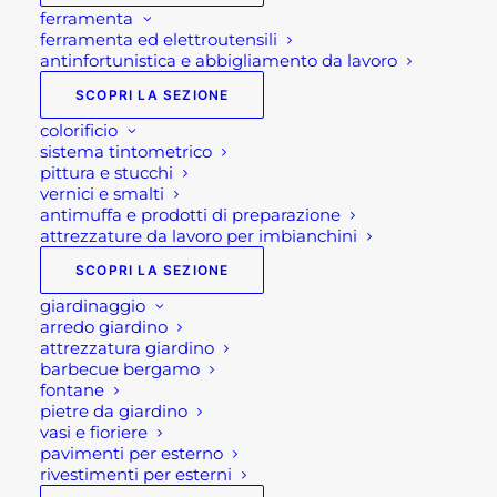
ferramenta
ferramenta ed elettroutensili
antinfortunistica e abbigliamento da lavoro
SCOPRI LA SEZIONE
colorificio
sistema tintometrico
pittura e stucchi
vernici e smalti
antimuffa e prodotti di preparazione
attrezzature da lavoro per imbianchini
SCOPRI LA SEZIONE
giardinaggio
arredo giardino
attrezzatura giardino
MODULO PER FRIGO
barbecue bergamo
fontane
CUCINA ESTERNO GRLLR
pietre da giardino
vasi e fioriere
CONNECT
pavimenti per esterno
rivestimenti per esterni