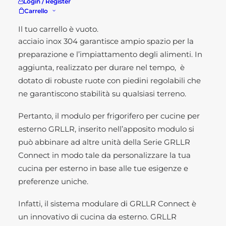
per il
Frigorifero GRLLR Connect ,
di un comodo
Login / Register
Carrello
armadietto con porta a chiusura ammortizzata
per un accesso agevole. Mentre il piano cucina in
Il tuo carrello è vuoto.
acciaio inox 304 garantisce ampio spazio per la
preparazione e l’impiattamento degli alimenti. In
aggiunta, realizzato per durare nel tempo, è
dotato di robuste ruote con piedini regolabili che
ne garantiscono stabilità su qualsiasi terreno.
Pertanto, il modulo per frigorifero per cucine per
esterno GRLLR, inserito nell’apposito modulo si
può abbinare ad altre unità della Serie GRLLR
Connect in modo tale da personalizzare la tua
cucina per esterno in base alle tue esigenze e
preferenze uniche.
Infatti, il sistema modulare di GRLLR Connect è
un innovativo di cucina da esterno. GRLLR