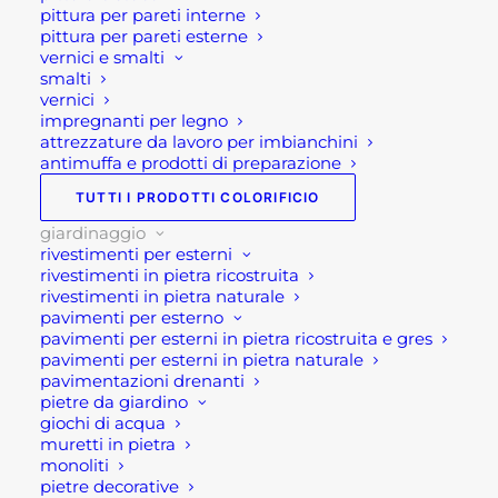
pittura per pareti interne
all’aperto funzionale ed elegante, anche una
pittura per pareti esterne
cucina con frigo a vista, che si integra
vernici e smalti
smalti
perfettamente con la tua zona giorno all’aperto.
vernici
Soprattutto senza dimenticare la massima
impregnanti per legno
comodità e flessibilità per le tue avventure
attrezzature da lavoro per imbianchini
antimuffa e prodotti di preparazione
culinarie all’aperto.
TUTTI I PRODOTTI COLORIFICIO
Caratteristiche tecniche:
giardinaggio
rivestimenti per esterni
rivestimenti in pietra ricostruita
Colore: Antracite
rivestimenti in pietra naturale
Dimensioni del prodotto LxLxA: 80 x 62 x 88,5 cm
pavimenti per esterno
Peso: 40kg
pavimenti per esterni in pietra ricostruita e gres
pavimenti per esterni in pietra naturale
Dimensione imballo (HxLxP): 62x82x20 cm
pavimentazioni drenanti
Disponibilità: 6-8 settimane
pietre da giardino
giochi di acqua
Se per qualsiasi ragione non riuscissi a
muretti in pietra
monoliti
completare l’ordine o avessi dei dubbi prima di
pietre decorative