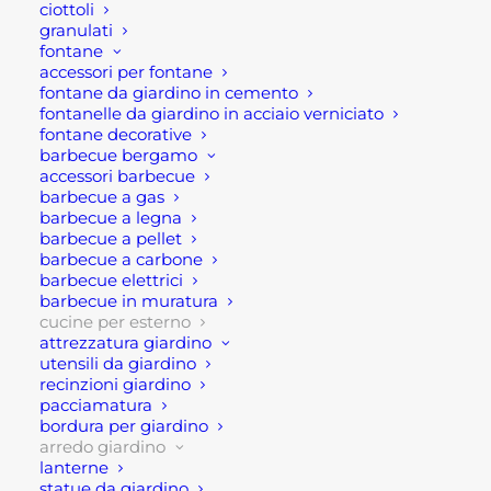
effettuare il pagamento contattaci dalle 09 alle 12
ciottoli
e dalle 14 alle 17, ti offriremo tutto il supporto
granulati
fontane
necessario per aiutarti nella procedura di
accessori per fontane
acquisto!
fontane da giardino in cemento
fontanelle da giardino in acciaio verniciato
fontane decorative
Oppure scrivi una mail a
barbecue bergamo
shop@rotacommerciale.it
accessori barbecue
barbecue a gas
barbecue a legna
1 disponibili (ordinabile)
barbecue a pellet
barbecue a carbone
barbecue elettrici
MODULO
barbecue in muratura
AGGIUNGI AL CARRELLO
cucine per esterno
PER
attrezzatura giardino
FRIGO
utensili da giardino
CUCINA
recinzioni giardino
SKU
GB0GRCMF
pacciamatura
ESTERNO
Categorie
ARREDO GIARDINO
,
BARBECUE
,
bordura per giardino
GRLLR
arredo giardino
CUCINE PER ESTERNO
,
lanterne
CONNECT
GIARDINAGGIO
statue da giardino