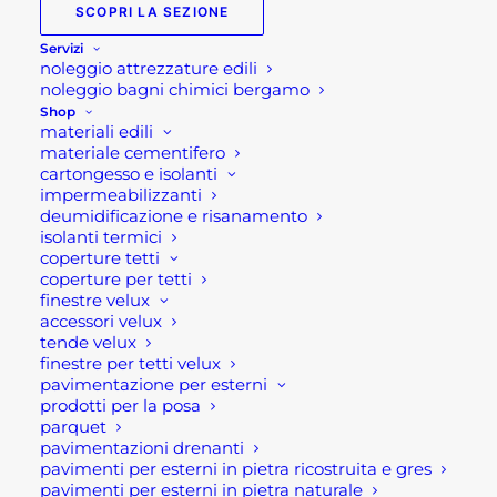
SCOPRI LA SEZIONE
329,00
€
Servizi
noleggio attrezzature edili
Cucina per esterno
noleggio bagni chimici bergamo
Shop
modulo per frigorifero
materiali edili
materiale cementifero
GRLLR CONNECT
cartongesso e isolanti
impermeabilizzanti
deumidificazione e risanamento
Modulo per frigorifero per cucina per esterno
isolanti termici
GRLLR CONNECT, ovvero è modulo della cucina
coperture tetti
coperture per tetti
all’aperto con l’unità di raffreddamento GRLLR
finestre velux
Connect. Questo modulo è dotato di uno spazio
accessori velux
per il Frigorifero GRLLR Connect , di un comodo
tende velux
finestre per tetti velux
armadietto con porta a chiusura ammortizzata
pavimentazione per esterni
per un accesso agevole. Mentre il piano cucina in
prodotti per la posa
parquet
acciaio inox 304 garantisce ampio spazio per la
pavimentazioni drenanti
preparazione e l’impiattamento. In aggiunta,
pavimenti per esterni in pietra ricostruita e gres
realizzato per durare nel tempo, è dotato di
pavimenti per esterni in pietra naturale