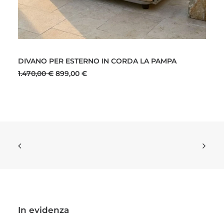
AGGIUNGI AL CARRELLO
DIVANO PER ESTERNO IN CORDA LA PAMPA
Il
Il
1.470,00
€
899,00
€
prezzo
prezzo
originale
attuale
era:
è:
1.470,00 €.
899,00 €.
In evidenza