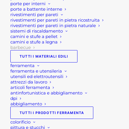
porte per interni
robuste ruote con piedini regolabili che ne
porte a battente interne
garantiscono stabilità su qualsiasi terreno.
rivestimenti per pareti
rivestimenti per pareti in pietra ricostruita
Infatti, il sistema modulare di GRLLR Connect è
rivestimenti per pareti in pietra naturale
sistemi di riscaldamento
un innovativo di cucina da esterno. GRLLR
camini e stufe a pellet
CONNECT che ti consente di progettare e
camini e stufe a legna
personalizzare il tuo spazio all’aperto. Questo
barbecue
sistema versatile offre, soprattutto una gamma di
TUTTI I MATERIALI EDILI
unità modulari: tra cui un lavello, un piano cottura,
ferramenta
un’unità di raffreddamento, un’unità angolare e
ferramenta e utensileria
utensili ed elettroutensili
un’unità di espansione. Dunque, consente di
attrezzi da lavoro
mescolare e abbinare i componenti con
articoli ferramenta
l’assortimento di barbecue GRLLR per creare una
antinfortunistica e abbigliamento
dpi
configurazione di cucina all’aperto su misura che si
abbigliamento
adatta le tue esigenze e preferenze specifiche.
TUTTI I PRODOTTI FERRAMENTA
Grazie al sistema modulare GRLLR Connect, hai
colorificio
così la libertà di costruire uno spazio di cottura
pittura e stucchi