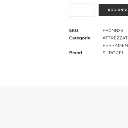
NASTRO
AGGIUNGI
BIADESIVO
50X25
M
SKU
FB0NB25
quantità
Categorie
ATTREZZAT
FERRAMEN
Brand
EUROCEL