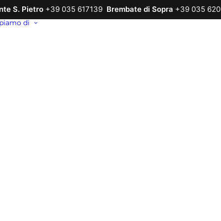
nte S. Pietro
+39 035 617139
Brembate di Sopra
+39 035 620
piamo di