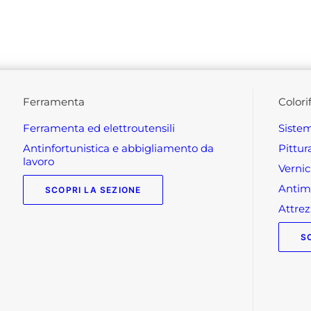
ferramenta
colori
ferramenta ed elettroutensili
siste
antinfortunistica e abbigliamento da
pittu
lavoro
verni
anti
SCOPRI LA SEZIONE
attr
S