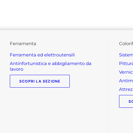
ferramenta
colori
ferramenta ed elettroutensili
siste
antinfortunistica e abbigliamento da
pittu
lavoro
verni
anti
SCOPRI LA SEZIONE
attr
S