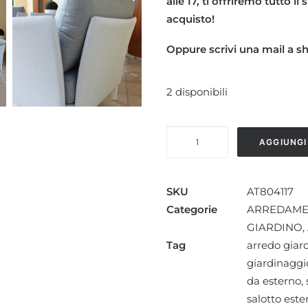
alle 17, ti offriremo tutto i
acquisto!
Oppure scrivi una mail a 
2 disponibili
SALOTTO
AGGIUNGI
DA
GIARDINO
MODERNO
SKU
AT804117
CHICAGO
Categorie
ARREDAMEN
2P
GIARDINO
,
quantità
Tag
arredo giar
giardinagg
da esterno
,
salotto este