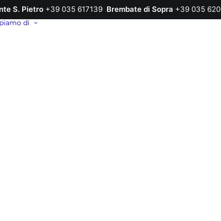
nte S. Pietro
+39 035 617139
Brembate di Sopra
+39 035 620
piamo di