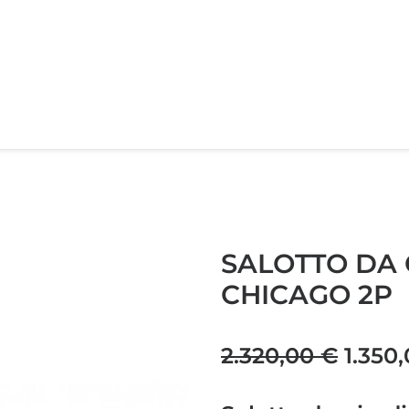
SALOTTO DA
CHICAGO 2P
Il
2.320,00
€
1.350
prezz
origi