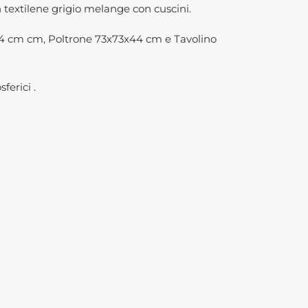
n textilene grigio melange con cuscini.
x44 cm cm, Poltrone 73x73x44 cm e Tavolino
ferici .