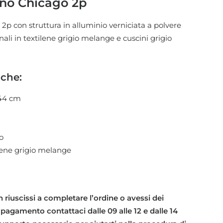
ino Chicago 2p
è:
,00 €.
1.350,00 €.
2p con struttura in alluminio verniciata a polvere
nali in textilene grigio melange e cuscini grigio
iche:
x44 cm
o
tilene grigio melange
 riuscissi a completare l’ordine o avessi dei
 pagamento contattaci dalle 09 alle 12 e dalle 14