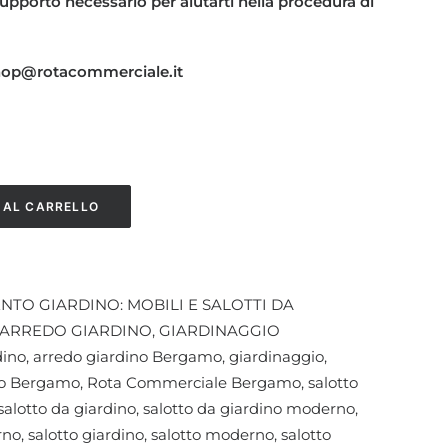
l supporto necessario per aiutarti nella procedura di
shop@rotacommerciale.it
 AL CARRELLO
TO GIARDINO: MOBILI E SALOTTI DA
ARREDO GIARDINO
,
GIARDINAGGIO
dino
,
arredo giardino Bergamo
,
giardinaggio
,
io Bergamo
,
Rota Commerciale Bergamo
,
salotto
salotto da giardino
,
salotto da giardino moderno
,
rno
,
salotto giardino
,
salotto moderno
,
salotto