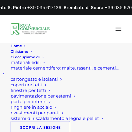
nte S. Pietro
+39 035 617139
Brembate di Sopra
+39 035 620
Home
Chi siamo
Ci occupiamo di
materiali edili
materiale cementifero: malte, rasanti, e cementi…
IN
OFFERTA!
cartongesso e isolanti
coperture tetti
finestre per tetti
pavimentazione per esterni
porte per interni
ringhiere in acciaio
rivestimenti per pareti
sistemi di riscaldamento a legna e pellet
SCOPRI LA SEZIONE