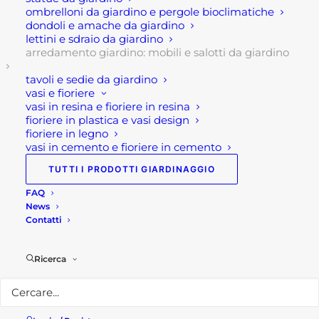
ombrelloni da giardino e pergole bioclimatiche
dondoli e amache da giardino
Certamente la componente estetica è ricercata e
lettini e sdraio da giardino
grazie alla corda, alla tonalità antracite e al piano
arredamento giardino: mobili e salotti da giardino
in HPL del tavolino viene creato un effetto pietra
tavoli e sedie da giardino
che lo rende dal punto estetico impareggiabile!
vasi e fioriere
vasi in resina e fioriere in resina
Infine, questo salotto per giardino da esterno in
fioriere in plastica e vasi design
fioriere in legno
corda Sandy è di buona qualità, pratico, facile da
vasi in cemento e fioriere in cemento
pulire, resistente agli agenti atmosferici.
TUTTI I PRODOTTI GIARDINAGGIO
Caratteristiche tecniche:
FAQ
News
Contatti
Dimensioni: Poltrona: cm 81x80x75 ; Tavolino: cm
90x62x27,5; Divano: cm 191x80x75
Colore: antracite
Ricerca
Stile: moderno
materiale: alluminio, corda
piano del tavolino in HPL