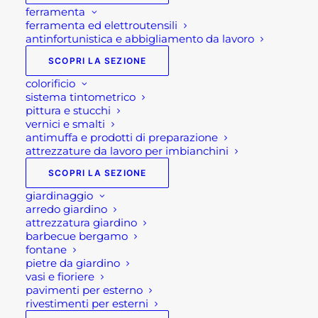
ferramenta
ferramenta ed elettroutensili
antinfortunistica e abbigliamento da lavoro
SCOPRI LA SEZIONE
colorificio
sistema tintometrico
pittura e stucchi
vernici e smalti
antimuffa e prodotti di preparazione
attrezzature da lavoro per imbianchini
SCOPRI LA SEZIONE
giardinaggio
arredo giardino
attrezzatura giardino
SALOTTO ESTERNO IN
barbecue bergamo
fontane
CORDA SANDY 3P
pietre da giardino
vasi e fioriere
pavimenti per esterno
rivestimenti per esterni
Il
Il
1.880,00
€
1.349,00
€