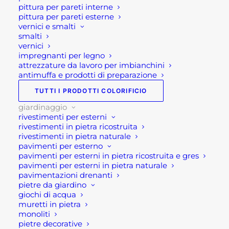
GIARDINO
,
ARREDO GIARDINO
,
pittura per pareti interne
GIARDINAGGIO
pittura per pareti esterne
vernici e smalti
smalti
vernici
impregnanti per legno
attrezzature da lavoro per imbianchini
antimuffa e prodotti di preparazione
TUTTI I PRODOTTI COLORIFICIO
Descrizione
giardinaggio
rivestimenti per esterni
rivestimenti in pietra ricostruita
Salotto esterno in corda
rivestimenti in pietra naturale
pavimenti per esterno
Sandy 3P
pavimenti per esterni in pietra ricostruita e gres
pavimenti per esterni in pietra naturale
Il salotto da esterno in corda modello Sandy 3P in
pavimentazioni drenanti
pietre da giardino
corda è un moderno e, soprattutto di tendenza,
giochi di acqua
salotto per giardino. Questo salotto completo è
muretti in pietra
composto da un divano, due poltrone e un
monoliti
pietre decorative
tavolino d’appoggio. Si tratta di un mobilio dalle