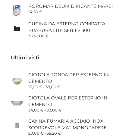
POROMAP DEUMIDIFICANTE MAPEI
14,50
€
CUCINA DA ESTERNO COMPATTA
BRABURA LITE SERIES 300
3.230,00
€
Ultimi visti
CIOTOLA TONDA PER ESTERNO IN
CEMENTO
Fascia
15,00
€
-
38,00
€
di
prezzo:
CIOTOLA OVALE PER ESTERNO IN
da
CEMENTO
15,00 €
a
Fascia
34,00
€
-
93,00
€
38,00 €
di
prezzo:
CANNA FUMARIA ACCIAIO INOX
da
SCORREVOLE MAT MONOPARETE
34,00 €
a
Fascia
20,00
€
-
58,20
€