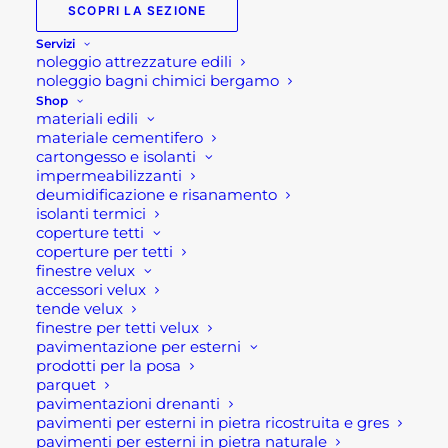
prezzo
prezzo
SCOPRI LA SEZIONE
originale
attuale
Servizi
Salotto esterno in corda
noleggio attrezzature edili
era:
è:
Sandy 3P
noleggio bagni chimici bergamo
1.880,00 €.
1.349,00 €.
Shop
materiali edili
Struttura in alluminio verniciato antracite
materiale cementifero
cartongesso e isolanti
rivestimento in corda in pvc con cuscini. Composto
impermeabilizzanti
da divano, n.2 poltrone , tavolino con piano in HPL.
deumidificazione e risanamento
isolanti termici
coperture tetti
Caratteristiche tecniche:
coperture per tetti
finestre velux
Dimensioni: Poltrona: cm 81x80x75 ; Tavolino: cm
accessori velux
tende velux
90x62x27,5; Divano: cm 191x80x75
finestre per tetti velux
Colore: antracite
pavimentazione per esterni
Stile: moderno
prodotti per la posa
parquet
materiale: alluminio, corda
pavimentazioni drenanti
piano del tavolino in HPL
pavimenti per esterni in pietra ricostruita e gres
pavimenti per esterni in pietra naturale