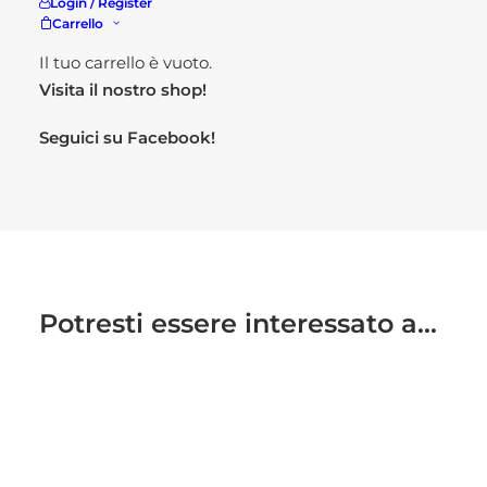
Login / Register
Carrello
Per maggiori informazioni
Il tuo carrello è vuoto.
Visita il nostro
shop!
Seguici su
Facebook!
Potresti essere interessato a...