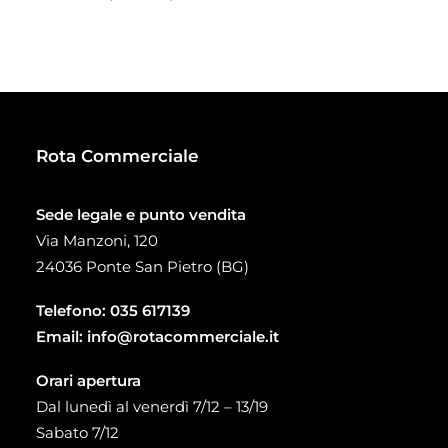
93,00 €
di
prezzo:
da
20,00 €
a
58,20 €
Rota Commerciale
Sede legale e punto vendita
Via Manzoni, 120
24036 Ponte San Pietro (BG)
Telefono:
035 617139
Email:
info@rotacommerciale.it
Orari apertura
Dal lunedì al venerdì 7/12 – 13/19
Sabato 7/12