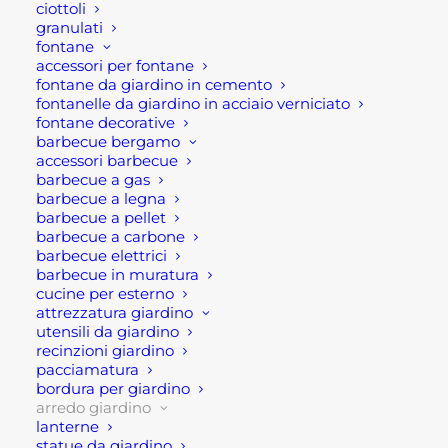
ciottoli
line moderne, morbide, essenziali. In aggiunta il
granulati
fontane
rivestimento in corda naturale, contribuisce a
accessori per fontane
renderlo un complemento d’arredo di unico nel
fontane da giardino in cemento
sue genere. E’ un complemento d’arredo dal forte
fontanelle da giardino in acciaio verniciato
fontane decorative
impatto estetico, dunque, ideale per qualsiasi
barbecue bergamo
spazio esterno, giardini, terrazze e balconi.
accessori barbecue
barbecue a gas
Questo modello è di mobili da giardino è costituito
barbecue a legna
barbecue a pellet
da un struttura in alluminio verniciato a polvere
barbecue a carbone
antracite, il rivestimento in corda e cuscini in tinta
barbecue elettrici
comodi e soprattutto idrorepellenti e sfoderabili.
barbecue in muratura
cucine per esterno
attrezzatura giardino
E’ importante indicare che il salotto da esterno
utensili da giardino
antracite possiede le seguenti dimensioni, divano
recinzioni giardino
pacciamatura
191x80x75 cm cm, poltrone 81x80x75 h cm e
bordura per giardino
tavolino 90x62x27,5 cm. Pertanto, questo
arredo giardino
incantevole salotto può ospitare fino a 5 persone
lanterne
statue da giardino
sedute (3P).