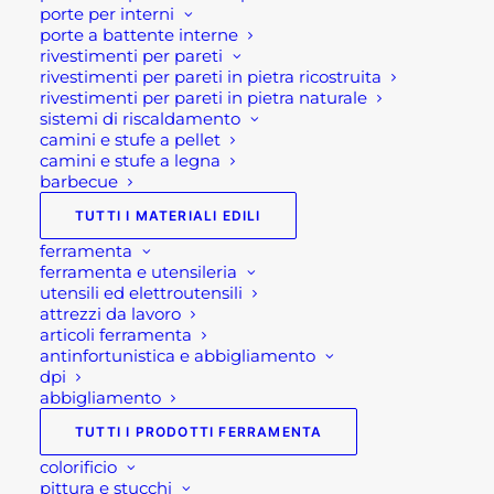
porte per interni
Se per qualsiasi ragione non riuscissi a
porte a battente interne
completare l’ordine o avessi dei dubbi prima di
rivestimenti per pareti
effettuare il pagamento contattaci dalle 09 alle 12
rivestimenti per pareti in pietra ricostruita
rivestimenti per pareti in pietra naturale
e dalle 14 alle 17, ti offriremo tutto il supporto
sistemi di riscaldamento
necessario per aiutarti nella procedura di
camini e stufe a pellet
acquisto! Oppure scrivi una mail a
camini e stufe a legna
barbecue
shop@rotacommerciale.it
TUTTI I MATERIALI EDILI
ferramenta
1 disponibili
ferramenta e utensileria
utensili ed elettroutensili
attrezzi da lavoro
SALOTTO
articoli ferramenta
AGGIUNGI AL CARRELLO
ESTERNO
antinfortunistica e abbigliamento
dpi
IN
abbigliamento
CORDA
SKU
AT804345-ANTR
TUTTI I PRODOTTI FERRAMENTA
SANDY
Categorie
ARREDAMENTO GIARDINO:
3P
colorificio
MOBILI E SALOTTI DA
pittura e stucchi
quantità