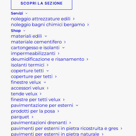
SCOPRI LA SEZIONE
Struttura in alluminio verniciato grigio chiaro con
Servizi
noleggio attrezzature edili
rivestimento in corda in pvc con cuscini. Tavolino
noleggio bagni chimici bergamo
con piano effetto pietra.
Shop
materiali edili
materiale cementifero
Caratteristiche tecniche:
cartongesso e isolanti
impermeabilizzanti
Dimensioni: Poltrona: cm 81x80x75 Tavolino: cm
deumidificazione e risanamento
isolanti termici
120x60x42 Divano: cm 147x80x75
coperture tetti
Colore : grigio chiaro
coperture per tetti
Stile : moderno
finestre velux
accessori velux
Materiale : alluminio e corda
tende velux
Piano tavolino effetto pietra
finestre per tetti velux
pavimentazione per esterni
Se per qualsiasi ragione non riuscissi a
prodotti per la posa
parquet
completare l’ordine o avessi dei dubbi prima di
pavimentazioni drenanti
effettuare il pagamento contattaci dalle 09 alle 12
pavimenti per esterni in pietra ricostruita e gres
e dalle 14 alle 17, ti offriremo tutto il supporto
pavimenti per esterni in pietra naturale