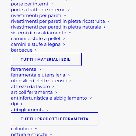
porte per interni
necessario per aiutarti nella procedura di
porte a battente interne
acquisto! Oppure scrivi una mail a
rivestimenti per pareti
rivestimenti per pareti in pietra ricostruita
shop@rotacommerciale.it
rivestimenti per pareti in pietra naturale
sistemi di riscaldamento
camini e stufe a pellet
3 disponibili
camini e stufe a legna
barbecue
SALOTTO
TUTTI I MATERIALI EDILI
AGGIUNGI AL CARRELLO
GIARDINO
ferramenta
IN
ferramenta e utensileria
utensili ed elettroutensili
CORDA
SKU
AT804349-LGRE
attrezzi da lavoro
GRIGIO
articoli ferramenta
Categorie
ARREDAMENTO GIARDINO:
antinfortunistica e abbigliamento
CHIARO
MOBILI E SALOTTI DA
dpi
FORMENTERA
GIARDINO
,
ARREDO GIARDINO
,
abbigliamento
2P
GIARDINAGGIO
TUTTI I PRODOTTI FERRAMENTA
quantità
colorificio
pittura e stucchi