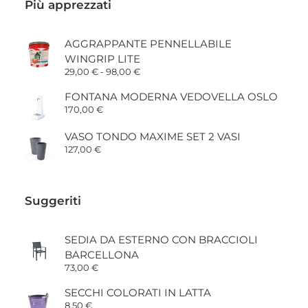
Più apprezzati
AGGRAPPANTE PENNELLABILE
WINGRIP LITE
Fascia
29,00
€
-
98,00
€
di
prezzo:
FONTANA MODERNA VEDOVELLA OSLO
da
170,00
€
29,00 €
a
98,00 €
VASO TONDO MAXIME SET 2 VASI
127,00
€
Suggeriti
SEDIA DA ESTERNO CON BRACCIOLI
BARCELLONA
73,00
€
SECCHI COLORATI IN LATTA
8,50
€