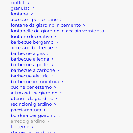
d’arredo di unico nel sue genere. E’ un
ciottoli
granulati
complemento d’arredo dal forte impatto estetico,
fontane
dunque, ideale per qualsiasi spazio esterno,
accessori per fontane
giardini, terrazze e balconi.
fontane da giardino in cemento
fontanelle da giardino in acciaio verniciato
fontane decorative
Questo modello è di mobili da giardino è costituito
barbecue bergamo
da un struttura in alluminio verniciato a polvere
accessori barbecue
grigio chiaro, il rivestimento in corda e cuscini in
barbecue a gas
barbecue a legna
tinta comodi e soprattutto idrorepellenti e
barbecue a pellet
sfoderabili.
barbecue a carbone
barbecue elettrici
E’ importante indicare che il salotto da giardino
barbecue in muratura
cucine per esterno
possiede le seguenti dimensioni, divano 147x80x75
attrezzatura giardino
cm cm, poltrone 81x80x75 h cm e tavolino
utensili da giardino
120x60x42 cm. Pertanto, questo incantevole
recinzioni giardino
pacciamatura
salotto può ospitare fino a 4 persone sedute (2P).
bordura per giardino
arredo giardino
Certamente la componente estetica è ricercata e
lanterne
statue da giardino
grazie alla corda, alla tonalità chiara del grigio e al