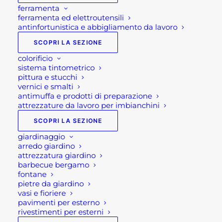
ferramenta
ferramenta ed elettroutensili
antinfortunistica e abbigliamento da lavoro
SCOPRI LA SEZIONE
colorificio
sistema tintometrico
pittura e stucchi
SALOTTO GIARDINO IN
vernici e smalti
antimuffa e prodotti di preparazione
CORDA GRIGIO CHIARO
attrezzature da lavoro per imbianchini
FORMENTERA 2P
SCOPRI LA SEZIONE
giardinaggio
arredo giardino
Il
Il
1.600,00
€
1.170,00
€
attrezzatura giardino
prezzo
prezzo
barbecue bergamo
fontane
originale
attuale
Salotto giardino in corda
pietre da giardino
era:
è:
vasi e fioriere
grigio chiaro Formentera
pavimenti per esterno
1.600,00 €.
1.170,00 €.
rivestimenti per esterni
2P