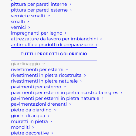
pittura per pareti interne
pittura per pareti esterne
vernici e smalti
smalti
vernici
Descrizione
impregnanti per legno
attrezzature da lavoro per imbianchini
antimuffa e prodotti di preparazione
Salotto giardino in corda
TUTTI I PRODOTTI COLORIFICIO
grigio chiaro Formentera 2P
giardinaggio
rivestimenti per esterni
Il salotto da giardino in corda grigio chiaro
rivestimenti in pietra ricostruita
rivestimenti in pietra naturale
modello Formentera 2P in corda è un moderno e,
pavimenti per esterno
soprattutto di tendenza, salotto per esterno.
pavimenti per esterni in pietra ricostruita e gres
Questo salotto completo è composto da un
pavimenti per esterni in pietra naturale
pavimentazioni drenanti
divano, due poltrone e un tavolino d’appoggio. Si
pietre da giardino
tratta di un mobilio dalle line moderne, morbide,
giochi di acqua
essenziali. In aggiunta il rivestimento in corda
muretti in pietra
monoliti
naturale, contribuisce a renderlo un complemento
pietre decorative