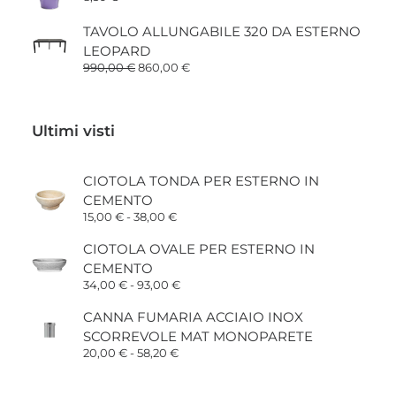
TAVOLO ALLUNGABILE 320 DA ESTERNO
LEOPARD
Il
Il
990,00
€
860,00
€
prezzo
prezzo
originale
attuale
era:
è:
990,00 €.
860,00 €.
Ultimi visti
CIOTOLA TONDA PER ESTERNO IN
CEMENTO
Fascia
15,00
€
-
38,00
€
di
prezzo:
CIOTOLA OVALE PER ESTERNO IN
da
CEMENTO
15,00 €
a
Fascia
34,00
€
-
93,00
€
38,00 €
di
prezzo:
CANNA FUMARIA ACCIAIO INOX
da
SCORREVOLE MAT MONOPARETE
34,00 €
a
Fascia
20,00
€
-
58,20
€
93,00 €
di
prezzo:
da