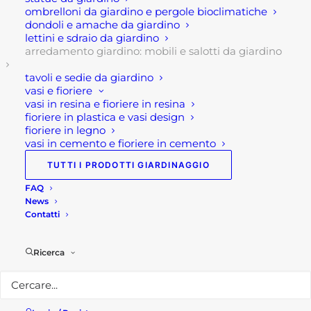
ombrelloni da giardino e pergole bioclimatiche
piano in vetro del tavolino viene creato un effetto
dondoli e amache da giardino
pietra che lo rende dal punto estetico
lettini e sdraio da giardino
arredamento giardino: mobili e salotti da giardino
impareggiabile!
tavoli e sedie da giardino
Infine, questo salotto per giardino da esterno in
vasi e fioriere
corda Formentera è di buona qualità, pratico,
vasi in resina e fioriere in resina
fioriere in plastica e vasi design
facile da pulire, resistente agli agenti atmosferici.
fioriere in legno
vasi in cemento e fioriere in cemento
Caratteristiche tecniche:
TUTTI I PRODOTTI GIARDINAGGIO
Dimensioni: Poltrona 81x80x75 Tavolino: cm
FAQ
News
120x60x42 Divano: cm 147x80x75
Contatti
Colore: grigio chiaro
Stile: moderno
Ricerca
Materiale: alluminio e corda
Piano tavolino effetto pietra
Per maggiori informazioni