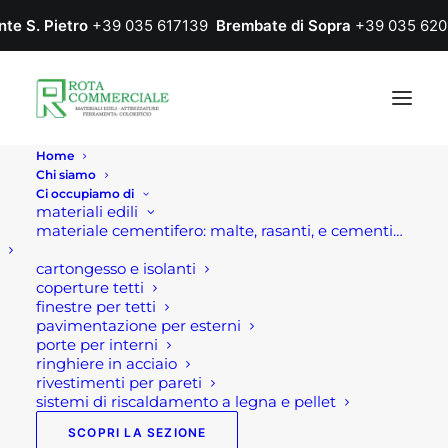
nte S. Pietro
+39 035 617139
Brembate di Sopra
+39 035 620
Home
Chi siamo
Ci occupiamo di
materiali edili
materiale cementifero: malte, rasanti, e cementi…
IN
OFFERTA!
cartongesso e isolanti
coperture tetti
finestre per tetti
pavimentazione per esterni
porte per interni
ringhiere in acciaio
rivestimenti per pareti
sistemi di riscaldamento a legna e pellet
SCOPRI LA SEZIONE