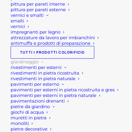
pittura per pareti interne
3P
GIARDINO
,
ARREDO GIARDINO
,
pittura per pareti esterne
TAUPE
GIARDINAGGIO
vernici e smalti
quantità
smalti
vernici
impregnanti per legno
attrezzature da lavoro per imbianchini
antimuffa e prodotti di preparazione
TUTTI I PRODOTTI COLORIFICIO
giardinaggio
Descrizione
rivestimenti per esterni
rivestimenti in pietra ricostruita
rivestimenti in pietra naturale
Salotto in corda da
pavimenti per esterno
pavimenti per esterni in pietra ricostruita e gres
giardino Almeria 3P
pavimenti per esterni in pietra naturale
pavimentazioni drenanti
taupe
pietre da giardino
giochi di acqua
muretti in pietra
Il salotto in corda da giardino taupe modello
monoliti
Almeria 3P è un moderno e, soprattutto di
pietre decorative