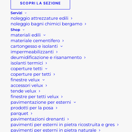
SCOPRI LA SEZIONE
1.999,00
€
Servizi
noleggio attrezzature edili
Salotto in corda da
noleggio bagni chimici bergamo
Shop
giardino Almeria 3P
materiali edili
materiale cementifero
taupe
cartongesso e isolanti
impermeabilizzanti
deumidificazione e risanamento
Struttura in alluminio verniciato taupe con
isolanti termici
rivestimento in corda in pvc.
coperture tetti
coperture per tetti
finestre velux
Caratteristiche tecniche:
accessori velux
tende velux
finestre per tetti velux
Dimensioni: Divano: cm 210x86x75 Poltrona: cm
pavimentazione per esterni
85x86x75 Tavolino: cm 100x60x30
prodotti per la posa
Colore: taupe marrone talpa, cuscini grigio chiaro
parquet
pavimentazioni drenanti
Stile: moderno
pavimenti per esterni in pietra ricostruita e gres
Materiale: alluminio, corda
pavimenti per esterni in pietra naturale