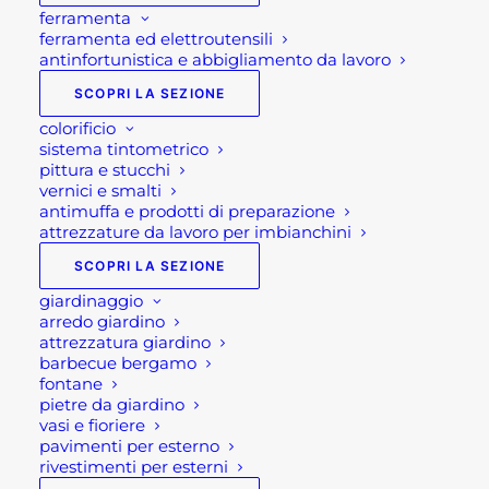
ferramenta
ferramenta ed elettroutensili
antinfortunistica e abbigliamento da lavoro
SCOPRI LA SEZIONE
colorificio
sistema tintometrico
pittura e stucchi
vernici e smalti
antimuffa e prodotti di preparazione
attrezzature da lavoro per imbianchini
SCOPRI LA SEZIONE
giardinaggio
arredo giardino
attrezzatura giardino
SALOTTO IN CORDA DA
barbecue bergamo
fontane
GIARDINO ALMERIA 3P
pietre da giardino
vasi e fioriere
TAUPE
pavimenti per esterno
rivestimenti per esterni