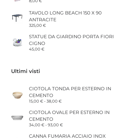
8,00
€
TAVOLO LONG BEACH 150 X 90
ANTRACITE
325,00
€
STATUE DA GIARDINO PORTA FIORI
CIGNO
45,00
€
Ultimi visti
CIOTOLA TONDA PER ESTERNO IN
CEMENTO
Fascia
15,00
€
-
38,00
€
di
prezzo:
CIOTOLA OVALE PER ESTERNO IN
da
CEMENTO
15,00 €
a
Fascia
34,00
€
-
93,00
€
38,00 €
di
prezzo:
CANNA FUMARIA ACCIAIO INOX