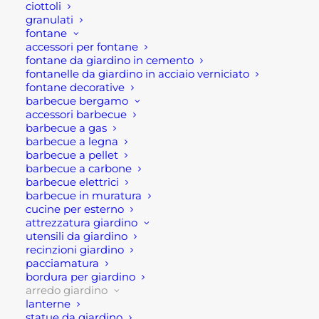
tendenza, salotto per esterno. Questo salotto
ciottoli
granulati
completo è composto da un divano, due poltrone
fontane
e un tavolino d’appoggio. Si tratta di un mobilio
accessori per fontane
dalle line moderne, morbide, essenziali. In
fontane da giardino in cemento
fontanelle da giardino in acciaio verniciato
aggiunta il rivestimento in corda, contribuisce a
fontane decorative
renderlo un complemento d’arredo di unico nel
barbecue bergamo
accessori barbecue
sue genere. E’ un complemento d’arredo dal forte
barbecue a gas
impatto estetico, dunque, ideale per qualsiasi
barbecue a legna
spazio esterno, giardini, terrazze e balconi.
barbecue a pellet
barbecue a carbone
barbecue elettrici
Questo modello è di mobili da giardino è costituito
barbecue in muratura
da un struttura in alluminio verniciato a polvere
cucine per esterno
taupe, il rivestimento in corda e cuscini in tinta
attrezzatura giardino
utensili da giardino
comodi e soprattutto idrorepellenti e sfoderabili.
recinzioni giardino
pacciamatura
E’ importante indicare che il salotto da giardino
bordura per giardino
possiede le seguenti dimensioni, divano 210x86x75
arredo giardino
lanterne
cm cm, poltrone 85x86x75 h cm e tavolino
statue da giardino