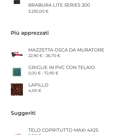
BRABURA LITE SERIES 300
3.230,00
€
Più apprezzati
MAZZETTA OSCA DA MURATORE
Fascia
22,90
€
-
26,70
€
di
prezzo:
GRIGLIE IN PVC CON TELAIO
da
Fascia
5,00
€
-
72,90
€
22,90 €
di
a
prezzo:
26,70 €
LAPILLO
da
4,00
€
5,00 €
a
72,90 €
Suggeriti
TELO COPRITUTTO MAXI 4X25