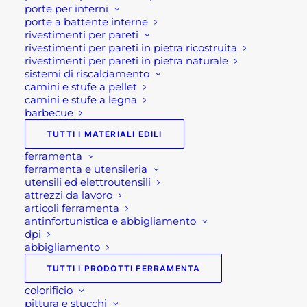
porte per interni
Se per qualsiasi ragione non riuscissi a
porte a battente interne
rivestimenti per pareti
completare l’ordine o avessi dei dubbi prima di
rivestimenti per pareti in pietra ricostruita
effettuare il pagamento contattaci dalle 09 alle 12
rivestimenti per pareti in pietra naturale
e dalle 14 alle 17, ti offriremo tutto il supporto
sistemi di riscaldamento
camini e stufe a pellet
necessario per aiutarti nella procedura di
camini e stufe a legna
acquisto! Oppure scrivi una mail a
barbecue
shop@rotacommerciale.it
TUTTI I MATERIALI EDILI
ferramenta
ferramenta e utensileria
2 disponibili
utensili ed elettroutensili
attrezzi da lavoro
articoli ferramenta
SALOTTO
antinfortunistica e abbigliamento
AGGIUNGI AL CARRELLO
IN
dpi
CORDA
abbigliamento
DA
SKU
AT804324-TAUP
TUTTI I PRODOTTI FERRAMENTA
GIARDINO
Categorie
ARREDAMENTO GIARDINO:
colorificio
ALMERIA
pittura e stucchi
MOBILI E SALOTTI DA