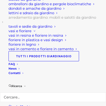
100x60x30 cm. Pertanto, questo incantevole
ombrelloni da giardino e pergole bioclimatiche
dondoli e amache da giardino
salotto può ospitare fino a 5 persone sedute (3P).
lettini e sdraio da giardino
arredamento giardino: mobili e salotti da giardino
Certamente la componente estetica è ricercata e
grazie alla corda, alla tonalità del taupe che risalta
tavoli e sedie da giardino
vasi e fioriere
sui cuscini grigio chiaro, che lo rende dal punto
vasi in resina e fioriere in resina
estetico impareggiabile!
fioriere in plastica e vasi design
fioriere in legno
Infine, questo salotto per giardino da esterno in
vasi in cemento e fioriere in cemento
corda Almerida 3P di buona qualità, pratico, facile
TUTTI I PRODOTTI GIARDINAGGIO
da pulire, resistente agli agenti atmosferici.
FAQ
News
Caratteristiche tecniche:
Contatti
Dimensioni: Divano: cm 210x86x75 Poltrona: cm
Ricerca
85x86x75 Tavolino: cm 100x60x30
Colore: taupe marrone talpa, cuscini grigio chiaro
Stile: moderno