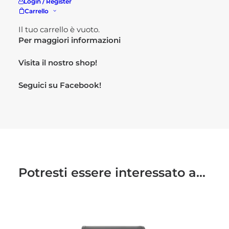
Login / Register
Materiale: alluminio, corda
Carrello
tavolino con piano in vetro
Il tuo carrello è vuoto.
Per maggiori informazioni
Visita il nostro
shop!
Seguici su
Facebook!
Potresti essere interessato a...