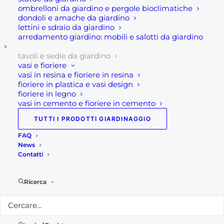
alluminio, disponibile in quattro diverse colorazioni
ombrelloni da giardino e pergole bioclimatiche
antracite, bianco, tortora, taupe (marrone talpa).
dondoli e amache da giardino
lettini e sdraio da giardino
arredamento giardino: mobili e salotti da giardino
Questo complemento di Arredo Giardino misura
200 x 110 cm nella sua versione chiusa, mentre
tavoli e sedie da giardino
nella versione estesa raggiunge anche i 300 cm;
vasi e fioriere
vasi in resina e fioriere in resina
per una altezza di 75 cm.
fioriere in plastica e vasi design
fioriere in legno
Inoltre, la struttura di questo tavolo allungabile da
vasi in cemento e fioriere in cemento
esterno è completamente in alluminio verniciato
TUTTI I PRODOTTI GIARDINAGGIO
sempre in tonalità neutre che si intonano
FAQ
perfettamente con tantissimi spazi, ambienti e
News
altri complementi d’arredo.
Contatti
Soprattutto, questo tavolo da giardino marrone
Ricerca
taupe 200/300 , è pratico robusto e leggero.
L’apertura a libro permette una facile estensione
dello stesso, permettendo, ad ogni modo, un posto