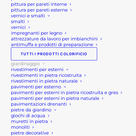
pittura per pareti interne
GIARDINAGGIO
,
VASI E
pittura per pareti esterne
FIORIERE
,
VASI IN CEMENTO E
vernici e smalti
smalti
FIORIERE IN CEMENTO
vernici
Brand
KAM
impregnanti per legno
attrezzature da lavoro per imbianchini
antimuffa e prodotti di preparazione
TUTTI I PRODOTTI COLORIFICIO
giardinaggio
rivestimenti per esterni
rivestimenti in pietra ricostruita
rivestimenti in pietra naturale
Descrizione
pavimenti per esterno
pavimenti per esterni in pietra ricostruita e gres
pavimenti per esterni in pietra naturale
Vaso ornamentale da esterno
pavimentazioni drenanti
Basodino
pietre da giardino
giochi di acqua
muretti in pietra
Vaso ornamentale da esterno modello Basodino,
monoliti
in cemento. Si tratta dunque, di un vaso a forma di
pietre decorative