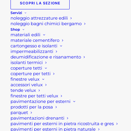
SCOPRI LA SEZIONE
Servizi
Vaso ornamentale da
noleggio attrezzature edili
esterno Basodino
noleggio bagni chimici bergamo
Shop
materiali edili
Vaso ornamentale da esterno modello
materiale cementifero
cartongesso e isolanti
Basodino. Calice in cemento e granulato di
impermeabilizzanti
marmo.
deumidificazione e risanamento
isolanti termici
coperture tetti
Caratteristiche tecniche:
coperture per tetti
finestre velux
Peso:96 kg
accessori velux
tende velux
Dimensioni: 72 × 72 × 70 cm
finestre per tetti velux
Materiale: Cemento
pavimentazione per esterni
Ambiente: Giardino, Terrazzo
prodotti per la posa
parquet
Finitura: Anticato
pavimentazioni drenanti
Colore: Grigio
pavimenti per esterni in pietra ricostruita e gres
pavimenti per esterni in pietra naturale