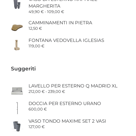
MARGHERITA
Fascia
49,90
€
-
109,00
€
di
prezzo:
CAMMINAMENTI IN PIETRA
da
12,50
€
49,90 €
a
109,00 €
FONTANA VEDOVELLA IGLESIAS
119,00
€
Suggeriti
LAVELLO PER ESTERNO Q MADRID XL
Fascia
212,00
€
-
239,00
€
di
prezzo:
DOCCIA PER ESTERNO URANO
da
600,00
€
212,00 €
a
239,00 €
VASO TONDO MAXIME SET 2 VASI
127,00
€