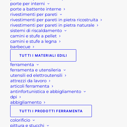
porte per interni
Se per qualsiasi ragione non riuscissi a
porte a battente interne
completare l’ordine o avessi dei dubbi prima di
rivestimenti per pareti
effettuare il pagamento contattaci dalle 09 alle 12
rivestimenti per pareti in pietra ricostruita
rivestimenti per pareti in pietra naturale
e dalle 14 alle 17, ti offriremo tutto il supporto
sistemi di riscaldamento
necessario per aiutarti nella procedura di
camini e stufe a pellet
acquisto!
camini e stufe a legna
barbecue
Oppure scrivi una mail a
TUTTI I MATERIALI EDILI
shop@rotacommerciale.it
ferramenta
ferramenta e utensileria
utensili ed elettroutensili
Disponibile su ordinazione
attrezzi da lavoro
articoli ferramenta
antinfortunistica e abbigliamento
VASO
dpi
AGGIUNGI AL CARRELLO
abbigliamento
ORNAMENTALE
BASODINO
TUTTI I PRODOTTI FERRAMENTA
quantità
SKU
GV02BASO
colorificio
pittura e stucchi
Categorie
ARREDO GIARDINO
,