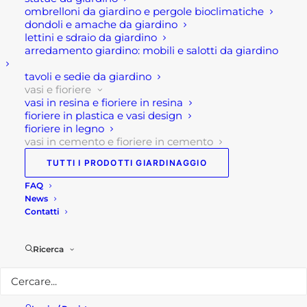
colorazione del grigio.
ombrelloni da giardino e pergole bioclimatiche
dondoli e amache da giardino
Caratteristiche tecniche:
lettini e sdraio da giardino
arredamento giardino: mobili e salotti da giardino
Peso:96 kg
tavoli e sedie da giardino
Dimensioni: 72 × 72 × 70 cm
vasi e fioriere
Materiale: Cemento
vasi in resina e fioriere in resina
fioriere in plastica e vasi design
Ambiente: Giardino, Terrazzo
fioriere in legno
Finitura: Anticato
vasi in cemento e fioriere in cemento
Colore: Grigio
TUTTI I PRODOTTI GIARDINAGGIO
FAQ
News
Contatti
Per maggiori informazioni
Visita il nostro
shop!
Ricerca
Seguici su
Facebook!