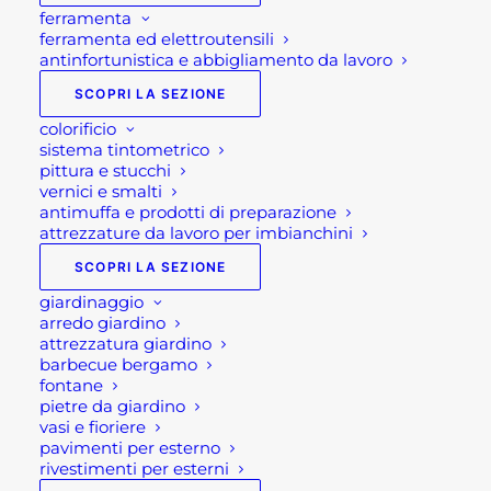
ferramenta
ferramenta ed elettroutensili
antinfortunistica e abbigliamento da lavoro
SCOPRI LA SEZIONE
colorificio
sistema tintometrico
pittura e stucchi
vernici e smalti
antimuffa e prodotti di preparazione
attrezzature da lavoro per imbianchini
SCOPRI LA SEZIONE
giardinaggio
arredo giardino
attrezzatura giardino
VASO ORNAMENTALE
barbecue bergamo
fontane
BASODINO
pietre da giardino
vasi e fioriere
pavimenti per esterno
rivestimenti per esterni
116,00
€