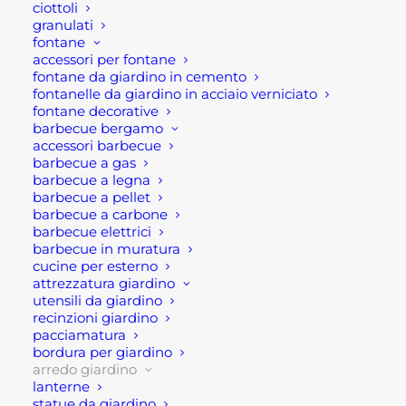
ciottoli
calice, decorato con un fregio classico ed elegante.
granulati
fontane
Infatti, questo vaso decorativo, ben si presta ad
accessori per fontane
arredare antiche ville d’epoca, giardini classici,
fontane da giardino in cemento
fontanelle da giardino in acciaio verniciato
conferendo allo spazio e all’ambiente una classica
fontane decorative
ed intramontabile eleganza.
barbecue bergamo
accessori barbecue
barbecue a gas
Pertanto, si tratta di un vaso in cemento a calice,
barbecue a legna
eterno, che non passa mai di moda, poichè si ispira
barbecue a pellet
alle creazioni antiche attraverso il suo decoro e
barbecue a carbone
barbecue elettrici
fregio morbido e elaborato.
barbecue in muratura
cucine per esterno
Inoltre, questo vaso modello Basodino è
attrezzatura giardino
abbastanza alto per il suo genere. Infatti, misura
utensili da giardino
recinzioni giardino
72x72x70 cm ed ha un peso di ben 96 kg, essendo
pacciamatura
fatto da cemento e granulato di marmo.
bordura per giardino
arredo giardino
Disponibile nella finitura anticata e nella
lanterne
statue da giardino