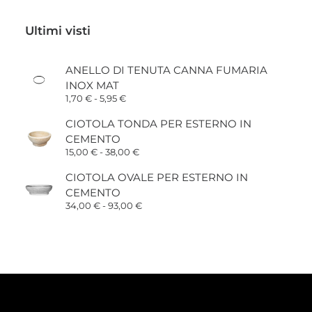
Ultimi visti
ANELLO DI TENUTA CANNA FUMARIA
INOX MAT
Fascia
1,70
€
-
5,95
€
di
prezzo:
CIOTOLA TONDA PER ESTERNO IN
da
CEMENTO
1,70 €
a
Fascia
15,00
€
-
38,00
€
5,95 €
di
prezzo:
CIOTOLA OVALE PER ESTERNO IN
da
CEMENTO
15,00 €
a
Fascia
34,00
€
-
93,00
€
38,00 €
di
prezzo:
da
34,00 €
a
93,00 €