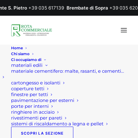
nte S. Pietro
+39 035 617139
Brembate di Sopra
+39 035 620
Home
Chi siamo
Ci occupiamo di
materiali edili
materiale cementifero: malte, rasanti, e cementi…
cartongesso e isolanti
coperture tetti
Sistemi anticaduta. I
finestre per tetti
pavimentazione per esterni
DPI essenziali: I
porte per interni
ringhiere in acciaio
collegamenti.
rivestimenti per pareti
sistemi di riscaldamento a legna e pellet
SCOPRI LA SEZIONE