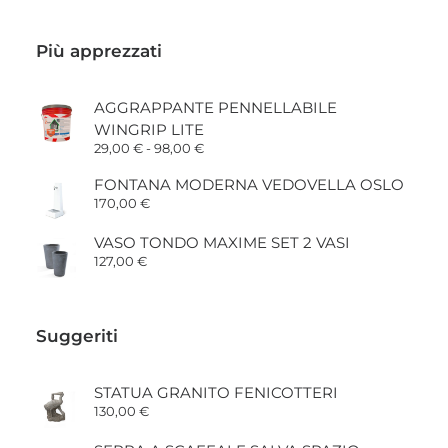
Più apprezzati
AGGRAPPANTE PENNELLABILE
WINGRIP LITE
Fascia
29,00
€
-
98,00
€
di
prezzo:
FONTANA MODERNA VEDOVELLA OSLO
da
170,00
€
29,00 €
a
98,00 €
VASO TONDO MAXIME SET 2 VASI
127,00
€
Suggeriti
STATUA GRANITO FENICOTTERI
130,00
€