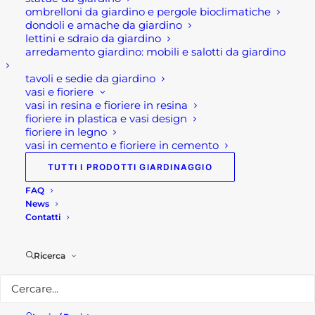
della zona di lavoro così da ridurre al minimo il
ombrelloni da giardino e pergole bioclimatiche
dondoli e amache da giardino
rischio derivante dalla caduta stessa.
lettini e sdraio da giardino
arredamento giardino: mobili e salotti da giardino
Dispositivi retrattili
tavoli e sedie da giardino
vasi e fioriere
I dispositivi retrattili sono collegamenti che si
vasi in resina e fioriere in resina
utilizzano quando il raggio operativo concesso dai
fioriere in plastica e vasi design
fioriere in legno
cordini non sia sufficiente. Infatti questi dpi
vasi in cemento e fioriere in cemento
modificano automaticamente la lunghezza di
TUTTI I PRODOTTI GIARDINAGGIO
collegamento e dunque bloccano ogni
movimento che superi 1,50 m/sec consentendo
FAQ
News
ampia mobilità.
Contatti
Pertanto il loro funzionamento non dipende dal
peso della persona collegata in quanto agiscono
Ricerca
rilevando la velocità del movimento di caduta.
Inoltre è necessario sapere che questi dispositivi