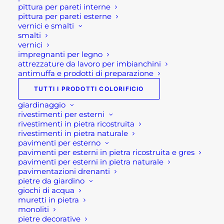
doppia sicurezza sono a bloccaggio
pittura per pareti interne
pittura per pareti esterne
automatico con sicura contro le aperture
vernici e smalti
involontarie.
smalti
vernici
Inoltre i connettori possono essere realizzati in
impregnanti per legno
attrezzature da lavoro per imbianchini
lega leggera o in acciaio e possiedono specifiche
antimuffa e prodotti di preparazione
caratteristiche di resistenza meccanica.
TUTTI I PRODOTTI COLORIFICIO
Infine sono disciplinati dalla Normativa UNI EN
giardinaggio
362, che ne descrive finalità e modalità d’uso,
rivestimenti per esterni
rivestimenti in pietra ricostruita
specificando i requisiti.
rivestimenti in pietra naturale
pavimenti per esterno
Cordini di sicurezza con
pavimenti per esterni in pietra ricostruita e gres
pavimenti per esterni in pietra naturale
assorbitore
pavimentazioni drenanti
pietre da giardino
I cordini di sicurezza con assorbitore sono
giochi di acqua
muretti in pietra
disciplinati dalla norma UNI EN 354. Essi sono
monoliti
fondamentali per il collegamento tra il punto di
pietre decorative