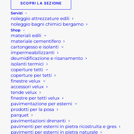
SCOPRI LA SEZIONE
anticaduta.
In particolar modo dei collegamenti.
Servizi
noleggio attrezzature edili
I collegamenti sono, come evidenzia il nome
noleggio bagni chimici bergamo
stesso, i dispositivi di protezione individuale che
Shop
collegano il punti d’ancoraggio alla imbracatura.
materiali edili
materiale cementifero
Ovviamente come si può dedurre anche questi
cartongesso e isolanti
dpi sono fondamentali e necessari per dei ottimi
impermeabilizzanti
sistemi anticaduta.
deumidificazione e risanamento
isolanti termici
coperture tetti
Le tipologie
coperture per tetti
finestre velux
accessori velux
Questo tipo di dispositivo può essere suddiviso in
tende velux
tre categorie: Connettori, cordini di sicurezza con
finestre per tetti velux
assorbitore, dispositivi retrattili e collegamenti
pavimentazione per esterni
prodotti per la posa
scorrevoli.
parquet
pavimentazioni drenanti
Connettori
pavimenti per esterni in pietra ricostruita e gres
pavimenti per esterni in pietra naturale