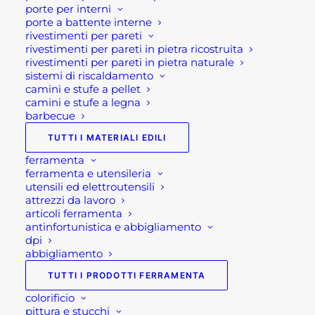
porte per interni
I Connettori sono quei dpi di collegamento e sono
porte a battente interne
vengono utilizzati allo scopo di collegare tra di
rivestimenti per pareti
rivestimenti per pareti in pietra ricostruita
loro i fari componenti di un sistema di
rivestimenti per pareti in pietra naturale
anticaduta, in modo che non sia possibile il loro
sistemi di riscaldamento
distacco accidentale. Dunque per evitare questo
camini e stufe a pellet
camini e stufe a legna
distacco accidentale si devono aprire con due soli
barbecue
movimenti consecutivi e intenzionali.
TUTTI I MATERIALI EDILI
Per tale motivo sono essenzialmente dei
ferramenta
ferramenta e utensileria
moschettoni con forma ed apertura diverse ,
utensili ed elettroutensili
oppure con vari tipi di blocco ad esempio le pinze.
attrezzi da lavoro
Nel caso dei moschettoni le differenti misure sono
articoli ferramenta
antinfortunistica e abbigliamento
necessarie per adattarsi ai diversi punti
dpi
d’ancoraggio. Inoltre è importante notare che i
abbigliamento
moschettoni con chiusure a ghiera devono essere
TUTTI I PRODOTTI FERRAMENTA
bloccati chiudendo la ghiera, mentre i
colorificio
moschettoni con chiusure “twist lock” e quelli a
pittura e stucchi