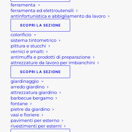
Home
Materiali edili
ferramenta
Sistemi anticaduta. I DPI essenziali: I collegamenti.
ferramenta ed elettroutensili
antinfortunistica e abbigliamento da lavoro
SCOPRI LA SEZIONE
colorificio
sistema tintometrico
pittura e stucchi
vernici e smalti
antimuffa e prodotti di preparazione
attrezzature da lavoro per imbianchini
SCOPRI LA SEZIONE
Sistemi anticaduta. I DPI
giardinaggio
arredo giardino
essenziali: I
attrezzatura giardino
barbecue bergamo
collegamenti.
fontane
pietre da giardino
In questo articolo, tratteremo in particolar modo
vasi e fioriere
pavimenti per esterno
dei DPI essenziali (
dispositivi di protezione
rivestimenti per esterni
individuale
) che formano dei corretti
sistemi