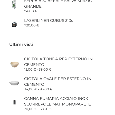
SERRA A SCAFFALE SALVA SPAZIO
GRANDE
94,00
€
LASERLINER CUBUS 310s
720,00
€
Ultimi visti
CIOTOLA TONDA PER ESTERNO IN
CEMENTO
Fascia
15,00
€
-
38,00
€
di
prezzo:
CIOTOLA OVALE PER ESTERNO IN
da
CEMENTO
15,00 €
a
Fascia
34,00
€
-
93,00
€
38,00 €
di
prezzo:
CANNA FUMARIA ACCIAIO INOX
da
SCORREVOLE MAT MONOPARETE
34,00 €
a
Fascia
20,00
€
-
58,20
€
93,00 €
di