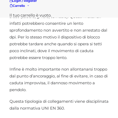
Login / Register
non devono essere assolutamente utilizzati
Carrello
quando si operi al di sopra di mucchi di materiale
Il tuo carrello è vuoto.
sfuso (sabbia, ghiaia, terriccio). Questi materiali
infatti potrebbero consentire un lento
sprofondamento non avvertito e non arrestato dal
dpi. Per lo stesso motivo il dispositivo di blocco
potrebbe tardare anche quando si opera si tetti
poco inclinati, dove il movimento di caduta
potrebbe essere troppo lento.
Infine è molto importante non allontanarsi troppo
dal punto d’ancoraggio, al fine di evitare, in caso di
caduta improvvisa, il dannoso movimento a
pendolo.
Questa tipologia di collegamenti viene disciplinata
dalla normativa UNI EN 360.