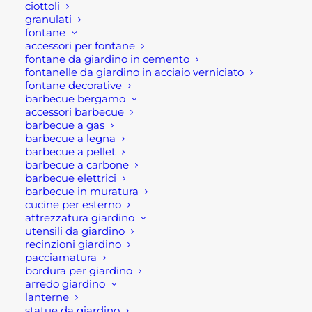
ancoraggio e l’anello previsto appositamente
ciottoli
granulati
dalla imbracatura.
fontane
accessori per fontane
Soprattutto e al fine di evitare cadute con altezze
fontane da giardino in cemento
fontanelle da giardino in acciaio verniciato
eccessive, hanno una lunghezza di 2 m. Inoltre
fontane decorative
devono essere dotati di un dispositivo di
barbecue bergamo
assorbimento d’energia conforme alla normativa.
accessori barbecue
barbecue a gas
Infatti lo scopo dell’assorbitore sarà quello di
barbecue a legna
dissipare l’energia cinetica sviluppata dalla caduta
barbecue a pellet
e ridurre la forza d’arresto.
barbecue a carbone
barbecue elettrici
barbecue in muratura
Infatti importante evidenziare che in caso di carico
cucine per esterno
dinamico l’assorbitore si allunga sino ad un
attrezzatura giardino
massimo di 1,75 m e tale allungamento
utensili da giardino
recinzioni giardino
incrementa il tirante d’aria libero da aversi
pacciamatura
obbligatoriamente al di sotto della zona di lavoro.
bordura per giardino
arredo giardino
Dunque è di fondamentale importanza cercare di
lanterne
utilizzare un punto d’ancoraggio posto al di sopra
statue da giardino