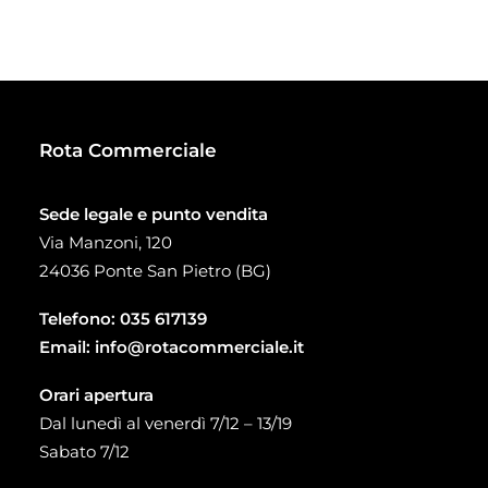
prezzo:
da
20,00 €
a
58,20 €
Rota Commerciale
Sede legale e punto vendita
Via Manzoni, 120
24036 Ponte San Pietro (BG)
Telefono:
035 617139
Email:
info@rotacommerciale.it
Orari apertura
Dal lunedì al venerdì 7/12 – 13/19
Sabato 7/12