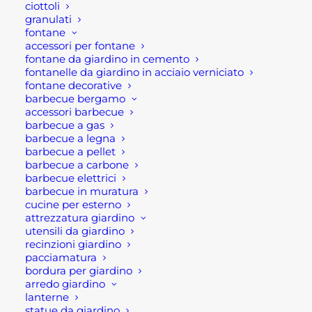
ambiente moderno o etnico in tal caso
ciottoli
granulati
meglio optare per dei modelli come il
fontane
Kerala
,
Oslo
o
Jaipur
.
accessori per fontane
fontane da giardino in cemento
Inoltre sul mercato ce ne sono davvero
fontanelle da giardino in acciaio verniciato
fontane decorative
tantissimi modelli. Da quelle minimal a
barbecue bergamo
quelle classiche, dalle
in metallo e
accessori barbecue
vetro
alle
lanterne effetto legno.
E
barbecue a gas
barbecue a legna
ognuno di questi modelli se allestiti nel
barbecue a pellet
modo giusto diventano delle bellissime e
barbecue a carbone
uniche lanterne di Natale.
barbecue elettrici
barbecue in muratura
cucine per esterno
Le
lanterne natalizie
, infatti occupano
attrezzatura giardino
poco spazio e creano un bell'effetto,
utensili da giardino
ricreando un’atmosfera intima e
recinzioni giardino
pacciamatura
accogliente. Si possono posizionare su
bordura per giardino
un davanzale, vicino al caminetto,
arredo giardino
lanterne
oppure accanto all'albero di Natale.
statue da giardino