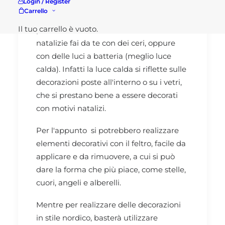
Login / Register
resto degli addobbi natalizi (es. palline di
Carrello
Natale oro con nastro in raso oro). Si
Il tuo carrello è vuoto.
potrebbe anche illuminare le lanterne
natalizie fai da te con dei ceri, oppure
con delle luci a batteria (meglio luce
calda). Infatti la luce calda si riflette sulle
decorazioni poste all'interno o su i vetri,
che si prestano bene a essere decorati
con motivi natalizi.
Per l'appunto si potrebbero realizzare
elementi decorativi con il feltro, facile da
applicare e da rimuovere, a cui si può
dare la forma che più piace, come stelle,
cuori, angeli e alberelli.
Mentre per realizzare delle decorazioni
in stile nordico, basterà utilizzare