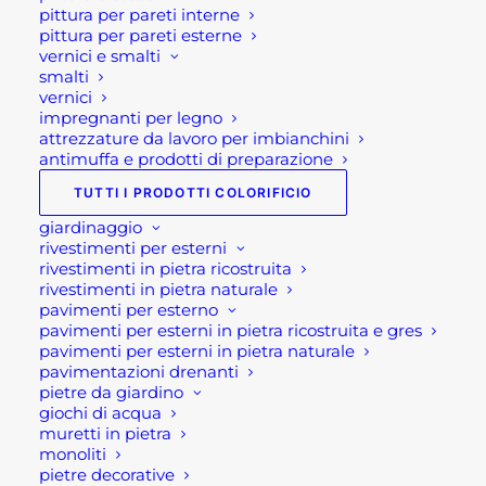
pittura per pareti interne
magica e intramontabile lanterna di
pittura per pareti esterne
Natale.
vernici e smalti
smalti
vernici
Dunque tutte le tipologie di lanterne si
impregnanti per legno
prestano a diventare natalizie, pertanto
attrezzature da lavoro per imbianchini
la valutazione opportuna da fare, nel
antimuffa e prodotti di preparazione
momento dell'acquisto, è quella di
TUTTI I PRODOTTI COLORIFICIO
scegliere in base al proprio ambiente e
giardinaggio
in base alle decorazioni di Natale già
rivestimenti per esterni
rivestimenti in pietra ricostruita
acquistate.
rivestimenti in pietra naturale
pavimenti per esterno
Per tanto se il nostro stile seguirà la linea
pavimenti per esterni in pietra ricostruita e gres
del shabby chic, oppure nel caso vi sia un
pavimenti per esterni in pietra naturale
pavimentazioni drenanti
ambiente classico con degli addobbi
pietre da giardino
natalizi tradizionali, le lanterne ideali
giochi di acqua
saranno simili ai modelli
Arles
o
muretti in pietra
monoliti
Monastir.
Mentre se abbiamo un
pietre decorative