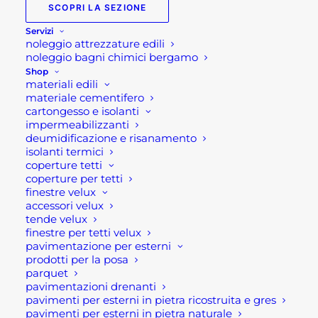
SCOPRI LA SEZIONE
Lanterna Natale . Quali
Servizi
modelli scegliere e
noleggio attrezzature edili
come creare
noleggio bagni chimici bergamo
un'atmosfera natalizia
Shop
materiali edili
materiale cementifero
cartongesso e isolanti
Lanterna di
impermeabilizzanti
Natale. Quali
deumidificazione e risanamento
isolanti termici
modelli scegliere e
coperture tetti
coperture per tetti
come creare
finestre velux
accessori velux
un'atmosfera
tende velux
natalizia.
finestre per tetti velux
pavimentazione per esterni
prodotti per la posa
Una classica lanterna, nel periodo
parquet
pavimentazioni drenanti
natalizio può tramutarsi in una
pavimenti per esterni in pietra ricostruita e gres
bellissima lanterna di Natale (o lanterna
pavimenti per esterni in pietra naturale