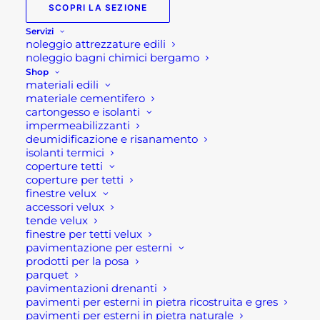
SCOPRI LA SEZIONE
BARBECUE QUALE
Servizi
SCEGLIERE? GAS,
noleggio attrezzature edili
LEGNA, CARBONE,
noleggio bagni chimici bergamo
PELLET O ELETTRICO?
Shop
materiali edili
materiale cementifero
cartongesso e isolanti
Barbecue quale
impermeabilizzanti
scegliere? Gas,
deumidificazione e risanamento
isolanti termici
legna, carbone,
coperture tetti
coperture per tetti
pellet, o elettrico?
finestre velux
accessori velux
tende velux
Come scegliere il tipo di
finestre per tetti velux
pavimentazione per esterni
alimentazione del
prodotti per la posa
barbecue perfette per
parquet
pavimentazioni drenanti
te!!
pavimenti per esterni in pietra ricostruita e gres
pavimenti per esterni in pietra naturale