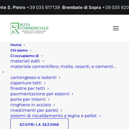
nte S. Pietro
+39 035 617139
Brembate di Sopra
+39 035 620
Home
Chi siamo
Ci occupiamo di
materiali edili
materiale cementifero: malte, rasanti, e cementi…
cartongesso e isolanti
coperture tetti
finestre per tetti
pavimentazione per esterni
porte per interni
pellet
ringhiere in acciaio
rivestimenti per pareti
sistemi di riscaldamento a legna e pellet
SCOPRI LA SEZIONE