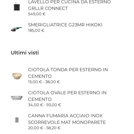
LAVELLO PER CUCINA DA ESTERNO
GRLLR CONNECT
549,00
€
SMERIGLIATRICE G23MR HIKOKI
185,00
€
Ultimi visti
CIOTOLA TONDA PER ESTERNO IN
CEMENTO
Fascia
15,00
€
-
38,00
€
di
prezzo:
CIOTOLA OVALE PER ESTERNO IN
da
CEMENTO
15,00 €
a
Fascia
34,00
€
-
93,00
€
38,00 €
di
prezzo:
CANNA FUMARIA ACCIAIO INOX
da
SCORREVOLE MAT MONOPARETE
34,00 €
a
Fascia
20,00
€
-
58,20
€
93,00 €
di