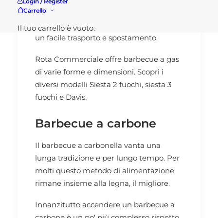
Login / Register
Carrello
solitamente il vano porta bombola,
mentre le ruote poste in basso permetto
Il tuo carrello è vuoto.
un facile trasporto e spostamento.
Rota Commerciale offre barbecue a gas
di varie forme e dimensioni. Scopri i
diversi modelli
Siesta
2 fuochi, siesta 3
fuochi e Davis.
Barbecue a carbone
Il barbecue a carbonella vanta una
lunga tradizione e per lungo tempo. Per
molti questo metodo di alimentazione
rimane insieme alla legna, il migliore.
Innanzitutto accendere un barbecue a
carbone è un po' più complesso rispetto