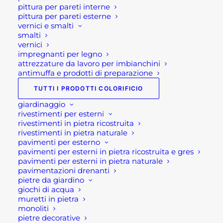
tipologia di barbecue. Scopri qual è il
pittura per pareti interne
pittura per pareti esterne
tipo di elettrodomestico più adatto a te!
vernici e smalti
smalti
Esistono diverse scuole di pensiero a
vernici
riguardo ma una tipologia di barbecue
impregnanti per legno
attrezzature da lavoro per imbianchini
non è necessariamente migliore
antimuffa e prodotti di preparazione
dell’altra, dal momento che entrambe
TUTTI I PRODOTTI COLORIFICIO
presentano caratteristiche differenti,
giardinaggio
vantaggi e svantaggi.
rivestimenti per esterni
rivestimenti in pietra ricostruita
Ogni barbecue può cuocere diversi
rivestimenti in pietra naturale
alimenti, tra cui carni e ortaggi, ma con
pavimenti per esterno
pavimenti per esterni in pietra ricostruita e gres
risultati diversi. Infatti, gli aspetti che
pavimenti per esterni in pietra naturale
bisogna considerare vanno oltre le
pavimentazioni drenanti
semplici preferenze culinarie, perché
pietre da giardino
giochi di acqua
nella scelta di questi apparecchi
muretti in pietra
rientrano valutazioni di carattere pratico,
monoliti
ed economico.
pietre decorative