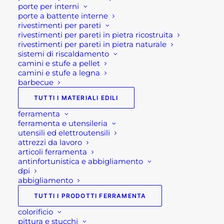
Tutti amano le grigliate all'aria aperta in
porte per interni
porte a battente interne
compagnia di amici, e da molti anni si
rivestimenti per pareti
può definire l'amore per le grigliate una
rivestimenti per pareti in pietra ricostruita
vera e propria passione! Barbecue a gas,
rivestimenti per pareti in pietra naturale
sistemi di riscaldamento
legna, pellet, carbone o elettrico non
camini e stufe a pellet
cambia nulla, il barbecue rimane
camini e stufe a legna
sempre una passione!!
barbecue
TUTTI I MATERIALI EDILI
Ma per coloro che vogliono approcciarsi
ferramenta
a questa passione e hobby per la prima
ferramenta e utensileria
volta, la domanda primaria e iniziale
utensili ed elettroutensili
rimane sempre la stessa. Quale tipologia
attrezzi da lavoro
articoli ferramenta
di barbecue scegliere?
antinfortunistica e abbigliamento
dpi
Qualunque cosa tu scelga, ogni tipo di
abbigliamento
elettrodomestico ha i suoi vantaggi
TUTTI I PRODOTTI FERRAMENTA
unici. Di seguito, esamineremo
colorificio
brevemente alcuni dei vantaggi di ogni
pittura e stucchi