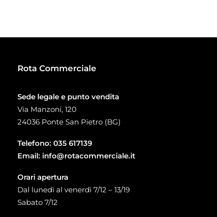
prezzo:
da
20,00 €
a
58,20 €
Rota Commerciale
Sede legale e punto vendita
Via Manzoni, 120
24036 Ponte San Pietro (BG)
Telefono:
035 617139
Email:
info@rotacommerciale.it
Orari apertura
Dal lunedì al venerdì 7/12 – 13/19
Sabato 7/12