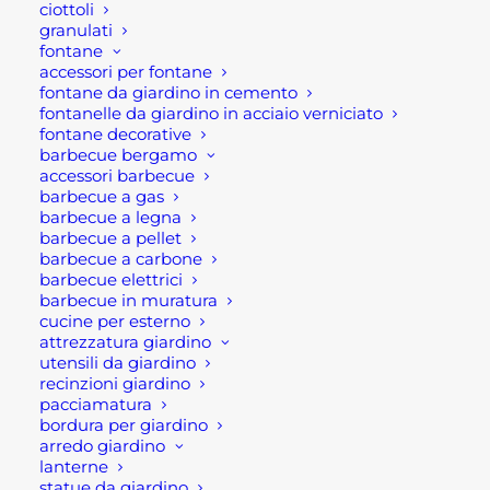
ciottoli
granulati
Barbecue a gas
fontane
accessori per fontane
fontane da giardino in cemento
Il barbecue a gas si caratterizzano
fontanelle da giardino in acciaio verniciato
decimante per la sua facilità d'uso.
fontane decorative
Infatti, questa tipologia di prodotti è
barbecue bergamo
accessori barbecue
soprattutto facile da accendere in un
barbecue a gas
tempo minimo. In aggiunta, con
barbecue a legna
l'utilizzo di un bbq a gas, grazie al
barbecue a pellet
barbecue a carbone
coperchio, si può ottenere una
barbecue elettrici
temperatura abbastanza precisa,
barbecue in muratura
cucine per esterno
costante, e controllata, riparandola da
attrezzatura giardino
freddo e vento. inoltre, si ha il pieno
utensili da giardino
controllo della fiamma e della
recinzioni giardino
pacciamatura
temperatura grazie ai pulsanti di
bordura per giardino
controllo.
arredo giardino
lanterne
Tuttavia, questo tipo di barbecue non
statue da giardino