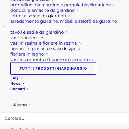
ombrelloni da giardino e pergole bioclimatiche
sarà mai caldo come un barbecue a
dondoli e amache da giardino
carbonella, legna o pellet. Infatti, la
lettini e sdraio da giardino
temperatura massima di un barbecue a
arredamento giardino: mobili e salotti da giardino
gas è compresa tra 200 e 250 °C.
tavoli e sedie da giardino
vasi e fioriere
Al contrario dei modelli a carbonella, i
vasi in resina e fioriere in resina
fioriere in plastica e vasi design
bbq a gas difficilmente producono fumo
fioriere in legno
o sostante inquinanti. E in aggiunta sono
vasi in cemento e fioriere in cemento
decisamente più pratici nella pulizia.
TUTTI I PRODOTTI GIARDINAGGIO
Infatti, non vi è l rimozione della cenere,
FAQ
e tutto ciò che occorre fare è pulire a
News
fondo le griglie e, occasionalmente,
Contatti
anche i tuoi bruciatori a gas.
Ricerca
Solitamente, sono modelli venduti
modelli per esterno completi di mobili e
laterali d'appoggio, a 2/3/4 o più fuochi.
Al di sotto del mobile di appoggio vi è