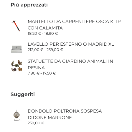
Più apprezzati
MARTELLO DA CARPENTIERE OSCA KLIP
CON CALAMITA
Fascia
18,20
€
-
18,90
€
di
prezzo:
LAVELLO PER ESTERNO Q MADRID XL
da
Fascia
212,00
€
-
239,00
€
18,20 €
di
a
prezzo:
18,90 €
STATUETTE DA GIARDINO ANIMALI IN
da
212,00 €
RESINA
a
Fascia
7,90
€
-
17,50
€
239,00 €
di
prezzo:
da
7,90 €
Suggeriti
a
17,50 €
DONDOLO POLTRONA SOSPESA
DIDONE MARRONE
259,00
€