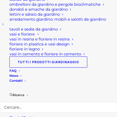
ombrelloni da giardino e pergole bioclimatiche
Seguici su
Facebook!
dondoli e amache da giardino
lettini e sdraio da giardino
arredamento giardino: mobili e salotti da giardino
tavoli e sedie da giardino
vasi e fioriere
vasi in resina e fioriere in resina
fioriere in plastica e vasi design
fioriere in legno
vasi in cemento e fioriere in cemento
Potresti essere interessato a...
TUTTI I PRODOTTI GIARDINAGGIO
FAQ
News
Contatti
Ricerca