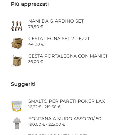
Più apprezzati
NANI DA GIARDINO SET
79,90
€
CESTA LEGNA SET 2 PEZZI
44,00
€
CESTA PORTALEGNA CON MANICI
36,00
€
Suggeriti
SMALTO PER PARETI POKER LAX
Fascia
16,32
€
-
219,60
€
di
prezzo:
FONTANA A MURO ASSO 70/ 50
da
Fascia
190,00
€
-
225,00
€
16,32 €
di
a
prezzo:
219,60 €