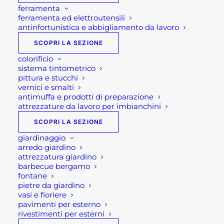
ferramenta
ferramenta ed elettroutensili
antinfortunistica e abbigliamento da lavoro
SCOPRI LA SEZIONE
colorificio
sistema tintometrico
pittura e stucchi
vernici e smalti
antimuffa e prodotti di preparazione
attrezzature da lavoro per imbianchini
SCOPRI LA SEZIONE
giardinaggio
arredo giardino
attrezzatura giardino
CAMMINAMENTI IN
barbecue bergamo
fontane
PIETRA TONDI GOLDEN
pietre da giardino
vasi e fioriere
LEAF
pavimenti per esterno
rivestimenti per esterni