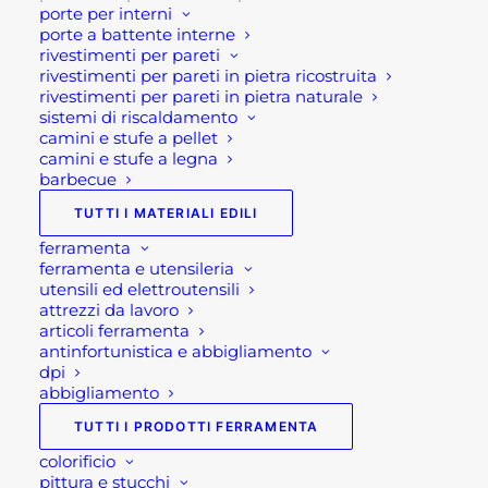
shop@rotacommerciale.it
porte per interni
porte a battente interne
rivestimenti per pareti
rivestimenti per pareti in pietra ricostruita
42 disponibili
rivestimenti per pareti in pietra naturale
sistemi di riscaldamento
camini e stufe a pellet
CAMMINAMENTI
camini e stufe a legna
AGGIUNGI AL CARRELLO
IN
barbecue
PIETRA
TUTTI I MATERIALI EDILI
TONDI
SKU
PV01CMT01
ferramenta
GOLDEN
Categorie
GIARDINAGGIO
,
MATERIALI
ferramenta e utensileria
LEAF
utensili ed elettroutensili
EDILI
,
PAVIMENTAZIONE PER
attrezzi da lavoro
quantità
ESTERNI
,
PAVIMENTI PER
articoli ferramenta
antinfortunistica e abbigliamento
ESTERNI IN PIETRA NATURALE
,
dpi
PAVIMENTI PER ESTERNO
abbigliamento
Brand
GRANULATI ZANDOBBIO
TUTTI I PRODOTTI FERRAMENTA
colorificio
pittura e stucchi