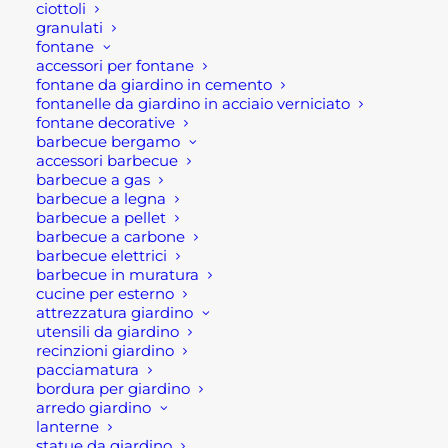
Si tratta di un prodotto soprattutto di qualità,
ciottoli
granulati
essendo in pietra naturale questo tipo di
fontane
pavimentazione per giardini è resistenti agli
accessori per fontane
agenti atmosferici.
fontane da giardino in cemento
fontanelle da giardino in acciaio verniciato
fontane decorative
In aggiunta la forma tonda e circolare, è un
barbecue bergamo
formato classico ed intramontabile dei
accessori barbecue
camminamenti per giardini.
barbecue a gas
barbecue a legna
barbecue a pellet
Realizzati in pietra naturale hanno soprattutto
barbecue a carbone
forme morbide e irregolari possiedo all’incirca ogni
barbecue elettrici
blocco le seguenti dimensioni d.40 x 2-4 h. cm.
barbecue in muratura
cucine per esterno
attrezzatura giardino
Disponibili on line nella tonalità del marrone
utensili da giardino
golden leaf.
recinzioni giardino
pacciamatura
Per maggiori informazioni
bordura per giardino
arredo giardino
lanterne
Visita il nostro
shop!
statue da giardino