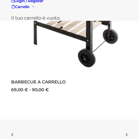
Login / Register
Carrello
Il tuo carrello è vuoto.
Questo
SCEGLI
prodotto
BARBECUE A CARRELLO
ha
più
Fascia
69,00
€
-
90,00
€
varianti.
di
prezzo:
Le
da
opzioni
69,00 €
possono
a
essere
90,00 €
scelte
nella
pagina