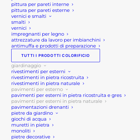
pittura per pareti interne
pittura per pareti esterne
vernici e smalti
smalti
vernici
Descrizione
impregnanti per legno
attrezzature da lavoro per imbianchini
antimuffa e prodotti di preparazione
Camminamenti in pietra tondi
TUTTI I PRODOTTI COLORIFICIO
I camminamenti (pavimenti per giardini) in pietra
giardinaggio
rivestimenti per esterni
tondi sono lastre in pietra dalla forma tonda e
rivestimenti in pietra ricostruita
circolare. Questo tipo di pavimentazione è utile
rivestimenti in pietra naturale
per la creazione di percorsi suggestivi all’interno di
pavimenti per esterno
pavimenti per esterni in pietra ricostruita e gres
giardini, spazi verdi e sabbiosi o ghiaiosi.
pavimenti per esterni in pietra naturale
pavimentazioni drenanti
Infatti questi
pavimenti per giardini
permettono
pietre da giardino
giochi di acqua
di creare dei passaggi al fine di evitare il calpestio
muretti in pietra
del manto erboso o del ghiaietto.
monoliti
pietre decorative