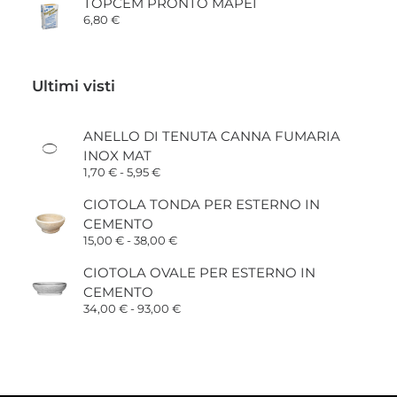
TOPCEM PRONTO MAPEI
da
6,80
€
190,00 €
a
225,00 €
Ultimi visti
ANELLO DI TENUTA CANNA FUMARIA
INOX MAT
Fascia
1,70
€
-
5,95
€
di
prezzo:
CIOTOLA TONDA PER ESTERNO IN
da
CEMENTO
1,70 €
a
Fascia
15,00
€
-
38,00
€
5,95 €
di
prezzo:
CIOTOLA OVALE PER ESTERNO IN
da
CEMENTO
15,00 €
a
Fascia
34,00
€
-
93,00
€
38,00 €
di
prezzo:
da
34,00 €
a
93,00 €