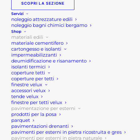
SCOPRI LA SEZIONE
9,90
€
Servizi
noleggio attrezzature edili
noleggio bagni chimici bergamo
Camminamenti in pietra tondi
Shop
materiali edili
Camminamenti in pietra tondi sono lastre in
materiale cementifero
pietra dalla forma circolare.
cartongesso e isolanti
impermeabilizzanti
deumidificazione e risanamento
Diametro 40 cm , h 2-4 cm.
isolanti termici
coperture tetti
Disponibili colore marrone golden leaf.
coperture per tetti
finestre velux
Se per qualsiasi ragione non riuscissi a completare
accessori velux
tende velux
l’ordine o avessi dei dubbi prima di effettuare il
finestre per tetti velux
pagamento contattaci dalle 09 alle 12 e dalle 14
pavimentazione per esterni
alle 17, ti offriremo tutto il supporto necessario per
prodotti per la posa
parquet
aiutarti nella procedura di acquisto!
pavimentazioni drenanti
pavimenti per esterni in pietra ricostruita e gres
Oppure scrivi una mail a
pavimenti per esterni in pietra naturale