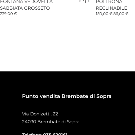
FONTANA VEDOVELLA
POLTRONA
SABBIATA GROSSETO
RECLINABILE
Il
Il
239,00
€
150,00
€
86,00
€
prezzo
pre
originale
att
era:
è:
150,00 €.
86,
Punto vendita Brembate di Sopra
Via Donizetti, 22
24030 Brembate di Sopra
Telefono
035 620161