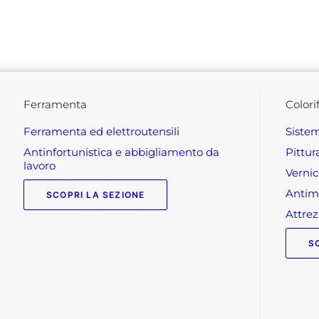
ferramenta
colori
ferramenta ed elettroutensili
siste
antinfortunistica e abbigliamento da
pittu
lavoro
verni
anti
SCOPRI LA SEZIONE
attr
S