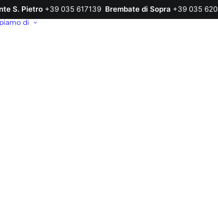
nte S. Pietro
+39 035 617139
Brembate di Sopra
+39 035 620
piamo di