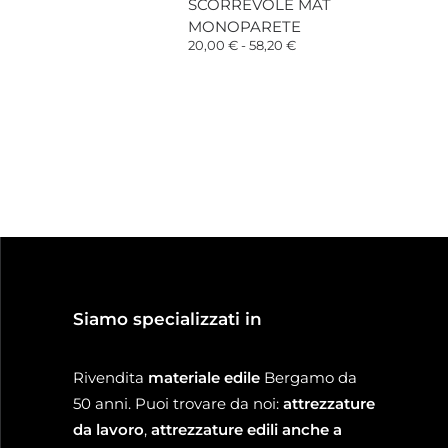
SCORREVOLE MAT
93,00 €
MONOPARETE
Fascia
20,00
€
-
58,20
€
zzo
di
uale
prezzo:
da
00 €.
20,00 €
a
58,20 €
Siamo specializzati in
Rivendita
materiale edile
Bergamo da
50 anni. Puoi trovare da noi:
attrezzature
da lavoro
,
attrezzature edili anche a