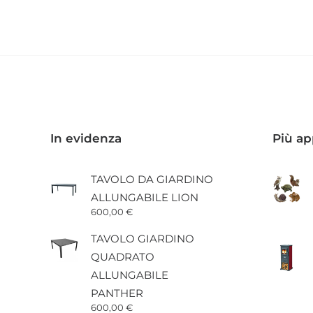
11,80 €
ha
più
varianti.
Le
opzioni
possono
essere
scelte
nella
pagina
In evidenza
Più ap
del
prodotto
TAVOLO DA GIARDINO
ALLUNGABILE LION
600,00
€
TAVOLO GIARDINO
QUADRATO
ALLUNGABILE
PANTHER
600,00
€