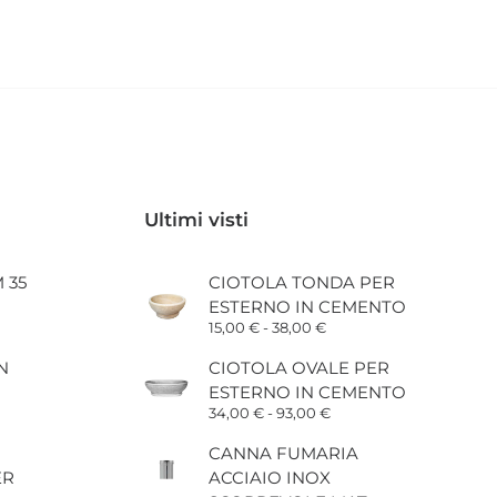
Ultimi visti
 35
CIOTOLA TONDA PER
ESTERNO IN CEMENTO
Fascia
15,00
€
-
38,00
€
di
prezzo:
N
CIOTOLA OVALE PER
da
ESTERNO IN CEMENTO
15,00 €
a
Fascia
34,00
€
-
93,00
€
38,00 €
di
prezzo:
CANNA FUMARIA
da
ER
ACCIAIO INOX
34,00 €
a