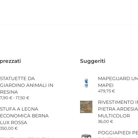
prezzati
Suggeriti
STATUETTE DA
MAPEGUARD UM
GIARDINO ANIMALI IN
MAPEI
479,75
€
RESINA
Fascia
7,90
€
-
17,50
€
RIVESTIMENTO I
di
prezzo:
STUFA A LEGNA
PIETRA ARDESIA
da
ECONOMICA BERNA
MULTICOLOR
7,90 €
a
36,00
€
LUX ROSSA
17,50 €
350,00
€
POGGIAPIEDI P