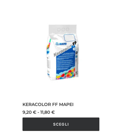
KERACOLOR FF MAPEI
Fascia
9,20
€
-
11,80
€
di
prezzo:
SCEGLI
da
9,20 €
Questo
a
prodotto