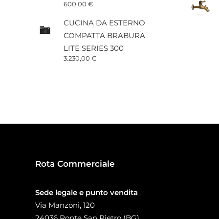
600,00
€
CUCINA DA ESTERNO
COMPATTA BRABURA
LITE SERIES 300
3.230,00
€
Rota Commerciale
Sede legale e punto vendita
Via Manzoni, 120
24036 Ponte San Pietro (BG)