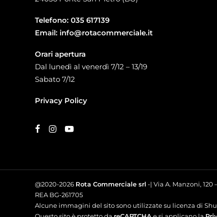
Telefono:
035 617139
Email:
info@rotacommerciale.it
Orari apertura
Dal lunedì al venerdì 7/12 – 13/19
Sabato 7/12
Privacy Policy
@2020-2026
Rota Commerciale srl
-| Via A. Manzoni, 120
REA BG-261705
Alcune immagini del sito sono utilizzate su licenza di Shut
Questo sito è protetto da
reCAPTCHA
e si applicano la
Pri