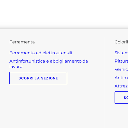
ferramenta
colori
ferramenta ed elettroutensili
siste
antinfortunistica e abbigliamento da
pittu
lavoro
verni
anti
SCOPRI LA SEZIONE
attr
S