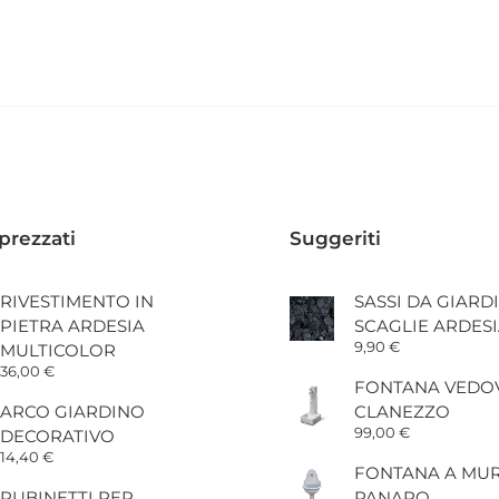
prezzati
Suggeriti
RIVESTIMENTO IN
SASSI DA GIARD
PIETRA ARDESIA
SCAGLIE ARDES
9,90
€
MULTICOLOR
36,00
€
FONTANA VEDO
ARCO GIARDINO
CLANEZZO
99,00
€
DECORATIVO
14,40
€
FONTANA A MU
RUBINETTI PER
PANARO