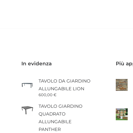
prodotto
ha
più
varianti.
Le
opzioni
possono
essere
scelte
nella
pagina
In evidenza
Più ap
del
prodotto
TAVOLO DA GIARDINO
ALLUNGABILE LION
600,00
€
TAVOLO GIARDINO
QUADRATO
ALLUNGABILE
PANTHER