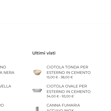
Ultimi visti
INO
CIOTOLA TONDA PER
IA NERA
ESTERNO IN CEMENTO
Fascia
15,00
€
-
38,00
€
di
prezzo:
VELLA
CIOTOLA OVALE PER
da
ESTERNO IN CEMENTO
15,00 €
a
Fascia
34,00
€
-
93,00
€
38,00 €
di
prezzo:
RO
CANNA FUMARIA
da
ACCIAIO INOX
34,00 €