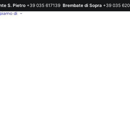
nte S. Pietro
+39 035 617139
Brembate di Sopra
+39 035 620
piamo di