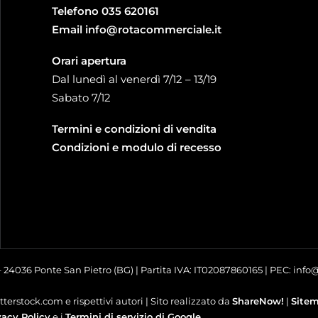
Telefono
035 620161
Email
info@rotacommerciale.it
Orari apertura
Dal lunedì al venerdì 7/12 – 13/19
Sabato 7/12
Termini e condizioni di vendita
Condizioni e modulo di recesso
 – 24036 Ponte San Pietro (BG) | Partita IVA: IT02087860165 | PEC: inf
terstock.com e rispettivi autori | Sito realizzato da
ShareNow!
|
Site
vacy Policy
e i
Termini di servizio di Google
.