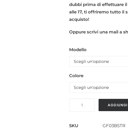
dubbi prima di effettuare il
alle 17, ti offriremo tutto i
acquisto!
Oppure scrivi una mail a 
Modello
Colore
BASE
AGGIUNGI
IN
CLS
E
SKU
GF03BSTR