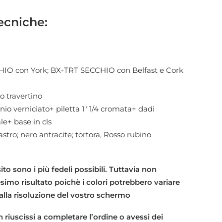
ecniche:
HIO con York; BX-TRT SECCHIO con Belfast e Cork
to travertino
inio verniciato+ piletta 1″ 1/4 cromata+ dadi
le+ base in cls
stro; nero antracite; tortora, Rosso rubino
 sito sono i più fedeli possibili. Tuttavia non
imo risultato poichè i colori potrebbero variare
 alla risoluzione del vostro schermo
 riuscissi a completare l’ordine o avessi dei