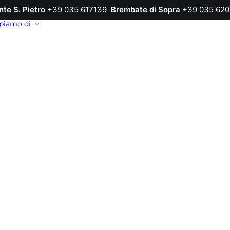
nte S. Pietro
+39 035 617139
Brembate di Sopra
+39 035 620
piamo di