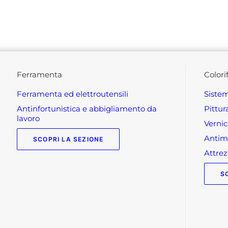
ferramenta
colori
ferramenta ed elettroutensili
siste
antinfortunistica e abbigliamento da
pittu
lavoro
verni
anti
SCOPRI LA SEZIONE
attr
S