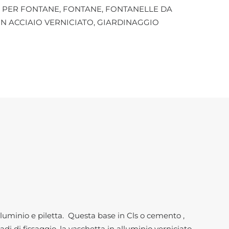
 PER FONTANE
,
FONTANE
,
FONTANELLE DA
IN ACCIAIO VERNICIATO
,
GIARDINAGGIO
luminio e piletta. Questa base in Cls o cemento ,
adi di fissaggio, la vaschetta in alluminio verniciato