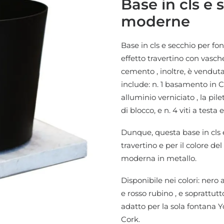
Base in cls e
moderne
Base in cls e secchio per 
effetto travertino con vasch
cemento , inoltre, è venduta 
include: n. 1 basamento in CL
alluminio verniciato , la pil
di blocco, e n. 4 viti a testa
Dunque, questa base in cls e 
travertino e per il colore de
moderna in metallo.
Disponibile nei colori: nero 
e rosso rubino , e soprattut
adatto per la sola fontana
Y
Cork
.