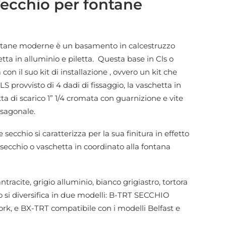
 secchio per fontane
fontane moderne è un basamento in calcestruzzo
etta in alluminio e piletta. Questa base in Cls o
con il suo kit di installazione , ovvero un kit che
S provvisto di 4 dadi di fissaggio, la vaschetta in
etta di scarico 1” 1/4 cromata con guarnizione e vite
 esagonale.
secchio si caratterizza per la sua finitura in effetto
l secchio o vaschetta in coordinato alla fontana
antracite, grigio alluminio, bianco grigiastro, tortora
to si diversifica in due modelli: B-TRT SECCHIO
ork
, e BX-TRT compatibile con i modelli Belfast e