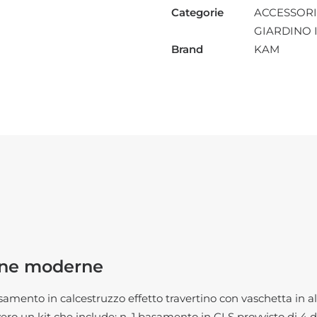
SECCHIO
Categorie
ACCESSORI
PER
GIARDINO 
FONTANE
Brand
KAM
MODERNE
quantità
tane moderne
amento in calcestruzzo effetto travertino con vaschetta in al
ovvero un kit che include: n. 1 basamento in CLS provvisto di 4 d