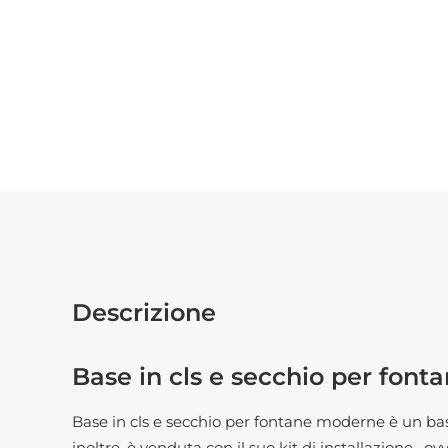
Descrizione
Base in cls e secchio per fon
Base in cls e secchio per fontane moderne è un bas
inoltre, è venduta con il suo kit di installazione , 