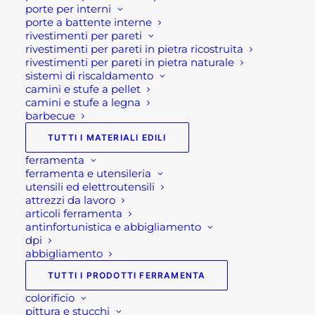
opzioni
porte per interni
possono
porte a battente interne
In evidenza
essere
rivestimenti per pareti
scelte
rivestimenti per pareti in pietra ricostruita
nella
rivestimenti per pareti in pietra naturale
TAVOLO DA GIARDINO ALLUNGABILE
pagina
sistemi di riscaldamento
del
LION
camini e stufe a pellet
prodotto
600,00
€
camini e stufe a legna
barbecue
TAVOLO GIARDINO QUADRATO
TUTTI I MATERIALI EDILI
ALLUNGABILE PANTHER
600,00
€
ferramenta
ferramenta e utensileria
CUCINA DA ESTERNO COMPATTA
utensili ed elettroutensili
attrezzi da lavoro
BRABURA LITE SERIES 300
articoli ferramenta
3.230,00
€
antinfortunistica e abbigliamento
dpi
abbigliamento
Più apprezzati
TUTTI I PRODOTTI FERRAMENTA
colorificio
VASO ALTO MODELLO STONE-
pittura e stucchi