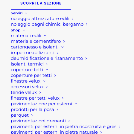
SCOPRI LA SEZIONE
Servizi
noleggio attrezzature edili
noleggio bagni chimici bergamo
Shop
materiali edili
materiale cementifero
cartongesso e isolanti
impermeabilizzanti
deumidificazione e risanamento
isolanti termici
PAVIMENTO PER ESTERNO GRES MODELLO
coperture tetti
COLOSSEO
coperture per tetti
38,80
€
finestre velux
accessori velux
tende velux
SCEGLI
finestre per tetti velux
Questo
pavimentazione per esterni
prodotto
prodotti per la posa
ha
parquet
più
pavimentazioni drenanti
varianti.
pavimenti per esterni in pietra ricostruita e gres
Le
pavimenti per esterni in pietra naturale