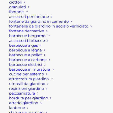
167,00
€
ciottoli
granulati
fontane
accessori per fontane
Ultimi visti
fontane da giardino in cemento
fontanelle da giardino in acciaio verniciato
fontane decorative
ANELLO DI TENUTA CANNA FUMARIA
barbecue bergamo
INOX MAT
accessori barbecue
Fascia
1,70
€
-
5,95
€
barbecue a gas
di
barbecue a legna
prezzo:
CIOTOLA TONDA PER ESTERNO IN
barbecue a pellet
da
CEMENTO
1,70 €
barbecue a carbone
a
Fascia
15,00
€
-
38,00
€
barbecue elettrici
5,95 €
di
barbecue in muratura
prezzo:
CIOTOLA OVALE PER ESTERNO IN
cucine per esterno
da
CEMENTO
15,00 €
attrezzatura giardino
a
Fascia
34,00
€
-
93,00
€
utensili da giardino
38,00 €
di
recinzioni giardino
prezzo:
pacciamatura
da
34,00 €
bordura per giardino
a
arredo giardino
93,00 €
lanterne
statue da giardino