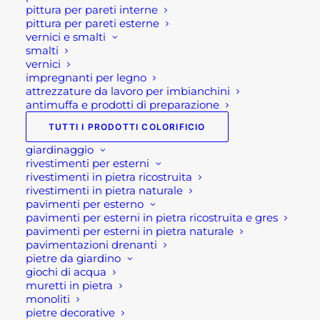
ORCHIDEA
pittura per pareti interne
Fascia
pittura per pareti esterne
60,00
€
-
135,00
€
di
vernici e smalti
prezzo:
SECCHI COLORATI IN LATTA
smalti
da
8,50
€
vernici
60,00 €
a
impregnanti per legno
135,00 €
FONTANA VEDOVELLA VERONA
attrezzature da lavoro per imbianchini
130,00
€
antimuffa e prodotti di preparazione
TUTTI I PRODOTTI COLORIFICIO
giardinaggio
Suggeriti
rivestimenti per esterni
rivestimenti in pietra ricostruita
rivestimenti in pietra naturale
SET CACCIAVITI STANLEY 6 PZ
pavimenti per esterno
11,50
€
pavimenti per esterni in pietra ricostruita e gres
pavimenti per esterni in pietra naturale
POLTRONA SOSPESA A DONDOLO
pavimentazioni drenanti
NAUSICAA NERO
pietre da giardino
280,00
€
giochi di acqua
muretti in pietra
DISTANZIOMETRO LASER DISTANCE
monoliti
MASTER COMPACT PRO
pietre decorative