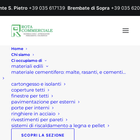
nte S. Pietro
+39 035 617139
Brembate di Sopra
+39 035 620
Home
Chi siamo
Ci occupiamo di
materiali edili
materiale cementifero: malte, rasanti, e cementi…
cartongesso e isolanti
coperture tetti
finestre per tetti
pavimentazione per esterni
Home
Prodotto Colore
BASALT GRAU
porte per interni
ringhiere in acciaio
BASALT GRAU
rivestimenti per pareti
sistemi di riscaldamento a legna e pellet
SCOPRI LA SEZIONE