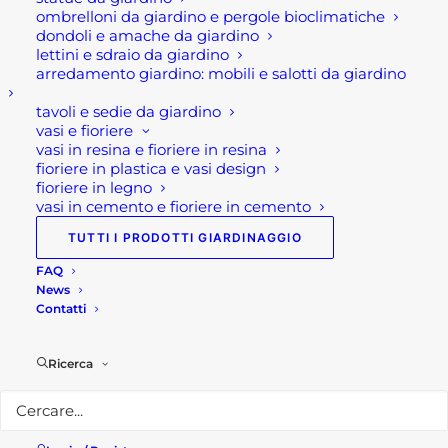
ombrelloni da giardino e pergole bioclimatiche
dondoli e amache da giardino
Rota Commerciale
lettini e sdraio da giardino
arredamento giardino: mobili e salotti da giardino
Sede legale e punto vendita
tavoli e sedie da giardino
Via Manzoni, 120
vasi e fioriere
vasi in resina e fioriere in resina
24036 Ponte San Pietro (BG)
fioriere in plastica e vasi design
fioriere in legno
Telefono:
035 617139
vasi in cemento e fioriere in cemento
Email:
info@rotacommerciale.it
TUTTI I PRODOTTI GIARDINAGGIO
Orari apertura
FAQ
Dal lunedì al venerdì 7/12 – 13/19
News
Contatti
Sabato 7/12
Privacy Policy
Ricerca