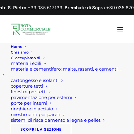
nte S. Pietro
+39 035 617139
Brembate di Sopra
+39 035 620
Home
Chi siamo
Ci occupiamo di
materiali edili
materiale cementifero: malte, rasanti, e cementi…
cartongesso e isolanti
coperture tetti
finestre per tetti
pavimentazione per esterni
Home
Prodotto Colore
GRIGIO SCURO
porte per interni
ringhiere in acciaio
GRIGIO SCURO
rivestimenti per pareti
sistemi di riscaldamento a legna e pellet
SCOPRI LA SEZIONE