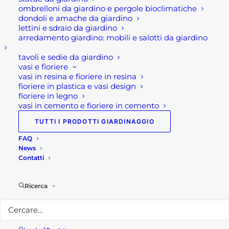
ombrelloni da giardino e pergole bioclimatiche
dondoli e amache da giardino
Sede legale e punto vendita
lettini e sdraio da giardino
Via Manzoni, 120
arredamento giardino: mobili e salotti da giardino
24036 Ponte San Pietro (BG)
tavoli e sedie da giardino
vasi e fioriere
Telefono:
035 617139
vasi in resina e fioriere in resina
Email:
info@rotacommerciale.it
fioriere in plastica e vasi design
fioriere in legno
vasi in cemento e fioriere in cemento
Orari apertura
Dal lunedì al venerdì 7/12 – 13/19
TUTTI I PRODOTTI GIARDINAGGIO
Sabato 7/12
FAQ
News
Privacy Policy
Contatti
Ricerca