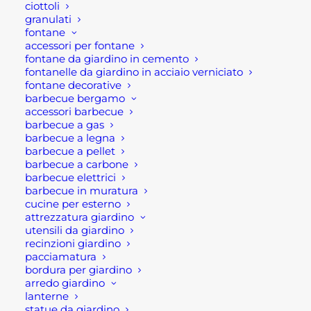
ciottoli
Ultimi visti
granulati
fontane
accessori per fontane
CIOTOLA TONDA PER ESTERNO IN
fontane da giardino in cemento
CEMENTO
fontanelle da giardino in acciaio verniciato
Fascia
15,00
€
-
38,00
€
fontane decorative
di
barbecue bergamo
prezzo:
CIOTOLA OVALE PER ESTERNO IN
accessori barbecue
da
CEMENTO
15,00 €
barbecue a gas
a
Fascia
34,00
€
-
93,00
€
barbecue a legna
38,00 €
di
barbecue a pellet
prezzo:
CANNA FUMARIA ACCIAIO INOX
barbecue a carbone
da
SCORREVOLE MAT MONOPARETE
barbecue elettrici
34,00 €
a
Fascia
20,00
€
-
58,20
€
barbecue in muratura
93,00 €
di
cucine per esterno
prezzo:
attrezzatura giardino
da
utensili da giardino
20,00 €
a
recinzioni giardino
58,20 €
pacciamatura
bordura per giardino
arredo giardino
lanterne
Rota Commerciale
statue da giardino