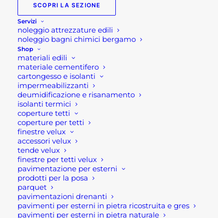
SCOPRI LA SEZIONE
Servizi
noleggio attrezzature edili
noleggio bagni chimici bergamo
Shop
materiali edili
materiale cementifero
cartongesso e isolanti
impermeabilizzanti
deumidificazione e risanamento
isolanti termici
VASO TONDO MAXIME SET 2 VASI
coperture tetti
coperture per tetti
127,00
€
finestre velux
accessori velux
SCEGLI
tende velux
Questo
finestre per tetti velux
prodotto
pavimentazione per esterni
ha
prodotti per la posa
più
parquet
varianti.
pavimentazioni drenanti
Le
pavimenti per esterni in pietra ricostruita e gres
opzioni
pavimenti per esterni in pietra naturale