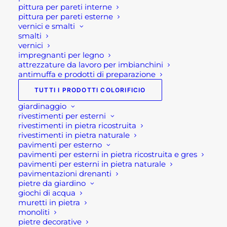
pittura per pareti interne
pittura per pareti esterne
AGGRAPPANTE PENNELLABILE
vernici e smalti
WINGRIP LITE
smalti
Fascia
29,00
€
-
98,00
€
di
vernici
prezzo:
impregnanti per legno
FONTANA MODERNA VEDOVELLA OSLO
da
attrezzature da lavoro per imbianchini
170,00
€
29,00 €
antimuffa e prodotti di preparazione
a
98,00 €
TUTTI I PRODOTTI COLORIFICIO
Suggeriti
giardinaggio
rivestimenti per esterni
rivestimenti in pietra ricostruita
TENDE ESTERNE PARASOLE
rivestimenti in pietra naturale
Fascia
87,00
€
-
476,00
€
pavimenti per esterno
di
pavimenti per esterni in pietra ricostruita e gres
prezzo:
STUFA A PELLET ISABEL
pavimenti per esterni in pietra naturale
da
990,00
€
87,00 €
pavimentazioni drenanti
a
pietre da giardino
476,00 €
THERMORIFLEX PITTURA PER ESTERNI
giochi di acqua
128,00
€
muretti in pietra
monoliti
pietre decorative