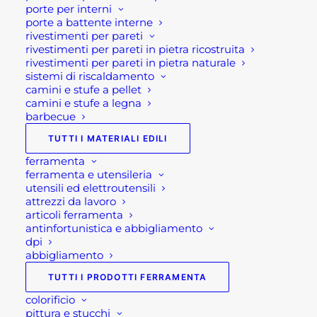
possono
porte per interni
In evidenza
essere
porte a battente interne
scelte
rivestimenti per pareti
nella
rivestimenti per pareti in pietra ricostruita
TAVOLO DA GIARDINO ALLUNGABILE
pagina
rivestimenti per pareti in pietra naturale
del
LION
sistemi di riscaldamento
prodotto
600,00
€
camini e stufe a pellet
camini e stufe a legna
TAVOLO GIARDINO QUADRATO
barbecue
ALLUNGABILE PANTHER
TUTTI I MATERIALI EDILI
600,00
€
ferramenta
ferramenta e utensileria
CUCINA DA ESTERNO COMPATTA
utensili ed elettroutensili
BRABURA LITE SERIES 300
attrezzi da lavoro
3.230,00
€
articoli ferramenta
antinfortunistica e abbigliamento
dpi
abbigliamento
Più apprezzati
TUTTI I PRODOTTI FERRAMENTA
FONTANA VEDOVELLA NOLI
colorificio
pittura e stucchi
119,00
€