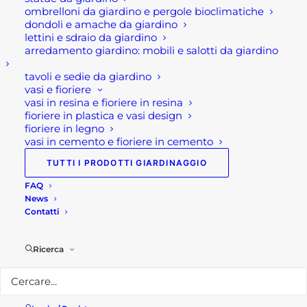
313,50 €
di
ombrelloni da giardino e pergole bioclimatiche
prezzo:
dondoli e amache da giardino
PITTURA LAVAGNA
da
lettini e sdraio da giardino
29,90
€
7,90 €
arredamento giardino: mobili e salotti da giardino
a
17,50 €
tavoli e sedie da giardino
Ultimi visti
vasi e fioriere
vasi in resina e fioriere in resina
fioriere in plastica e vasi design
CIOTOLA TONDA PER ESTERNO IN
fioriere in legno
vasi in cemento e fioriere in cemento
CEMENTO
Fascia
15,00
€
-
38,00
€
TUTTI I PRODOTTI GIARDINAGGIO
di
prezzo:
CIOTOLA OVALE PER ESTERNO IN
da
FAQ
CEMENTO
15,00 €
News
a
Fascia
34,00
€
-
93,00
€
Contatti
38,00 €
di
prezzo:
CANNA FUMARIA ACCIAIO INOX
da
SCORREVOLE MAT MONOPARETE
34,00 €
Ricerca
a
Fascia
20,00
€
-
58,20
€
93,00 €
di
prezzo:
da
20,00 €