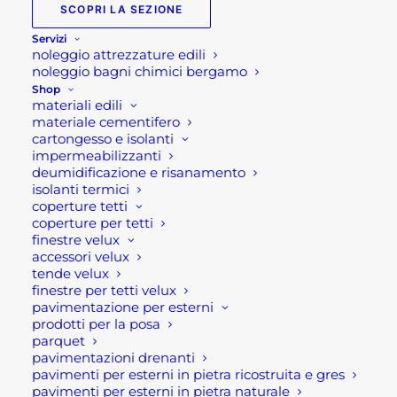
SCOPRI LA SEZIONE
Servizi
noleggio attrezzature edili
noleggio bagni chimici bergamo
Shop
materiali edili
materiale cementifero
cartongesso e isolanti
impermeabilizzanti
deumidificazione e risanamento
isolanti termici
IDROPITTURA VIRGINIA
coperture tetti
coperture per tetti
Fascia
19,00
€
-
149,40
€
di
finestre velux
prezzo:
accessori velux
SCEGLI
da
tende velux
19,00 €
Questo
finestre per tetti velux
a
prodotto
pavimentazione per esterni
149,40 €
ha
prodotti per la posa
più
parquet
varianti.
pavimentazioni drenanti
Le
pavimenti per esterni in pietra ricostruita e gres
opzioni
pavimenti per esterni in pietra naturale