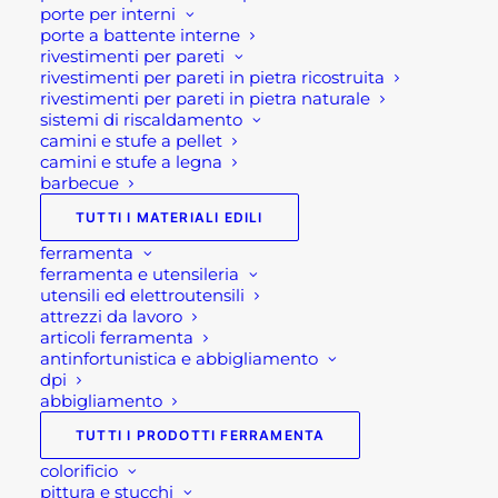
possono
porte per interni
essere
porte a battente interne
scelte
rivestimenti per pareti
nella
rivestimenti per pareti in pietra ricostruita
pagina
rivestimenti per pareti in pietra naturale
del
sistemi di riscaldamento
prodotto
camini e stufe a pellet
camini e stufe a legna
barbecue
TUTTI I MATERIALI EDILI
ferramenta
ferramenta e utensileria
utensili ed elettroutensili
attrezzi da lavoro
articoli ferramenta
THERMOPAINT PITTURA TERMICA ANTIMUFFA E
antinfortunistica e abbigliamento
ANTICONDENSA TERMOISOLANTE
dpi
Fascia
abbigliamento
48,00
€
-
157,50
€
di
prezzo:
TUTTI I PRODOTTI FERRAMENTA
SCEGLI
da
colorificio
48,00 €
Questo
a
pittura e stucchi
prodotto