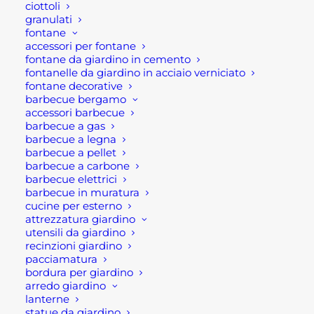
ciottoli
Più apprezzati
granulati
fontane
accessori per fontane
MAZZETTA OSCA DA MURATORE
fontane da giardino in cemento
Fascia
22,90
€
-
26,70
€
fontanelle da giardino in acciaio verniciato
di
fontane decorative
prezzo:
GRIGLIE IN PVC CON TELAIO
barbecue bergamo
da
Fascia
accessori barbecue
5,00
€
-
72,90
€
22,90 €
di
a
barbecue a gas
prezzo:
26,70 €
barbecue a legna
LAPILLO
da
barbecue a pellet
4,00
€
5,00 €
a
barbecue a carbone
72,90 €
barbecue elettrici
barbecue in muratura
Suggeriti
cucine per esterno
attrezzatura giardino
utensili da giardino
TENDA OSCURANTE COMBINATA
recinzioni giardino
Fascia
132,00
€
-
313,50
€
pacciamatura
di
bordura per giardino
prezzo:
STATUETTE DA GIARDINO ANIMALI IN
arredo giardino
da
lanterne
132,00 €
RESINA
a
statue da giardino
Fascia
7,90
€
-
17,50
€