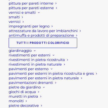
157,50 €
pittura per pareti interne
ha
pittura per pareti esterne
più
vernici e smalti
varianti.
smalti
Le
vernici
opzioni
impregnanti per legno
possono
In evidenza
attrezzature da lavoro per imbianchini
essere
antimuffa e prodotti di preparazione
scelte
nella
TUTTI I PRODOTTI COLORIFICIO
TAVOLO DA GIARDINO ALLUNGABILE
pagina
del
giardinaggio
LION
prodotto
rivestimenti per esterni
600,00
€
rivestimenti in pietra ricostruita
rivestimenti in pietra naturale
TAVOLO GIARDINO QUADRATO
pavimenti per esterno
ALLUNGABILE PANTHER
pavimenti per esterni in pietra ricostruita e gres
600,00
€
pavimenti per esterni in pietra naturale
pavimentazioni drenanti
CUCINA DA ESTERNO COMPATTA
pietre da giardino
giochi di acqua
BRABURA LITE SERIES 300
muretti in pietra
3.230,00
€
monoliti
pietre decorative