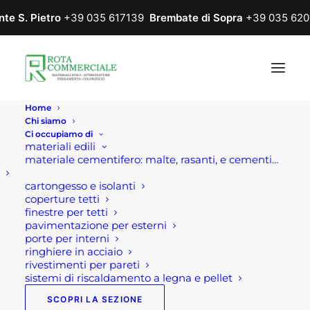
nte S. Pietro
+39 035 617139
Brembate di Sopra
+39 035 620
Home
Chi siamo
Ci occupiamo di
materiali edili
materiale cementifero: malte, rasanti, e cementi…
cartongesso e isolanti
coperture tetti
finestre per tetti
pavimentazione per esterni
Home
Prodotto Colore
NCS S 0540-Y
porte per interni
ringhiere in acciaio
NCS S 0540-Y
rivestimenti per pareti
sistemi di riscaldamento a legna e pellet
SCOPRI LA SEZIONE