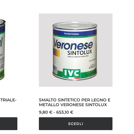
TRIALE-
SMALTO SINTETICO PER LEGNO E
METALLO VERONESE SINTOLUX
Fascia
9,80
€
-
653,10
€
di
prezzo:
SCEGLI
da
9,80 €
Questo