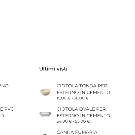
Ultimi visti
RNO
CIOTOLA TONDA PER
A
ESTERNO IN CEMENTO
scia
Fascia
15,00
€
-
38,00
€
di
ezzo:
prezzo:
E PVC
CIOTOLA OVALE PER
a
da
ED
ESTERNO IN CEMENTO
3,50 €
15,00 €
a
Fascia
34,00
€
-
93,00
€
8,50 €
38,00 €
di
prezzo:
CANNA FUMARIA
da