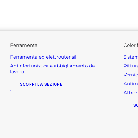
ferramenta
colori
ferramenta ed elettroutensili
siste
antinfortunistica e abbigliamento da
pittu
lavoro
verni
anti
SCOPRI LA SEZIONE
attr
S