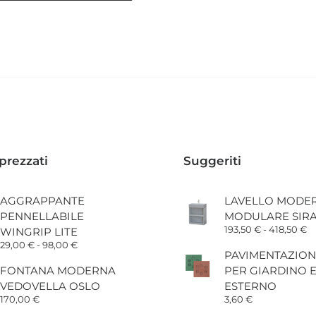
11,70 €
a
o
109,20 €
o
prezzati
Suggeriti
o
AGGRAPPANTE
LAVELLO MODE
PENNELLABILE
MODULARE SIR
Fa
193,50
€
-
418,50
€
WINGRIP LITE
di
Fascia
29,00
€
-
98,00
€
pr
PAVIMENTAZION
di
d
prezzo:
FONTANA MODERNA
PER GIARDINO 
19
da
a
VEDOVELLA OSLO
ESTERNO
29,00 €
41
a
170,00
€
3,60
€
98,00 €