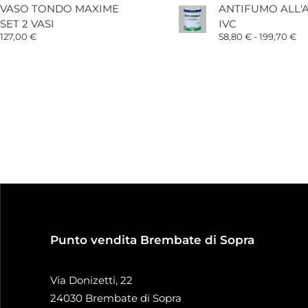
VASO TONDO MAXIME
ANTIFUMO ALL'
SET 2 VASI
IVC
Fa
127,00
€
58,80
€
-
199,70
€
di
pr
da
58
a
19
Punto vendita Brembate di Sopra
Via Donizetti, 22
24030 Brembate di Sopra