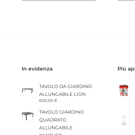
10,40 €
Questo
Questo
a
prodotto
prodott
106,15 €
ha
ha
più
più
varianti.
varianti.
Le
Le
opzioni
opzioni
possono
posson
essere
essere
scelte
scelte
nella
nella
pagina
pagina
In evidenza
Più ap
del
del
prodotto
prodott
TAVOLO DA GIARDINO
ALLUNGABILE LION
600,00
€
TAVOLO GIARDINO
QUADRATO
ALLUNGABILE