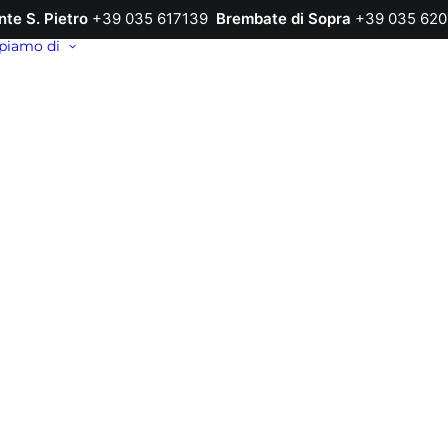
nte S. Pietro
+39 035 617139
Brembate di Sopra
+39 035 620
piamo di