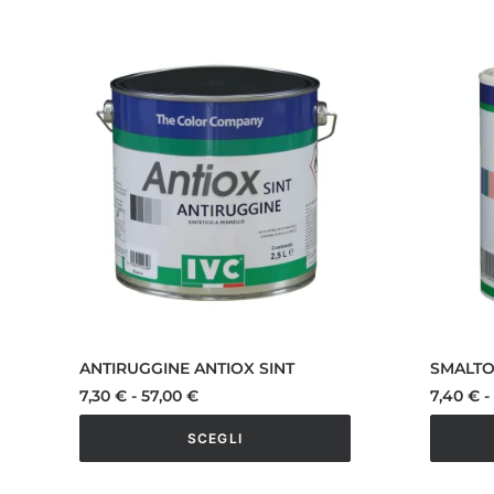
ANTIRUGGINE ANTIOX SINT
SMALTO
Fascia
7,30
€
-
57,00
€
7,40
€
-
di
prezzo:
SCEGLI
da
7,30 €
Questo
Questo
a
prodotto
prodott