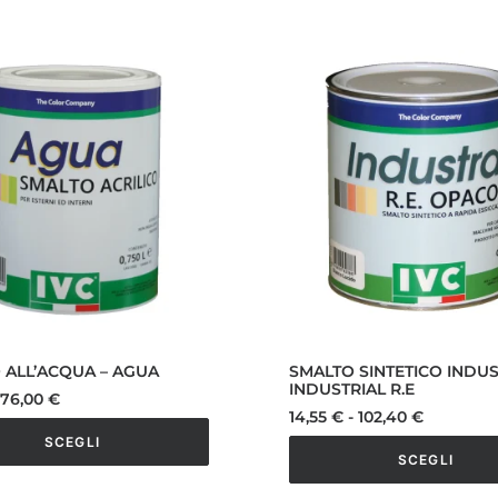
 ALL’ACQUA – AGUA
SMALTO SINTETICO INDUS
INDUSTRIAL R.E
Fascia
76,00
€
di
Fascia
14,55
€
-
102,40
€
prezzo:
di
SCEGLI
da
prezzo:
SCEGLI
7,40 €
da
a
14,55 €
Questo
o