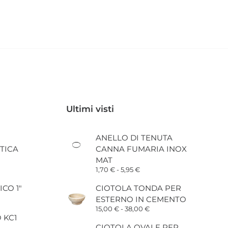
Ultimi visti
ANELLO DI TENUTA
TICA
CANNA FUMARIA INOX
MAT
Fascia
1,70
€
-
5,95
€
di
prezzo:
ICO 1"
CIOTOLA TONDA PER
da
ESTERNO IN CEMENTO
1,70 €
a
Fascia
15,00
€
-
38,00
€
5,95 €
di
 KC1
prezzo:
CIOTOLA OVALE PER