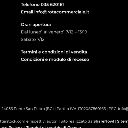
Telefono
035 620161
Email
info@rotacommerciale.it
Orari apertura
Dal lunedì al venerdì 7/12 – 13/19
Sabato 7/12
Termini e condizioni di vendita
Condizioni e modulo di recesso
 – 24036 Ponte San Pietro (BG) | Partita IVA: IT02087860165 | PEC: inf
terstock.com e rispettivi autori | Sito realizzato da
ShareNow!
|
Site
vacy Policy
e i
Termini di servizio di Google
.