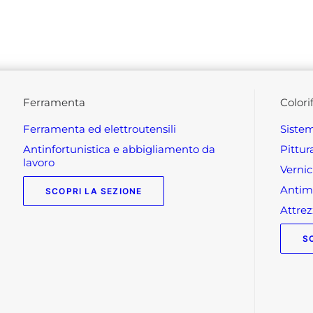
ferramenta
colori
ferramenta ed elettroutensili
siste
antinfortunistica e abbigliamento da
pittu
lavoro
verni
anti
SCOPRI LA SEZIONE
attr
S