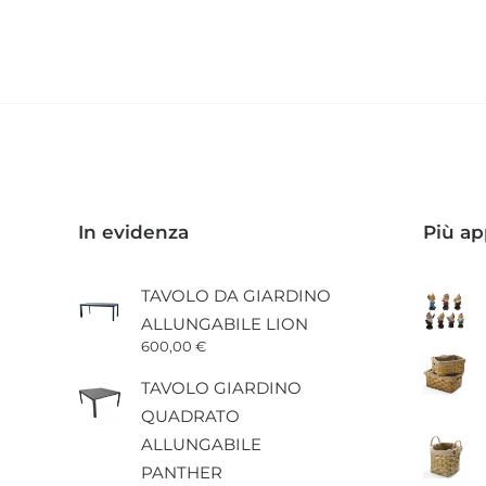
a
prodotto
70,00 €
ha
più
varianti.
Le
opzioni
possono
essere
scelte
nella
pagina
In evidenza
Più ap
del
prodotto
TAVOLO DA GIARDINO
ALLUNGABILE LION
600,00
€
TAVOLO GIARDINO
QUADRATO
ALLUNGABILE
PANTHER