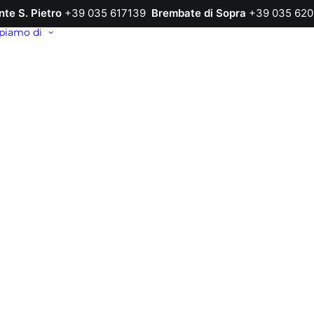
nte S. Pietro
+39 035 617139
Brembate di Sopra
+39 035 620
piamo di