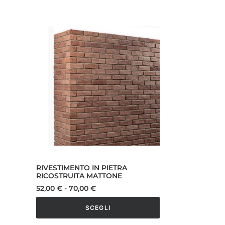
RIVESTIMENTO IN PIETRA
RICOSTRUITA MATTONE
Fascia
52,00
€
-
70,00
€
di
prezzo:
SCEGLI
da
52,00 €
Questo