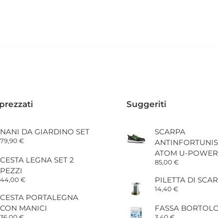
prezzati
Suggeriti
NANI DA GIARDINO SET
SCARPA
79,90
€
ANTINFORTUNIS
ATOM U-POWER
CESTA LEGNA SET 2
85,00
€
PEZZI
PILETTA DI SCAR
44,00
€
14,40
€
CESTA PORTALEGNA
CON MANICI
FASSA BORTOLO
36,00
€
3,40
€