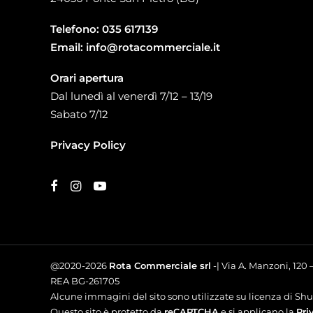
Telefono:
035 617139
Email:
info@rotacommerciale.it
Orari apertura
Dal lunedì al venerdì 7/12 – 13/19
Sabato 7/12
Privacy Policy
@2020-2026
Rota Commerciale srl
-| Via A. Manzoni, 120
REA BG-261705
Alcune immagini del sito sono utilizzate su licenza di Shut
Questo sito è protetto da
reCAPTCHA
e si applicano la
Pri