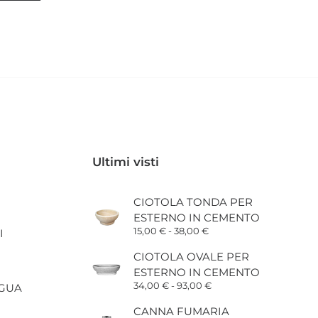
Ultimi visti
CIOTOLA TONDA PER
ESTERNO IN CEMENTO
Fascia
15,00
€
-
38,00
€
I
di
prezzo:
CIOTOLA OVALE PER
da
ESTERNO IN CEMENTO
15,00 €
a
Fascia
34,00
€
-
93,00
€
AGUA
38,00 €
di
prezzo:
CANNA FUMARIA
cia
da