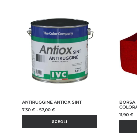
ANTIRUGGINE ANTIOX SINT
BORSA 
COLOR
Fascia
7,30
€
-
57,00
€
di
11,90
€
prezzo:
SCEGLI
da
7,30 €
Questo
a
Questo
prodotto