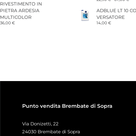
prezzo:
RIVESTIMENTO IN
di
da
pre
PIETRA ARDESIA
ADBLUE LT 10 C
85,00 €
da
a
MULTICOLOR
VERSATORE
22,
120,00 €
a
36,00
€
14,00
€
67,
Punto vendita Brembate di Sopra
Via Donizetti, 22
24030 Brembate di Sopra