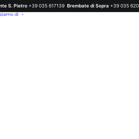
nte S. Pietro
+39 035 617139
Brembate di Sopra
+39 035 620
piamo di