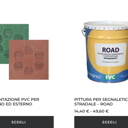
o
prodotto
ha
più
varianti.
Le
opzioni
o
possono
essere
scelte
nella
pagina
del
o
prodotto
NTAZIONE PVC PER
PITTURA PER SEGNALETI
NO ED ESTERNO
STRADALE – ROAD
Fascia
14,40
€
-
49,60
€
di
prezzo:
SCEGLI
SCEGLI
da