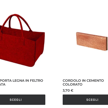
PORTA LEGNA IN FELTRO
CORDOLO IN CEMENTO
ATA
COLORATO
3,70
€
SCEGLI
SCEGLI
Questo