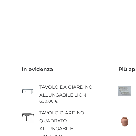
Questo
Questo
prodotto
prodott
ha
ha
più
più
varianti.
varianti.
Le
Le
opzioni
opzioni
possono
posson
essere
essere
scelte
scelte
nella
nella
pagina
pagina
In evidenza
Più ap
del
del
prodotto
prodott
TAVOLO DA GIARDINO
ALLUNGABILE LION
600,00
€
TAVOLO GIARDINO
QUADRATO
ALLUNGABILE