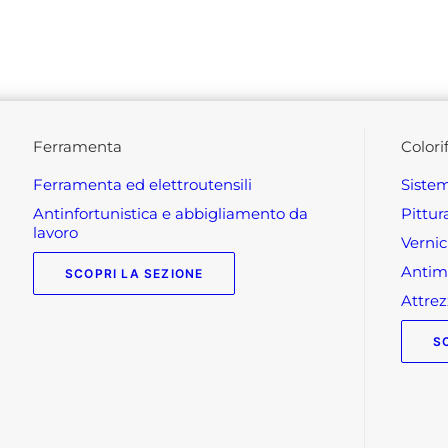
ferramenta
colori
ferramenta ed elettroutensili
siste
antinfortunistica e abbigliamento da
pittu
lavoro
verni
anti
SCOPRI LA SEZIONE
attr
S