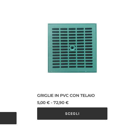
GRIGLIE IN PVC CON TELAIO
Fascia
5,00
€
-
72,90
€
di
prezzo:
SCEGLI
da
5,00 €
Questo
a
prodotto