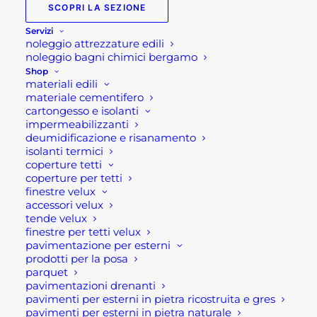
SCOPRI LA SEZIONE
Servizi
Giacca in pile Bering U-
noleggio attrezzature edili
Power
noleggio bagni chimici bergamo
Shop
materiali edili
Giacca in pile a mezza zip, 2 tasche, taschino
materiale cementifero
cartongesso e isolanti
portacellulare al petto con chiusura zip; parazip
impermeabilizzanti
con cimosa brandizzata.
deumidificazione e risanamento
isolanti termici
coperture tetti
Caratteristiche tecniche:
coperture per tetti
finestre velux
Composizione:100% POLIESTERE 280 gr/m²
accessori velux
tende velux
Disponibile nelle taglie dalla S alla XL
finestre per tetti velux
Colorazione Dark Green
pavimentazione per esterni
Conforme al regolamento (UE)2016/425
prodotti per la posa
parquet
Dispositivo di 1° CAT
pavimentazioni drenanti
UNI EN ISO 13688:2013
pavimenti per esterni in pietra ricostruita e gres
pavimenti per esterni in pietra naturale
EN 14058:2017