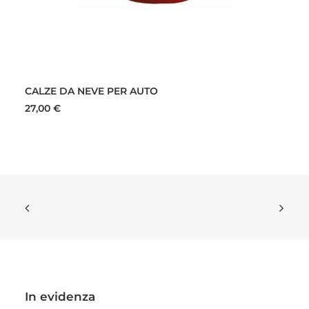
Questo
SCEGLI
prodotto
CALZE DA NEVE PER AUTO
ha
più
27,00
€
varianti.
Le
opzioni
possono
essere
scelte
nella
pagina
del
prodotto
In evidenza