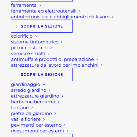
ferramenta
ferramenta ed elettroutensili
antinfortunistica e abbigliamento da lavoro
SCOPRI LA SEZIONE
colorificio
sistema tintometrico
pittura e stucchi
vernici e smalti
antimuffa e prodotti di preparazione
attrezzature da lavoro per imbianchini
SCOPRI LA SEZIONE
giardinaggio
arredo giardino
attrezzatura giardino
GIACCA IN PILE BERING
barbecue bergamo
fontane
U-POWER
pietre da giardino
vasi e fioriere
pavimenti per esterno
rivestimenti per esterni
32,40
€