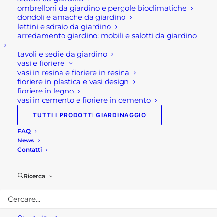
Composizione:100% POLIESTERE 280 gr/m²
ombrelloni da giardino e pergole bioclimatiche
dondoli e amache da giardino
Disponibile nelle taglie dalla S alla XL
lettini e sdraio da giardino
Colorazione Dark Green
arredamento giardino: mobili e salotti da giardino
Conforme al regolamento (UE)2016/425
tavoli e sedie da giardino
Dispositivo di 1° CAT
vasi e fioriere
UNI EN ISO 13688:2013
vasi in resina e fioriere in resina
EN 14058:2017
fioriere in plastica e vasi design
fioriere in legno
Istruzioni di lavaggio:
vasi in cemento e fioriere in cemento
Non stirare su reflex, stampe, parti in gomma,
TUTTI I PRODOTTI GIARDINAGGIO
badge e zip
FAQ
News
Per maggiori informazioni
Contatti
Visita il nostro
shop!
Ricerca
Seguici su
Facebook!