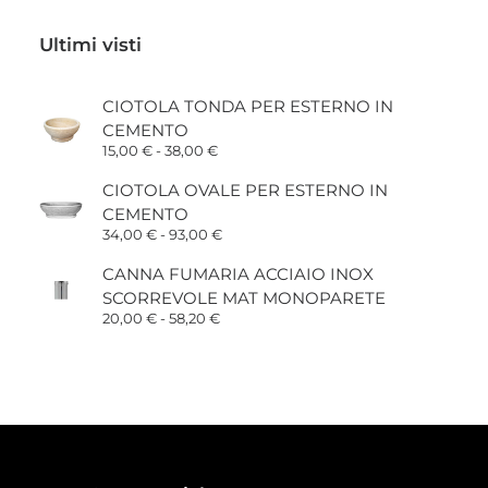
Ultimi visti
CIOTOLA TONDA PER ESTERNO IN
CEMENTO
Fascia
15,00
€
-
38,00
€
di
prezzo:
CIOTOLA OVALE PER ESTERNO IN
da
CEMENTO
15,00 €
a
Fascia
34,00
€
-
93,00
€
38,00 €
di
prezzo:
CANNA FUMARIA ACCIAIO INOX
da
SCORREVOLE MAT MONOPARETE
34,00 €
a
Fascia
20,00
€
-
58,20
€
93,00 €
di
prezzo:
da
20,00 €
a
58,20 €