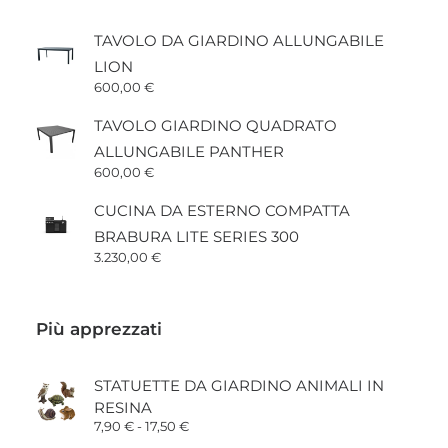
TAVOLO DA GIARDINO ALLUNGABILE
LION
600,00
€
TAVOLO GIARDINO QUADRATO
ALLUNGABILE PANTHER
600,00
€
CUCINA DA ESTERNO COMPATTA
BRABURA LITE SERIES 300
3.230,00
€
Più apprezzati
STATUETTE DA GIARDINO ANIMALI IN
RESINA
Fascia
7,90
€
-
17,50
€
di