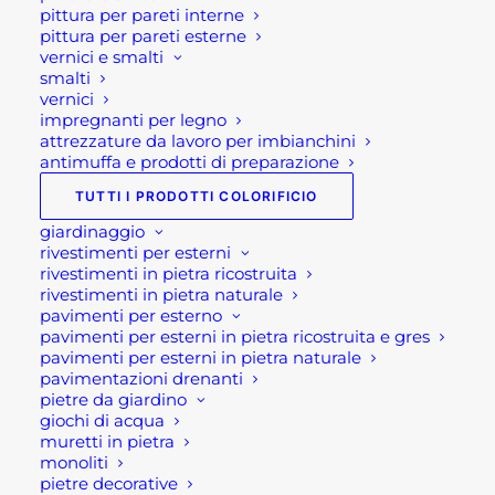
AGGIUNGI AL CARRELLO
pittura per pareti interne
IN
pittura per pareti esterne
PILE
vernici e smalti
smalti
BERING
SKU
AB01GBE
vernici
U-
Categorie
ABBIGLIAMENTO
,
impregnanti per legno
POWER
attrezzature da lavoro per imbianchini
ANTINFORTUNISTICA E
antimuffa e prodotti di preparazione
quantità
ABBIGLIAMENTO
,
FERRAMENTA
TUTTI I PRODOTTI COLORIFICIO
Brand
U-POWER
giardinaggio
rivestimenti per esterni
rivestimenti in pietra ricostruita
rivestimenti in pietra naturale
pavimenti per esterno
pavimenti per esterni in pietra ricostruita e gres
pavimenti per esterni in pietra naturale
pavimentazioni drenanti
Descrizione
pietre da giardino
giochi di acqua
muretti in pietra
Giacca in pile Bering U-Power
monoliti
pietre decorative