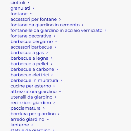
ciottoli
La giacca in pile Bering di U-Power e una giacca
granulati
da lavoro per uomo a mezza zip. questa giaccia in
fontane
accessori per fontane
pile da uomo possiede due comode tasche, ma
fontane da giardino in cemento
anche un pratico taschino portacellulare al petto
fontanelle da giardino in acciaio verniciato
con chiusura zip. Inoltre la parazip è con cimosa
fontane decorative
barbecue bergamo
brandizzata.
accessori barbecue
barbecue a gas
Questo capo di abbigliamento maschile da lavoro
barbecue a legna
modello Bering è disponibile nelle taglie dalla S
barbecue a pellet
barbecue a carbone
alla XL, colorazione Dark Green
barbecue elettrici
barbecue in muratura
NB: Tenere in un luogo asciutto e fresco,
cucine per esterno
nell’imballaggio d’origine, al riparo dalla luce,
attrezzatura giardino
utensili da giardino
dall’umidità e dalle polveri. I capi impermeabili
recinzioni giardino
non devono essere forati o spillati.
pacciamatura
bordura per giardino
arredo giardino
Caratteristiche tecniche:
lanterne
statue da giardino