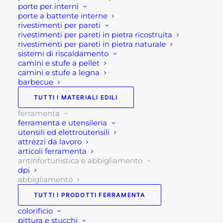
porte per interni
Istruzioni di lavaggio: Non stirare su reflex, stampe,
porte a battente interne
parti in gomma, badge e zip
rivestimenti per pareti
rivestimenti per pareti in pietra ricostruita
rivestimenti per pareti in pietra naturale
Se per qualsiasi ragione non riuscissi a
sistemi di riscaldamento
completare l’ordine o avessi dei dubbi prima di
camini e stufe a pellet
effettuare il pagamento contattaci dalle 09 alle 12
camini e stufe a legna
barbecue
e dalle 14 alle 17, ti offriremo tutto il supporto
necessario per aiutarti nella procedura di
TUTTI I MATERIALI EDILI
acquisto!
ferramenta
ferramenta e utensileria
Oppure scrivi una mail a
utensili ed elettroutensili
attrezzi da lavoro
shop@rotacommerciale.it
articoli ferramenta
antinfortunistica e abbigliamento
dpi
Taglia
abbigliamento
TUTTI I PRODOTTI FERRAMENTA
colorificio
pittura e stucchi
GIACCA