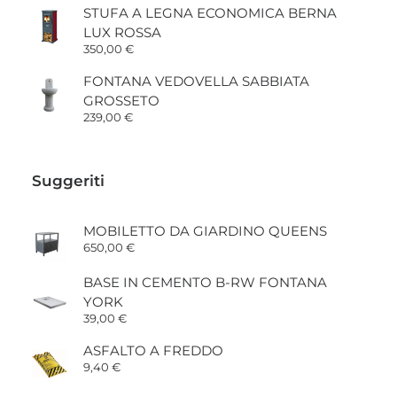
prezzo:
STUFA A LEGNA ECONOMICA BERNA
da
LUX ROSSA
7,90 €
a
350,00
€
17,50 €
FONTANA VEDOVELLA SABBIATA
GROSSETO
239,00
€
Suggeriti
MOBILETTO DA GIARDINO QUEENS
650,00
€
BASE IN CEMENTO B-RW FONTANA
YORK
39,00
€
ASFALTO A FREDDO
9,40
€