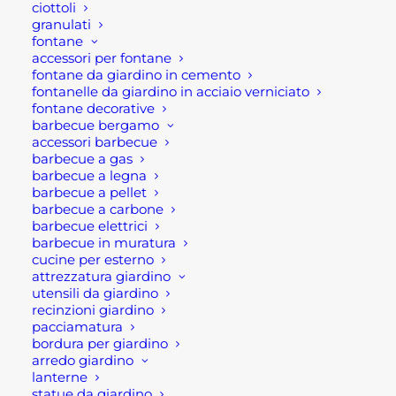
19,00 €
ciottoli
Ultimi visti
a
granulati
61,90 €
fontane
accessori per fontane
ANELLO DI TENUTA CANNA FUMARIA
fontane da giardino in cemento
INOX MAT
fontanelle da giardino in acciaio verniciato
Fascia
1,70
€
-
5,95
€
fontane decorative
di
barbecue bergamo
prezzo:
CIOTOLA TONDA PER ESTERNO IN
accessori barbecue
da
CEMENTO
1,70 €
barbecue a gas
a
Fascia
15,00
€
-
38,00
€
barbecue a legna
5,95 €
di
barbecue a pellet
prezzo:
CIOTOLA OVALE PER ESTERNO IN
barbecue a carbone
da
CEMENTO
barbecue elettrici
15,00 €
a
Fascia
34,00
€
-
93,00
€
barbecue in muratura
38,00 €
di
cucine per esterno
prezzo:
attrezzatura giardino
da
utensili da giardino
34,00 €
a
recinzioni giardino
93,00 €
pacciamatura
bordura per giardino
arredo giardino
lanterne
Rota Commerciale
statue da giardino