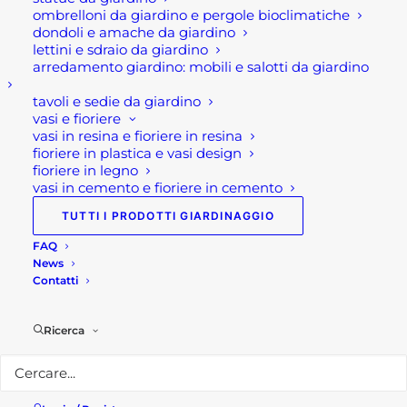
ombrelloni da giardino e pergole bioclimatiche
dondoli e amache da giardino
Sede legale e punto vendita
lettini e sdraio da giardino
Via Manzoni, 120
arredamento giardino: mobili e salotti da giardino
24036 Ponte San Pietro (BG)
tavoli e sedie da giardino
vasi e fioriere
Telefono:
035 617139
vasi in resina e fioriere in resina
Email:
info@rotacommerciale.it
fioriere in plastica e vasi design
fioriere in legno
vasi in cemento e fioriere in cemento
Orari apertura
Dal lunedì al venerdì 7/12 – 13/19
TUTTI I PRODOTTI GIARDINAGGIO
Sabato 7/12
FAQ
News
Privacy Policy
Contatti
Ricerca