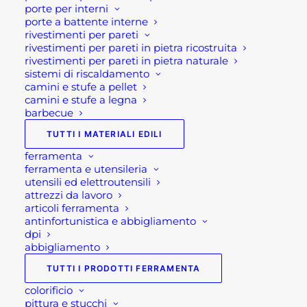
possono
porte per interni
In evidenza
essere
porte a battente interne
scelte
rivestimenti per pareti
nella
rivestimenti per pareti in pietra ricostruita
TAVOLO DA GIARDINO ALLUNGABILE
pagina
rivestimenti per pareti in pietra naturale
del
LION
sistemi di riscaldamento
prodotto
600,00
€
camini e stufe a pellet
camini e stufe a legna
TAVOLO GIARDINO QUADRATO
barbecue
ALLUNGABILE PANTHER
TUTTI I MATERIALI EDILI
600,00
€
ferramenta
ferramenta e utensileria
CUCINA DA ESTERNO COMPATTA
utensili ed elettroutensili
BRABURA LITE SERIES 300
attrezzi da lavoro
3.230,00
€
articoli ferramenta
antinfortunistica e abbigliamento
dpi
abbigliamento
Più apprezzati
TUTTI I PRODOTTI FERRAMENTA
CIOTTOLO VERDE ALPI
colorificio
pittura e stucchi
9,00
€