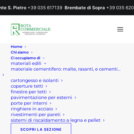
nte S. Pietro
+39 035 617139
Brembate di Sopra
+39 035 620
Home
Chi siamo
Ci occupiamo di
materiali edili
materiale cementifero: malte, rasanti, e cementi…
cartongesso e isolanti
coperture tetti
finestre per tetti
pavimentazione per esterni
Home
Prodotto Colore
S 0520-R50B
porte per interni
ringhiere in acciaio
S 0520-R50B
rivestimenti per pareti
sistemi di riscaldamento a legna e pellet
SCOPRI LA SEZIONE