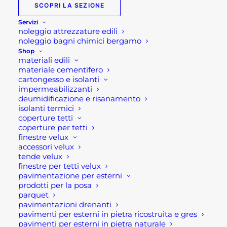
SCOPRI LA SEZIONE
Servizi
noleggio attrezzature edili
noleggio bagni chimici bergamo
Shop
materiali edili
materiale cementifero
cartongesso e isolanti
impermeabilizzanti
deumidificazione e risanamento
isolanti termici
IDROPITTURA TRASPIRANTE MURPAINT
coperture tetti
coperture per tetti
Fascia
21,90
€
-
67,79
€
di
finestre velux
prezzo:
accessori velux
SCEGLI
da
tende velux
21,90 €
Questo
finestre per tetti velux
a
prodotto
pavimentazione per esterni
67,79 €
ha
prodotti per la posa
più
parquet
varianti.
pavimentazioni drenanti
Le
pavimenti per esterni in pietra ricostruita e gres
opzioni
pavimenti per esterni in pietra naturale