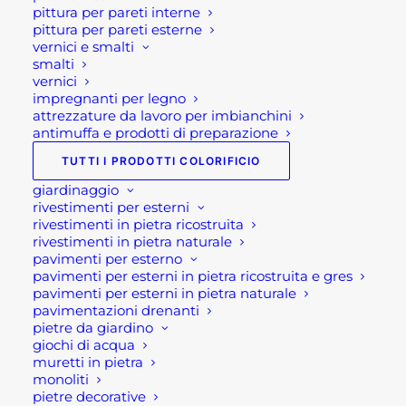
pittura per pareti interne
pittura per pareti esterne
MAZZETTA OSCA DA MURATORE
vernici e smalti
Fascia
22,90
€
-
26,70
€
di
smalti
prezzo:
vernici
GRIGLIE IN PVC CON TELAIO
da
impregnanti per legno
Fascia
5,00
€
-
72,90
€
22,90 €
di
a
attrezzature da lavoro per imbianchini
prezzo:
26,70 €
antimuffa e prodotti di preparazione
da
5,00 €
TUTTI I PRODOTTI COLORIFICIO
Suggeriti
a
72,90 €
giardinaggio
rivestimenti per esterni
LASERLINER CUBUS 310s
rivestimenti in pietra ricostruita
720,00
€
rivestimenti in pietra naturale
pavimenti per esterno
BIDONI IMMONDIZIA COLORATI IN
pavimenti per esterni in pietra ricostruita e gres
LATTA
pavimenti per esterni in pietra naturale
Fascia
30,00
€
-
54,00
€
pavimentazioni drenanti
di
pietre da giardino
prezzo:
SMALTO SINTETICO VERONESE ALLUMIX
giochi di acqua
da
Fascia
19,00
€
-
61,90
€
muretti in pietra
30,00 €
di
a
monoliti
prezzo:
54,00 €
pietre decorative
da