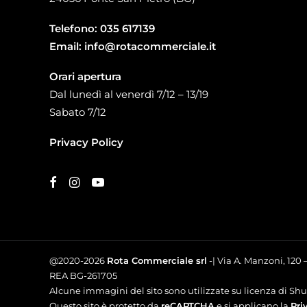
Telefono:
035 617139
Email:
info@rotacommerciale.it
Orari apertura
Dal lunedì al venerdì 7/12 – 13/19
Sabato 7/12
Privacy Policy
@2020-2026
Rota Commerciale srl
-| Via A. Manzoni, 120
REA BG-261705
Alcune immagini del sito sono utilizzate su licenza di Shut
Questo sito è protetto da
reCAPTCHA
e si applicano la
Pri