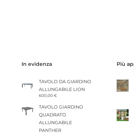
a
prodotto
210,25 €
ha
più
varianti.
Le
opzioni
possono
essere
scelte
nella
pagina
In evidenza
Più ap
del
prodotto
TAVOLO DA GIARDINO
ALLUNGABILE LION
600,00
€
TAVOLO GIARDINO
QUADRATO
ALLUNGABILE
PANTHER