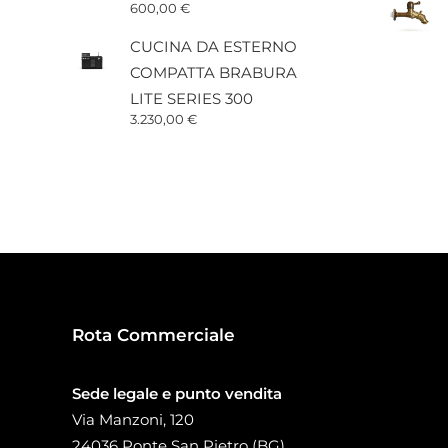
600,00
€
CUCINA DA ESTERNO
COMPATTA BRABURA
LITE SERIES 300
3.230,00
€
Rota Commerciale
Sede legale e punto vendita
Via Manzoni, 120
24036 Ponte San Pietro (BG)