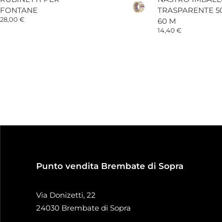
FONTANE
TRASPARENTE 
28,00
€
60 M
14,40
€
Punto vendita Brembate di Sopra
Via Donizetti, 22
24030 Brembate di Sopra