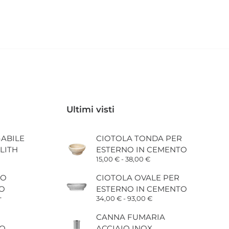
Ultimi visti
ABILE
CIOTOLA TONDA PER
LITH
ESTERNO IN CEMENTO
Fascia
15,00
€
-
38,00
€
di
prezzo:
RO
CIOTOLA OVALE PER
da
O
ESTERNO IN CEMENTO
15,00 €
a
Fascia
34,00
€
-
93,00
€
T
38,00 €
di
Fascia
prezzo:
CANNA FUMARIA
di
da
prezzo:
LO
ACCIAIO INOX
34,00 €