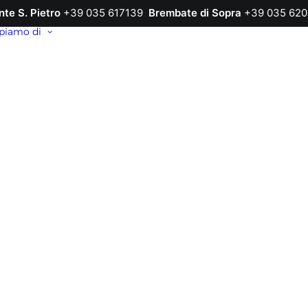
nte S. Pietro
+39 035 617139
Brembate di Sopra
+39 035 620
piamo di