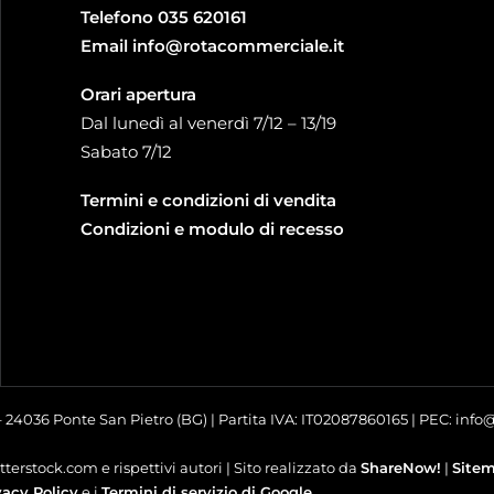
Telefono
035 620161
Email
info@rotacommerciale.it
Orari apertura
Dal lunedì al venerdì 7/12 – 13/19
Sabato 7/12
Termini e condizioni di vendita
Condizioni e modulo di recesso
 – 24036 Ponte San Pietro (BG) | Partita IVA: IT02087860165 | PEC: inf
terstock.com e rispettivi autori | Sito realizzato da
ShareNow!
|
Site
vacy Policy
e i
Termini di servizio di Google
.