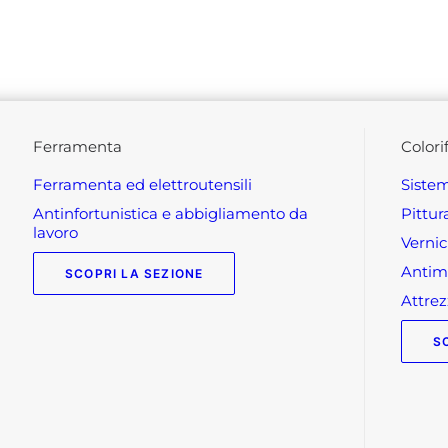
ferramenta
colori
ferramenta ed elettroutensili
siste
antinfortunistica e abbigliamento da
pittu
lavoro
verni
anti
SCOPRI LA SEZIONE
attr
S