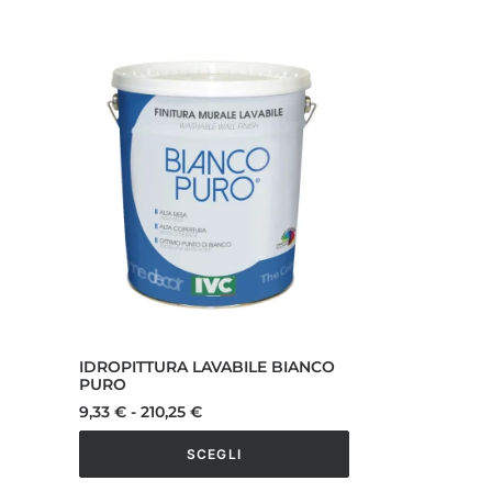
IDROPITTURA LAVABILE BIANCO
PURO
Fascia
9,33
€
-
210,25
€
di
prezzo:
SCEGLI
da
9,33 €
Questo