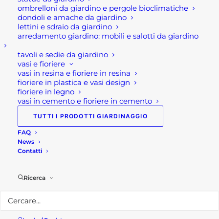
ombrelloni da giardino e pergole bioclimatiche
Rota Commerciale
dondoli e amache da giardino
lettini e sdraio da giardino
arredamento giardino: mobili e salotti da giardino
Sede legale e punto vendita
Via Manzoni, 120
tavoli e sedie da giardino
vasi e fioriere
24036 Ponte San Pietro (BG)
vasi in resina e fioriere in resina
fioriere in plastica e vasi design
Telefono:
035 617139
fioriere in legno
Email:
info@rotacommerciale.it
vasi in cemento e fioriere in cemento
TUTTI I PRODOTTI GIARDINAGGIO
Orari apertura
FAQ
Dal lunedì al venerdì 7/12 – 13/19
News
Sabato 7/12
Contatti
Privacy Policy
Ricerca