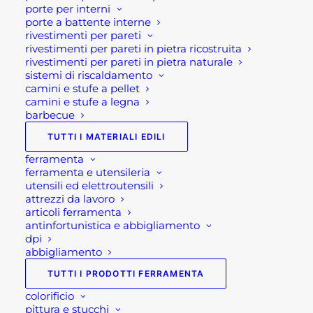
possono
porte per interni
In evidenza
essere
porte a battente interne
scelte
rivestimenti per pareti
nella
rivestimenti per pareti in pietra ricostruita
TAVOLO DA GIARDINO ALLUNGABILE
pagina
rivestimenti per pareti in pietra naturale
del
LION
sistemi di riscaldamento
prodotto
600,00
€
camini e stufe a pellet
camini e stufe a legna
TAVOLO GIARDINO QUADRATO
barbecue
ALLUNGABILE PANTHER
TUTTI I MATERIALI EDILI
600,00
€
ferramenta
ferramenta e utensileria
CUCINA DA ESTERNO COMPATTA
utensili ed elettroutensili
BRABURA LITE SERIES 300
attrezzi da lavoro
3.230,00
€
articoli ferramenta
antinfortunistica e abbigliamento
dpi
abbigliamento
Più apprezzati
TUTTI I PRODOTTI FERRAMENTA
RIVESTIMENTO IN PIETRA ARDESIA
colorificio
pittura e stucchi
MULTICOLOR