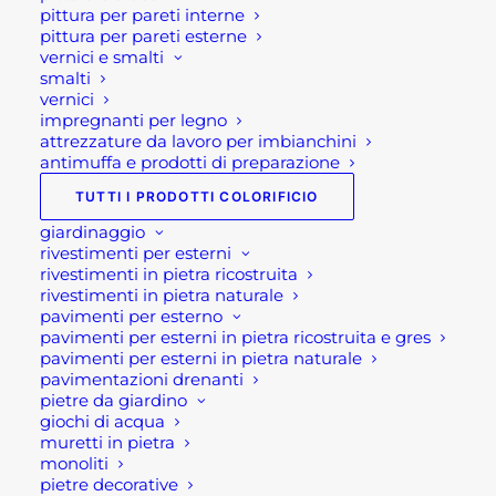
pittura per pareti interne
36,00
€
pittura per pareti esterne
vernici e smalti
ARCO GIARDINO DECORATIVO
smalti
14,40
€
vernici
impregnanti per legno
RUBINETTI PER FONTANE
attrezzature da lavoro per imbianchini
28,00
€
antimuffa e prodotti di preparazione
TUTTI I PRODOTTI COLORIFICIO
Suggeriti
giardinaggio
rivestimenti per esterni
rivestimenti in pietra ricostruita
LETTINO IMPILABILE PRENSI SOLE ELBA
rivestimenti in pietra naturale
GRIGIO CHIARO
pavimenti per esterno
240,00
€
pavimenti per esterni in pietra ricostruita e gres
pavimenti per esterni in pietra naturale
SALOTTO DA GIARDINO 3P AMALFI
pavimentazioni drenanti
ANTRACITE
pietre da giardino
1.448,00
€
giochi di acqua
muretti in pietra
STATUA MADONNA IMMACOLATA
monoliti
99,00
€
pietre decorative