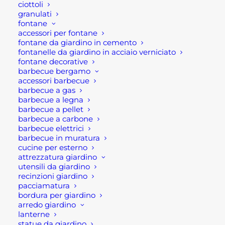
ciottoli
granulati
fontane
Ultimi visti
accessori per fontane
fontane da giardino in cemento
fontanelle da giardino in acciaio verniciato
CIOTOLA TONDA PER ESTERNO IN
fontane decorative
CEMENTO
barbecue bergamo
Fascia
15,00
€
-
38,00
€
accessori barbecue
di
barbecue a gas
prezzo:
CIOTOLA OVALE PER ESTERNO IN
barbecue a legna
da
CEMENTO
15,00 €
barbecue a pellet
a
Fascia
34,00
€
-
93,00
€
barbecue a carbone
38,00 €
di
barbecue elettrici
prezzo:
CANNA FUMARIA ACCIAIO INOX
barbecue in muratura
da
SCORREVOLE MAT MONOPARETE
cucine per esterno
34,00 €
a
Fascia
20,00
€
-
58,20
€
attrezzatura giardino
93,00 €
di
utensili da giardino
prezzo:
recinzioni giardino
da
pacciamatura
20,00 €
a
bordura per giardino
58,20 €
arredo giardino
lanterne
statue da giardino