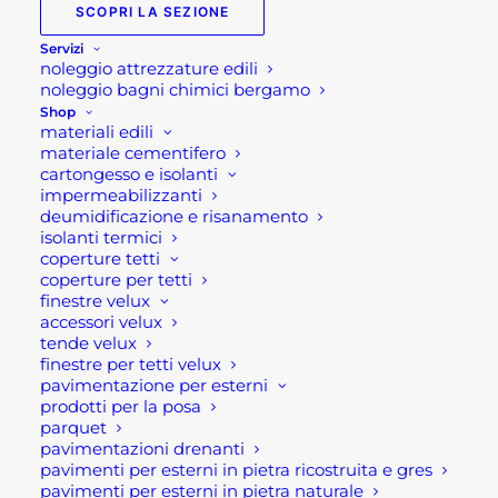
SCOPRI LA SEZIONE
Servizi
noleggio attrezzature edili
noleggio bagni chimici bergamo
Shop
materiali edili
materiale cementifero
cartongesso e isolanti
impermeabilizzanti
deumidificazione e risanamento
isolanti termici
IDROPITTURA LAVABILE BIANCO PURO
coperture tetti
coperture per tetti
Fascia
9,33
€
-
210,25
€
di
finestre velux
prezzo:
accessori velux
SCEGLI
da
tende velux
9,33 €
Questo
finestre per tetti velux
a
prodotto
pavimentazione per esterni
210,25 €
ha
prodotti per la posa
più
parquet
varianti.
pavimentazioni drenanti
Le
pavimenti per esterni in pietra ricostruita e gres
opzioni
pavimenti per esterni in pietra naturale