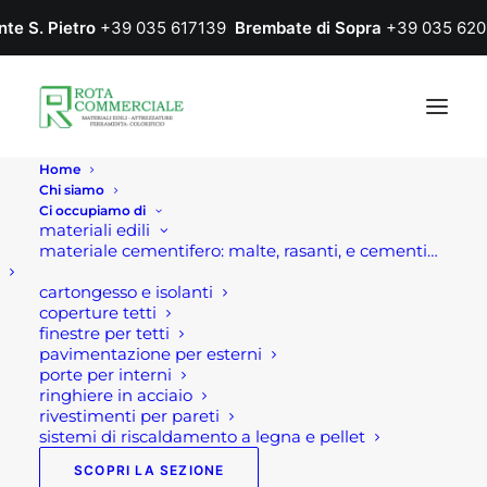
nte S. Pietro
+39 035 617139
Brembate di Sopra
+39 035 620
Home
Chi siamo
Ci occupiamo di
materiali edili
materiale cementifero: malte, rasanti, e cementi…
cartongesso e isolanti
coperture tetti
finestre per tetti
pavimentazione per esterni
Home
Prodotto Colore
S 3560-G
porte per interni
ringhiere in acciaio
S 3560-G
rivestimenti per pareti
sistemi di riscaldamento a legna e pellet
SCOPRI LA SEZIONE