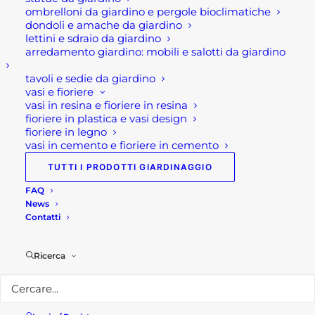
ombrelloni da giardino e pergole bioclimatiche
Rota Commerciale
dondoli e amache da giardino
lettini e sdraio da giardino
arredamento giardino: mobili e salotti da giardino
Sede legale e punto vendita
Via Manzoni, 120
tavoli e sedie da giardino
vasi e fioriere
24036 Ponte San Pietro (BG)
vasi in resina e fioriere in resina
fioriere in plastica e vasi design
Telefono:
035 617139
fioriere in legno
Email:
info@rotacommerciale.it
vasi in cemento e fioriere in cemento
TUTTI I PRODOTTI GIARDINAGGIO
Orari apertura
FAQ
Dal lunedì al venerdì 7/12 – 13/19
News
Sabato 7/12
Contatti
Privacy Policy
Ricerca