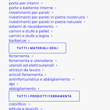
possono
porte per interni
In evidenza
essere
porte a battente interne
scelte
rivestimenti per pareti
nella
rivestimenti per pareti in pietra ricostruita
TAVOLO DA GIARDINO ALLUNGABILE
pagina
rivestimenti per pareti in pietra naturale
del
LION
sistemi di riscaldamento
prodotto
600,00
€
camini e stufe a pellet
camini e stufe a legna
TAVOLO GIARDINO QUADRATO
barbecue
ALLUNGABILE PANTHER
TUTTI I MATERIALI EDILI
600,00
€
ferramenta
ferramenta e utensileria
CUCINA DA ESTERNO COMPATTA
utensili ed elettroutensili
BRABURA LITE SERIES 300
attrezzi da lavoro
3.230,00
€
articoli ferramenta
antinfortunistica e abbigliamento
dpi
abbigliamento
Più apprezzati
TUTTI I PRODOTTI FERRAMENTA
CESTA LEGNA SET 2 PEZZI
colorificio
pittura e stucchi
44,00
€