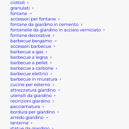
ciottoli
prezzo:
granulati
da
87,00 €
fontane
Ultimi visti
a
accessori per fontane
476,00 €
fontane da giardino in cemento
fontanelle da giardino in acciaio verniciato
ANELLO DI TENUTA CANNA FUMARIA
fontane decorative
INOX MAT
barbecue bergamo
Fascia
1,70
€
-
5,95
€
accessori barbecue
di
barbecue a gas
prezzo:
CIOTOLA TONDA PER ESTERNO IN
barbecue a legna
da
CEMENTO
1,70 €
barbecue a pellet
a
Fascia
15,00
€
-
38,00
€
barbecue a carbone
5,95 €
di
barbecue elettrici
prezzo:
CIOTOLA OVALE PER ESTERNO IN
barbecue in muratura
da
CEMENTO
cucine per esterno
15,00 €
a
Fascia
34,00
€
-
93,00
€
attrezzatura giardino
38,00 €
di
utensili da giardino
prezzo:
recinzioni giardino
da
pacciamatura
34,00 €
a
bordura per giardino
93,00 €
arredo giardino
lanterne
statue da giardino