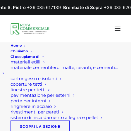
nte S. Pietro
+39 035 617139
Brembate di Sopra
+39 035 620
Home
Chi siamo
Ci occupiamo di
materiali edili
materiale cementifero: malte, rasanti, e cementi…
cartongesso e isolanti
coperture tetti
finestre per tetti
pavimentazione per esterni
Home
Prodotto Colore
VERDE BRILLANTE
porte per interni
ringhiere in acciaio
VERDE BRILLANTE
rivestimenti per pareti
sistemi di riscaldamento a legna e pellet
SCOPRI LA SEZIONE