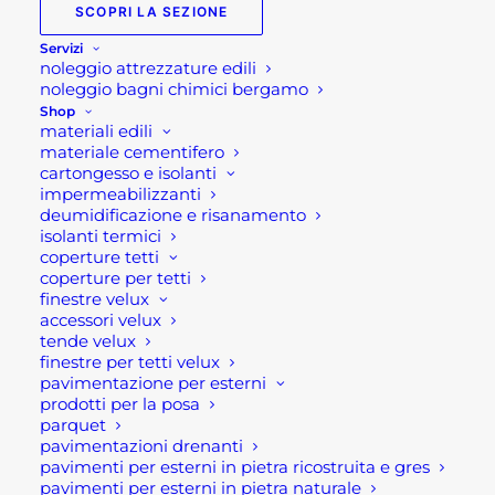
SCOPRI LA SEZIONE
Servizi
noleggio attrezzature edili
noleggio bagni chimici bergamo
Shop
materiali edili
materiale cementifero
cartongesso e isolanti
impermeabilizzanti
deumidificazione e risanamento
isolanti termici
COLORANTE UNIVERSALE VERNICE- TINTHEX
coperture tetti
coperture per tetti
Fascia
3,80
€
-
17,80
€
di
finestre velux
prezzo:
accessori velux
SCEGLI
da
tende velux
3,80 €
Questo
finestre per tetti velux
a
prodotto
pavimentazione per esterni
17,80 €
ha
prodotti per la posa
più
parquet
varianti.
pavimentazioni drenanti
Le
pavimenti per esterni in pietra ricostruita e gres
opzioni
pavimenti per esterni in pietra naturale