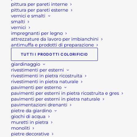
pittura per pareti interne
pittura per pareti esterne
CESTA PORTALEGNA CON MANICI
vernici e smalti
36,00
€
smalti
vernici
RIVESTIMENTO IN PIETRA NATURALE
impregnanti per legno
QUARZITE GIALLA
attrezzature da lavoro per imbianchini
31,70
€
antimuffa e prodotti di preparazione
TUTTI I PRODOTTI COLORIFICIO
Suggeriti
giardinaggio
rivestimenti per esterni
rivestimenti in pietra ricostruita
ICOPER STAR MEMBRANA AD ALTA
rivestimenti in pietra naturale
RIFLESSIONE SOLARE
pavimenti per esterno
202,00
€
pavimenti per esterni in pietra ricostruita e gres
pavimenti per esterni in pietra naturale
MARTELLO DA MURATORE OSCA GR 400
pavimentazioni drenanti
MOD.2800
pietre da giardino
13,40
€
giochi di acqua
muretti in pietra
TENDE ESTERNE PARASOLE
monoliti
Fascia
87,00
€
-
476,00
€
pietre decorative
di